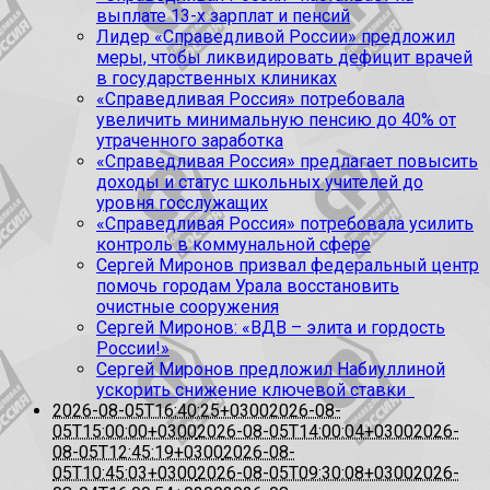
выплате 13-х зарплат и пенсий
Лидер «Справедливой России» предложил
меры, чтобы ликвидировать дефицит врачей
в государственных клиниках
«Справедливая Россия» потребовала
увеличить минимальную пенсию до 40% от
утраченного заработка
«Справедливая Россия» предлагает повысить
доходы и статус школьных учителей до
уровня госслужащих
«Справедливая Россия» потребовала усилить
контроль в коммунальной сфере
Сергей Миронов призвал федеральный центр
помочь городам Урала восстановить
очистные сооружения
Сергей Миронов: «ВДВ – элита и гордость
России!»
Сергей Миронов предложил Набиуллиной
ускорить снижение ключевой ставки
2026-08-05T16:40:25+0300
2026-08-
05T15:00:00+0300
2026-08-05T14:00:04+0300
2026-
08-05T12:45:19+0300
2026-08-
05T10:45:03+0300
2026-08-05T09:30:08+0300
2026-