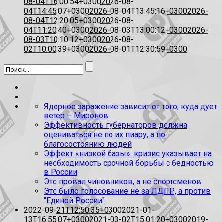
08-04T16:00:54+0300
2026-08-
04T14:45:07+0300
2026-08-04T13:45:16+0300
2026-
08-04T12:20:05+0300
2026-08-
04T11:20:40+0300
2026-08-03T13:00:12+0300
2026-
08-03T10:10:12+0300
2026-08-
02T10:00:39+0300
2026-08-01T12:30:59+0300
Ядерное заражение зависит от того, куда дует
ветер – Миронов
Эффективность губернаторов должна
оцениваться не по их пиару, а по
благосостоянию людей
Эффект «низкой базы»: кризис указывает на
необходимость срочной борьбы с бедностью
в России
Это провал чиновников, а не спортсменов
Это было голосование не за ЛДПР, а против
"Единой России"
2022-09-21T12:50:35+0300
2021-01-
13T16:55:07+0300
2021-03-02T15:01:20+0300
2019-