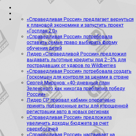
«Справедливая Россия» предлагает вернуться
к плановой экономике и запустить проект
«Госплан 2.0»
«Справедливая Россия» потребовала
оставить семье право выбирать форму
обучения детей
Лидер «Справедливой России» предложил
выдавать льготные кредиты под 2–3% для
пострадавших от ударов по Wildberries
«Справедливая Россия» потребовала создать
Госкомцен для контроля за ценами в стране
Сергей Миронов: «40-дневный план
Зеленского как никогда приблизил победу
России»
Лидер СР призвал кабмин оперативно
принять подзаконные акты для упрощенной
регистрации авто в новых регионах
«Справедливая Россия» предложила
увеличить доходы бюджета за счет
сверхбогачей
«Справедливая Россия» настаивает на