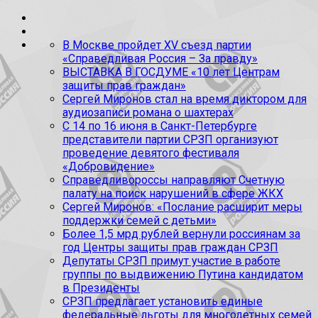
В Москве пройдет XV съезд партии
«Справедливая Россия – За правду»
ВЫСТАВКА В ГОСДУМЕ «10 лет Центрам
защиты прав граждан»
Сергей Миронов стал на время диктором для
аудиозаписи романа о шахтерах
С 14 по 16 июня в Санкт-Петербурге
представители партии СРЗП организуют
проведение девятого фестиваля
«Добровидение»
Справедливороссы направляют Счетную
палату на поиск нарушений в сфере ЖКХ
Сергей Миронов: «Послание расширит меры
поддержки семей с детьми»
Более 1,5 мрд рублей вернули россиянам за
год Центры защиты прав граждан СРЗП
Депутаты СРЗП примут участие в работе
группы по выдвижению Путина кандидатом
в Президенты
СРЗП предлагает установить единые
федеральные льготы для многодетных семей