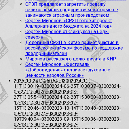
СРЗП предлагает запретить продажу
сельхозземель предприятиям, которые не
занимаются аграрным производством
Сергей Миронов: «СРЗП готовит проект
Альтернативного бюджета на 2024 год»
Сергей Миронов откликнулся на беды
северян
Делегация СРЗП в Китае примет участие в
российско-китайском форуме по поддержке
предпринимателей
Миронов рассказал о целях визита в КНР
Сергей Миронов: «Фестиваль
«Добровидение» отстаивает духовные
ценности народов России»
2025-10-24T14:50:54+0300
2024-11-
11T13:30:19+0300
2024-06-25T10:30:37+0300
2024-
05-27T15:40:26+0300
2024-03-
27T13:05:54+0300
2024-02-28T15:30:00+0300
2023-
12-18T14:30:20+0300
2023-12-
15T13:20:46+0300
2023-10-14T13:00:48+0300
2023-
09-19T13:30:24+0300
2023-09-
19T09:40:04+0300
2023-09-15T15:00:36+0300
2023-
07-18T12:40:12+0300
2023-07-