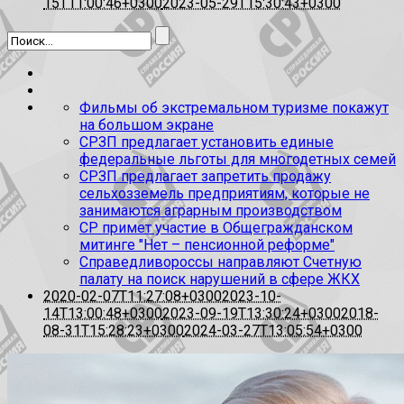
15T11:00:46+0300
2023-05-29T15:30:43+0300
Фильмы об экстремальном туризме покажут
на большом экране
СРЗП предлагает установить единые
федеральные льготы для многодетных семей
СРЗП предлагает запретить продажу
сельхозземель предприятиям, которые не
занимаются аграрным производством
СР примет участие в Общегражданском
митинге "Нет – пенсионной реформе"
Справедливороссы направляют Счетную
палату на поиск нарушений в сфере ЖКХ
2020-02-07T11:27:08+0300
2023-10-
14T13:00:48+0300
2023-09-19T13:30:24+0300
2018-
08-31T15:28:23+0300
2024-03-27T13:05:54+0300