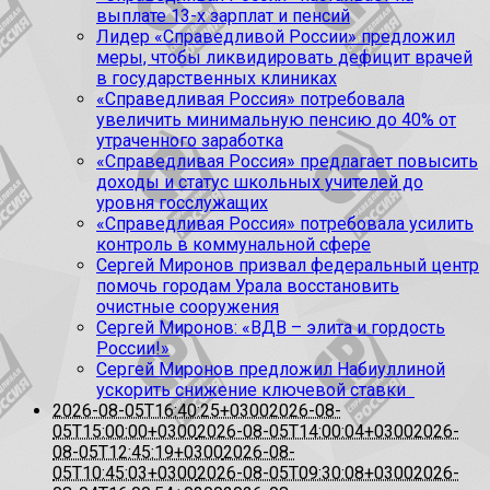
выплате 13-х зарплат и пенсий
Лидер «Справедливой России» предложил
меры, чтобы ликвидировать дефицит врачей
в государственных клиниках
«Справедливая Россия» потребовала
увеличить минимальную пенсию до 40% от
утраченного заработка
«Справедливая Россия» предлагает повысить
доходы и статус школьных учителей до
уровня госслужащих
«Справедливая Россия» потребовала усилить
контроль в коммунальной сфере
Сергей Миронов призвал федеральный центр
помочь городам Урала восстановить
очистные сооружения
Сергей Миронов: «ВДВ – элита и гордость
России!»
Сергей Миронов предложил Набиуллиной
ускорить снижение ключевой ставки
2026-08-05T16:40:25+0300
2026-08-
05T15:00:00+0300
2026-08-05T14:00:04+0300
2026-
08-05T12:45:19+0300
2026-08-
05T10:45:03+0300
2026-08-05T09:30:08+0300
2026-