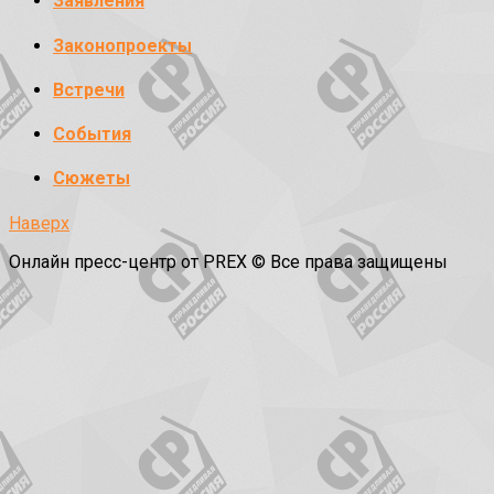
Заявления
Законопроекты
Встречи
События
Сюжеты
Наверх
Онлайн пресс-центр от PREX © Все права защищены