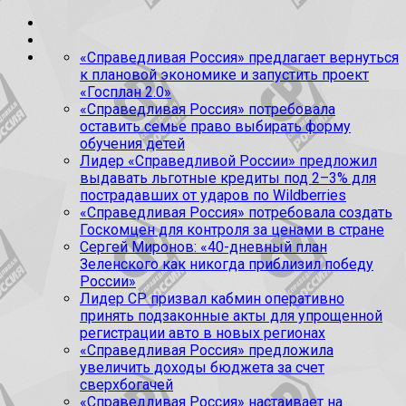
«Справедливая Россия» предлагает вернуться
к плановой экономике и запустить проект
«Госплан 2.0»
«Справедливая Россия» потребовала
оставить семье право выбирать форму
обучения детей
Лидер «Справедливой России» предложил
выдавать льготные кредиты под 2–3% для
пострадавших от ударов по Wildberries
«Справедливая Россия» потребовала создать
Госкомцен для контроля за ценами в стране
Сергей Миронов: «40-дневный план
Зеленского как никогда приблизил победу
России»
Лидер СР призвал кабмин оперативно
принять подзаконные акты для упрощенной
регистрации авто в новых регионах
«Справедливая Россия» предложила
увеличить доходы бюджета за счет
сверхбогачей
«Справедливая Россия» настаивает на