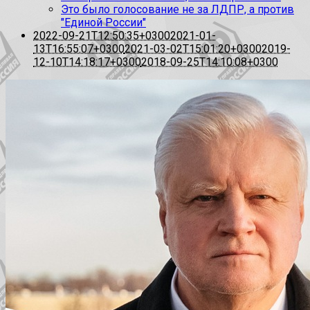
Это было голосование не за ЛДПР, а против
"Единой России"
2022-09-21T12:50:35+0300
2021-01-
13T16:55:07+0300
2021-03-02T15:01:20+0300
2019-
12-10T14:18:17+0300
2018-09-25T14:10:08+0300