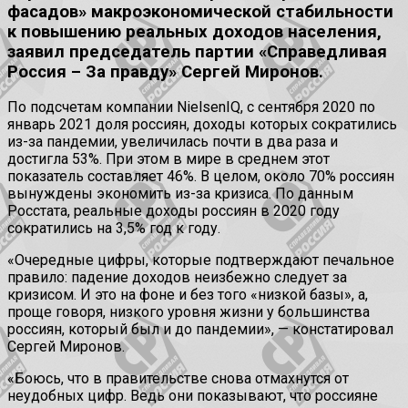
фасадов» макроэкономической стабильности
к повышению реальных доходов населения,
заявил председатель партии «Справедливая
Россия – За правду» Сергей Миронов.
По подсчетам компании NielsenIQ, с сентября 2020 по
январь 2021 доля россиян, доходы которых сократились
из-за пандемии, увеличилась почти в два раза и
достигла 53%. При этом в мире в среднем этот
показатель составляет 46%. В целом, около 70% россиян
вынуждены экономить из-за кризиса. По данным
Росстата, реальные доходы россиян в 2020 году
сократились на 3,5% год к году.
«Очередные цифры, которые подтверждают печальное
правило: падение доходов неизбежно следует за
кризисом. И это на фоне и без того «низкой базы», а,
проще говоря, низкого уровня жизни у большинства
россиян, который был и до пандемии», — констатировал
Сергей Миронов.
«Боюсь, что в правительстве снова отмахнутся от
неудобных цифр. Ведь они показывают, что россияне