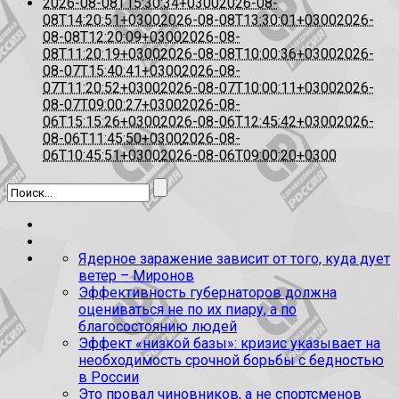
2026-08-08T15:30:34+0300
2026-08-
08T14:20:51+0300
2026-08-08T13:30:01+0300
2026-
08-08T12:20:09+0300
2026-08-
08T11:20:19+0300
2026-08-08T10:00:36+0300
2026-
08-07T15:40:41+0300
2026-08-
07T11:20:52+0300
2026-08-07T10:00:11+0300
2026-
08-07T09:00:27+0300
2026-08-
06T15:15:26+0300
2026-08-06T12:45:42+0300
2026-
08-06T11:45:50+0300
2026-08-
06T10:45:51+0300
2026-08-06T09:00:20+0300
Ядерное заражение зависит от того, куда дует
ветер – Миронов
Эффективность губернаторов должна
оцениваться не по их пиару, а по
благосостоянию людей
Эффект «низкой базы»: кризис указывает на
необходимость срочной борьбы с бедностью
в России
Это провал чиновников, а не спортсменов