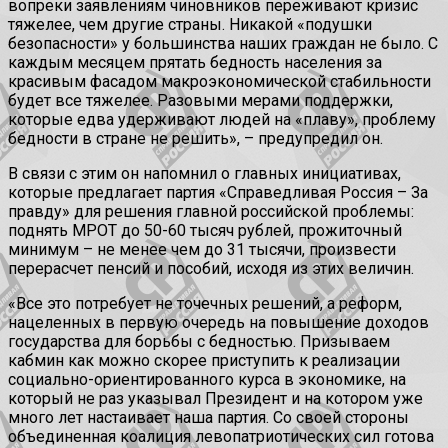
вопреки заявлениям чиновников переживают кризис
тяжелее, чем другие страны. Никакой «подушки
безопасности» у большинства наших граждан не было. С
каждым месяцем прятать бедность населения за
красивым фасадом макроэкономической стабильности
будет все тяжелее. Разовыми мерами поддержки,
которые едва удерживают людей на «плаву», проблему
бедности в стране не решить», – предупредил он.
В связи с этим он напомнил о главных инициативах,
которые предлагает партия «Справедливая Россия – За
правду» для решения главной российской проблемы:
поднять МРОТ до 50-60 тысяч рублей, прожиточный
минимум – не менее чем до 31 тысячи, произвести
перерасчет пенсий и пособий, исходя из этих величин.
«Все это потребует не точечных решений, а реформ,
нацеленных в первую очередь на повышение доходов
государства для борьбы с бедностью. Призываем
кабмин как можно скорее приступить к реализации
социально-ориентированного курса в экономике, на
который не раз указывал Президент и на котором уже
много лет настаивает наша партия. Со своей стороны
объединенная коалиция левопатриотических сил готова