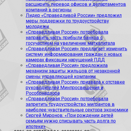
расширить перевод офисов и департаментов
компаний в регионы
Лидер «Справедливой России» предложил
меры поддержки по трудоустройству
молодежи
«Справедливая Россия» потребовала
направить часть прибыли банков с
госучастием на увеличение маткапитала
«Справедливая Россия» предлагает изменить
систему информирования граждан о новых
камерах фиксации нарушений ПДД
«Справедливая Россия» предложила
механизм защиты жильцов от незаконной
смены управляющей компании
«Справедливая Россия» призвала к отставке
руководителей Минпросвещения и
Рособрнадзора
«Справедливая Россия» потребовала
запретить трудоустройство мигрантов в
наиболее чувствительные сектора экономики
Сергей Миронов: «При рождении детей
семьям нужно списывать часть долга по
ипотеке»