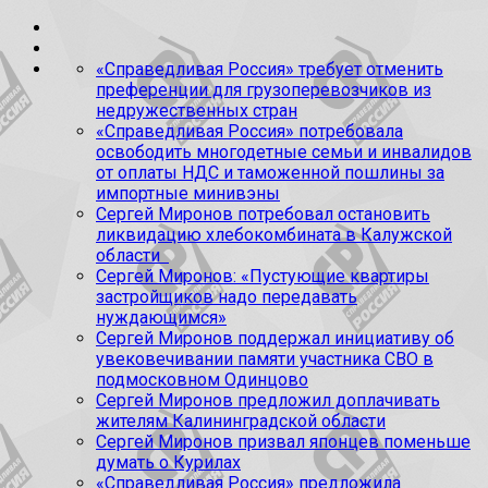
«Справедливая Россия» требует отменить
преференции для грузоперевозчиков из
недружественных стран
«Справедливая Россия» потребовала
освободить многодетные семьи и инвалидов
от оплаты НДС и таможенной пошлины за
импортные минивэны
Сергей Миронов потребовал остановить
ликвидацию хлебокомбината в Калужской
области
Сергей Миронов: «Пустующие квартиры
застройщиков надо передавать
нуждающимся»
Сергей Миронов поддержал инициативу об
увековечивании памяти участника СВО в
подмосковном Одинцово
Сергей Миронов предложил доплачивать
жителям Калининградской области
Сергей Миронов призвал японцев поменьше
думать о Курилах
«Справедливая Россия» предложила