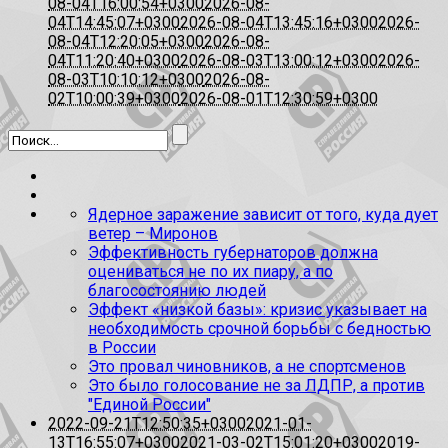
08-04T16:00:54+0300
2026-08-
04T14:45:07+0300
2026-08-04T13:45:16+0300
2026-
08-04T12:20:05+0300
2026-08-
04T11:20:40+0300
2026-08-03T13:00:12+0300
2026-
08-03T10:10:12+0300
2026-08-
02T10:00:39+0300
2026-08-01T12:30:59+0300
Ядерное заражение зависит от того, куда дует
ветер – Миронов
Эффективность губернаторов должна
оцениваться не по их пиару, а по
благосостоянию людей
Эффект «низкой базы»: кризис указывает на
необходимость срочной борьбы с бедностью
в России
Это провал чиновников, а не спортсменов
Это было голосование не за ЛДПР, а против
"Единой России"
2022-09-21T12:50:35+0300
2021-01-
13T16:55:07+0300
2021-03-02T15:01:20+0300
2019-