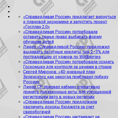
«Справедливая Россия» предлагает вернуться
к плановой экономике и запустить проект
«Госплан 2.0»
«Справедливая Россия» потребовала
оставить семье право выбирать форму
обучения детей
Лидер «Справедливой России» предложил
выдавать льготные кредиты под 2–3% для
пострадавших от ударов по Wildberries
«Справедливая Россия» потребовала создать
Госкомцен для контроля за ценами в стране
Сергей Миронов: «40-дневный план
Зеленского как никогда приблизил победу
России»
Лидер СР призвал кабмин оперативно
принять подзаконные акты для упрощенной
регистрации авто в новых регионах
«Справедливая Россия» предложила
увеличить доходы бюджета за счет
сверхбогачей
«Справедливая Россия» настаивает на