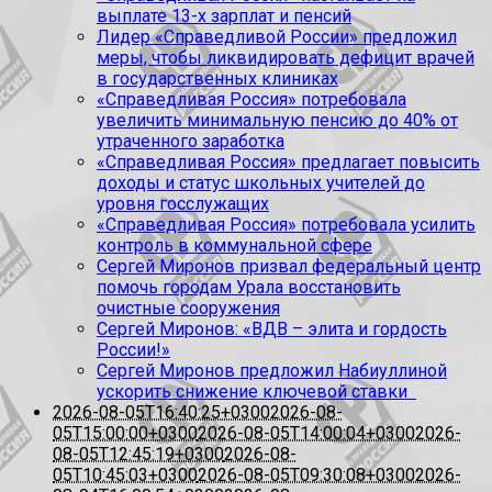
выплате 13-х зарплат и пенсий
Лидер «Справедливой России» предложил
меры, чтобы ликвидировать дефицит врачей
в государственных клиниках
«Справедливая Россия» потребовала
увеличить минимальную пенсию до 40% от
утраченного заработка
«Справедливая Россия» предлагает повысить
доходы и статус школьных учителей до
уровня госслужащих
«Справедливая Россия» потребовала усилить
контроль в коммунальной сфере
Сергей Миронов призвал федеральный центр
помочь городам Урала восстановить
очистные сооружения
Сергей Миронов: «ВДВ – элита и гордость
России!»
Сергей Миронов предложил Набиуллиной
ускорить снижение ключевой ставки
2026-08-05T16:40:25+0300
2026-08-
05T15:00:00+0300
2026-08-05T14:00:04+0300
2026-
08-05T12:45:19+0300
2026-08-
05T10:45:03+0300
2026-08-05T09:30:08+0300
2026-