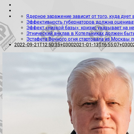
Ядерное заражение зависит от того, куда дует
Эффективность губернаторов должна оценивать
Эффект «низкой базы»: кризис указывает на н
Этнический анклав в Котельниках должен быт
Эстафета Вечного огня стартовала из Москвы 
2022-09-21T12:50:35+0300
2021-01-13T16:55:07+0300