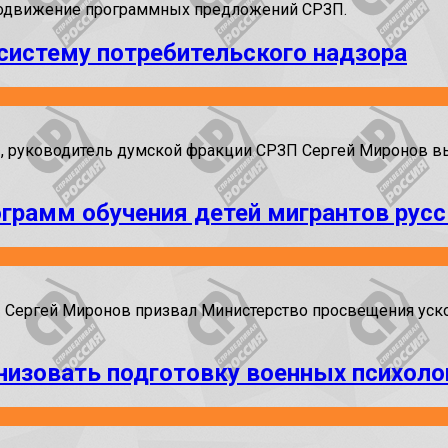
 продвижение программных предложений СРЗП.
истему потребительского надзора
», руководитель думской фракции СРЗП Сергей Миронов вы
ограмм обучения детей мигрантов рус
» Сергей Миронов призвал Министерство просвещения уск
низовать подготовку военных психоло