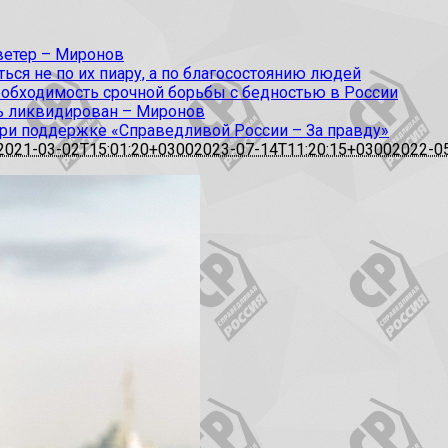
 ветер – Миронов
ся не по их пиару, а по благосостоянию людей
еобходимость срочной борьбы с бедностью в России
ь ликвидирован – Миронов
при поддержке «Справедливой России – За правду»
2021-03-02T15:01:20+0300
2023-07-14T11:20:15+0300
2022-0