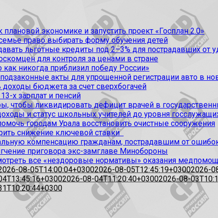
 плановой экономике и запустить проект «Госплан 2.0»
 семье право выбирать форму обучения детей
вать льготные кредиты под 2–3% для пострадавших от уда
оскомцен для контроля за ценами в стране
 как никогда приблизил победу России»
 подзаконные акты для упрощенной регистрации авто в но
 доходы бюджета за счет сверхбогачей
13-х зарплат и пенсий
, чтобы ликвидировать дефицит врачей в государственн
доходы и статус школьных учителей до уровня госслужащи
омочь городам Урала восстановить очистные сооружения
рить снижение ключевой ставки
альную компенсацию гражданам, пострадавшим от ошибо
ягчение приговора экс-замглаве Минобороны
мотреть все «нездоровые нормативы» оказания медпомо
2026-08-05T14:00:04+0300
2026-08-05T12:45:19+0300
2026-0
04T13:45:16+0300
2026-08-04T11:20:40+0300
2026-08-03T10:
31T10:20:44+0300