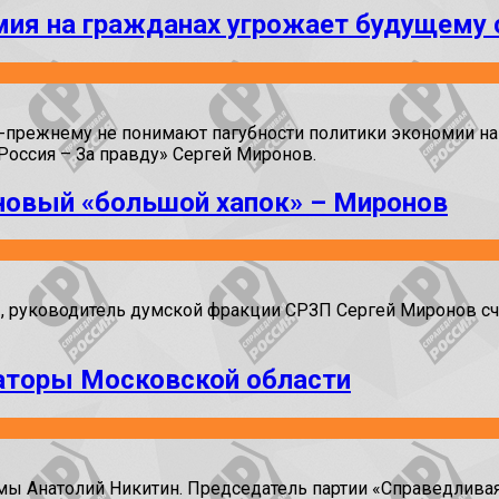
мия на гражданах угрожает будущему
-прежнему не понимают пагубности политики экономии на
Россия – За правду» Сергей Миронов.
 новый «большой хапок» – Миронов
», руководитель думской фракции СРЗП Сергей Миронов с
аторы Московской области
мы Анатолий Никитин. Председатель партии «Справедливая