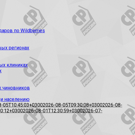
ров по Wildberries
вых регионах
ых клиниках
х
к чиновников
щи населению
8-05T10:45:03+0300
2026-08-05T09:30:08+0300
2026-08-
10:12+0300
2026-08-01T12:30:59+0300
2026-07-