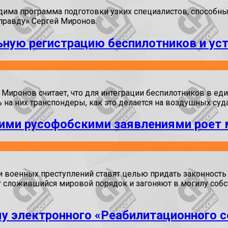
има программа подготовки узких специалистов, способных
 правду» Сергей Миронов.
ную регистрацию беспилотников и уст
 Миронов считает, что для интеграции беспилотников в е
на них транспондеры, как это делается на воздушных суда
оими русофобскими заявлениями роет 
 военных преступлений ставят целью придать законность
ложившийся мировой порядок и загоняют в могилу собств
у электронного «Реабилитационного с