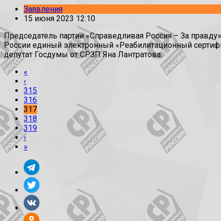
Заявления
15 июня 2023 12:10
Председатель партии «Справедливая Россия – За правд
России единый электронный «Реабилитационный сертифи
депутат Госдумы от СРЗП Яна Лантратова.
«
‹
315
316
317
318
319
›
»