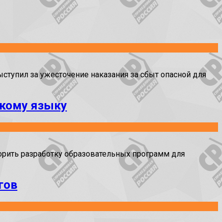
ступил за ужесточение наказания за сбыт опасной для
скому языку
орить разработку образовательных программ для
гов