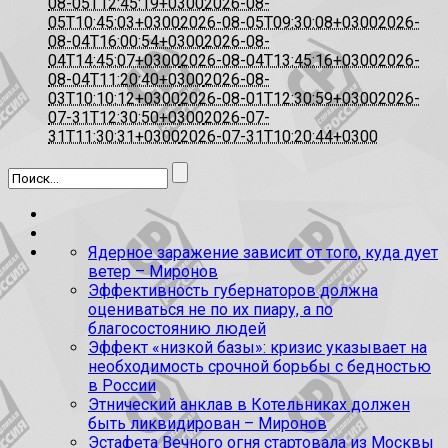
08-05T12:45:19+0300
2026-08-
05T10:45:03+0300
2026-08-05T09:30:08+0300
2026-
08-04T16:00:54+0300
2026-08-
04T14:45:07+0300
2026-08-04T13:45:16+0300
2026-
08-04T11:20:40+0300
2026-08-
03T10:10:12+0300
2026-08-01T12:30:59+0300
2026-
07-31T12:30:50+0300
2026-07-
31T11:30:31+0300
2026-07-31T10:20:44+0300
Ядерное заражение зависит от того, куда дует
ветер – Миронов
Эффективность губернаторов должна
оцениваться не по их пиару, а по
благосостоянию людей
Эффект «низкой базы»: кризис указывает на
необходимость срочной борьбы с бедностью
в России
Этнический анклав в Котельниках должен
быть ликвидирован – Миронов
Эстафета Вечного огня стартовала из Москвы