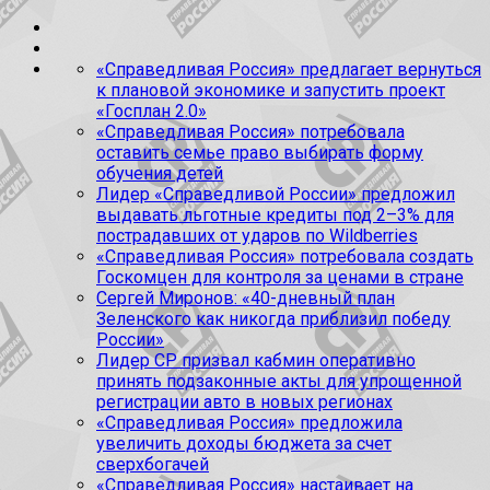
«Справедливая Россия» предлагает вернуться
к плановой экономике и запустить проект
«Госплан 2.0»
«Справедливая Россия» потребовала
оставить семье право выбирать форму
обучения детей
Лидер «Справедливой России» предложил
выдавать льготные кредиты под 2–3% для
пострадавших от ударов по Wildberries
«Справедливая Россия» потребовала создать
Госкомцен для контроля за ценами в стране
Сергей Миронов: «40-дневный план
Зеленского как никогда приблизил победу
России»
Лидер СР призвал кабмин оперативно
принять подзаконные акты для упрощенной
регистрации авто в новых регионах
«Справедливая Россия» предложила
увеличить доходы бюджета за счет
сверхбогачей
«Справедливая Россия» настаивает на