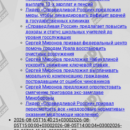
выплате 13-х зарплат и пенсий
Лидер «Справедливой России» предложил
меры, чтобы ликвидировать дефицит врачей
в государственных клиниках
«Справедливая Россия» предлагает повысить
доходы и статус школьных учителей до
уровня госслужащих
Сергей Миронов призвал федеральный центр
помочь городам Урала восстановить
очистные сооружения
Сергей Миронов предложил Набиуллиной
ускорить снижение ключевой ставки
Сергей Миронов предложил выплачивать
моральную компенсацию гражданам,
пострадавшим от ошибок чиновников
Сергей Миронов предложил опротестовать
смягчение приговора экс-замглаве
Минобороны
Лидер «Справедливой России» призвал
пересмотреть все «нездоровые нормативы»
оказания медпомощи населению
2026-08-05T16:40:25+0300
2026-08-
05T15:00:00+0300
2026-08-05T14:00:04+0300
2026-