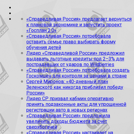
«Справедливая Россия» предлагает вернуться
к плановой экономике и запустить проект
«Госплан 2.0»
«Справедливая Россия» потребовала
оставить семье право выбирать форму
обучения детей
Лидер «Справедливой России» предложил
выдавать льготные кредиты под 2–3% для
пострадавших от ударов по Wildberries
«Справедливая Россия» потребовала создать
Госкомцен для контроля за ценами в стране
Сергей Миронов: «40-дневный план
Зеленского как никогда приблизил победу
России»
Лидер СР призвал кабмин оперативно
принять подзаконные акты для упрощенной
регистрации авто в новых регионах
«Справедливая Россия» предложила
увеличить доходы бюджета за счет
сверхбогачей
«Справедливая Россия» настаивает на