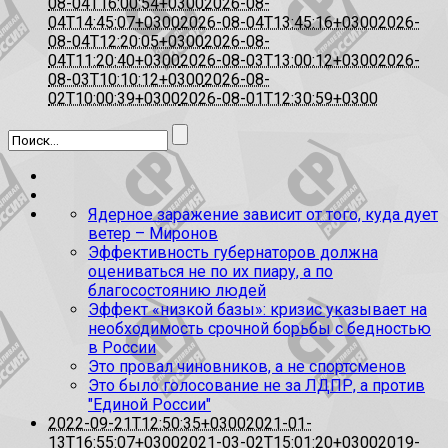
08-04T16:00:54+0300
2026-08-
04T14:45:07+0300
2026-08-04T13:45:16+0300
2026-
08-04T12:20:05+0300
2026-08-
04T11:20:40+0300
2026-08-03T13:00:12+0300
2026-
08-03T10:10:12+0300
2026-08-
02T10:00:39+0300
2026-08-01T12:30:59+0300
Ядерное заражение зависит от того, куда дует
ветер – Миронов
Эффективность губернаторов должна
оцениваться не по их пиару, а по
благосостоянию людей
Эффект «низкой базы»: кризис указывает на
необходимость срочной борьбы с бедностью
в России
Это провал чиновников, а не спортсменов
Это было голосование не за ЛДПР, а против
"Единой России"
2022-09-21T12:50:35+0300
2021-01-
13T16:55:07+0300
2021-03-02T15:01:20+0300
2019-