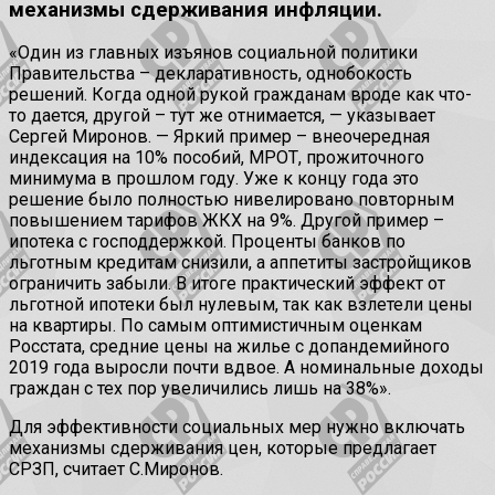
механизмы сдерживания инфляции.
«Один из главных изъянов социальной политики
Правительства – декларативность, однобокость
решений. Когда одной рукой гражданам вроде как что-
то дается, другой – тут же отнимается, — указывает
Сергей Миронов. — Яркий пример – внеочередная
индексация на 10% пособий, МРОТ, прожиточного
минимума в прошлом году. Уже к концу года это
решение было полностью нивелировано повторным
повышением тарифов ЖКХ на 9%. Другой пример –
ипотека с господдержкой. Проценты банков по
льготным кредитам снизили, а аппетиты застройщиков
ограничить забыли. В итоге практический эффект от
льготной ипотеки был нулевым, так как взлетели цены
на квартиры. По самым оптимистичным оценкам
Росстата, средние цены на жилье с допандемийного
2019 года выросли почти вдвое. А номинальные доходы
граждан с тех пор увеличились лишь на 38%».
Для эффективности социальных мер нужно включать
механизмы сдерживания цен, которые предлагает
СРЗП, считает С.Миронов.