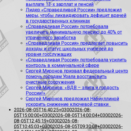
выплате 13-х зарплат и пенсий
Лидер «Справедливой России» предложил
меры, чтобы ликвидировать дефицит врачей
в государственных клиниках
«Справедливая Россия» потребовала
увеличить минимальную пенсию до 40% от
утраченного заработка
«Справедливая Россия» предлагает повысить
доходы и статус школьных учителей до
уровня госслужащих
«Справедливая Россия» потребовала усилить
контроль в коммунальной сфере
Сергей Миронов призвал федеральный центр
помочь городам Урала восстановить
очистные сооружения
Сергей Миронов: «ВДВ – элита и гордость
России!»
Сергей Миронов предложил Набиуллиной
ускорить снижение ключевой ставки
2026-08-05T16:40:25+0300
2026-08-
05T15:00:00+0300
2026-08-05T14:00:04+0300
2026-
08-05T12:45:19+0300
2026-08-
05T10:45:03+0300
2026-08-05T09:30:08+0300
2026-