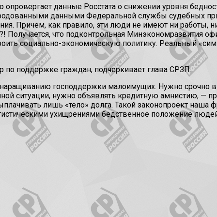
 опровергает данные Росстата о снижении уровня бедност
ародованными данными Федеральной службы судебных прис
ния. Причем, как правило, эти люди не имеют ни работы, 
! Получается, что подконтрольная Минэкономразвития офиц
троить социально-экономическую политику. Реальный «сим
р по поддержке граждан, подчеркивает глава СРЗП.
наращиванию господдержки малоимущих. Нужно срочно выт
ой ситуации, нужно объявлять кредитную амнистию, — пр
плачивать лишь «тело» долга. Такой законопроект наша фр
татистическими ухищрениями бедственное положение людей