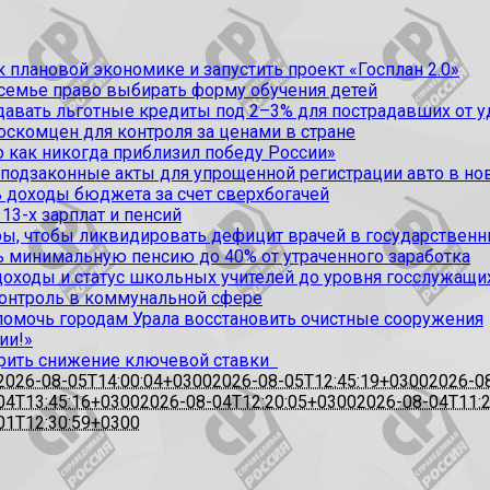
 плановой экономике и запустить проект «Госплан 2.0»
 семье право выбирать форму обучения детей
вать льготные кредиты под 2–3% для пострадавших от уда
оскомцен для контроля за ценами в стране
 как никогда приблизил победу России»
 подзаконные акты для упрощенной регистрации авто в но
 доходы бюджета за счет сверхбогачей
13-х зарплат и пенсий
, чтобы ликвидировать дефицит врачей в государственн
ь минимальную пенсию до 40% от утраченного заработка
доходы и статус школьных учителей до уровня госслужащи
контроль в коммунальной сфере
омочь городам Урала восстановить очистные сооружения
ии!»
рить снижение ключевой ставки
2026-08-05T14:00:04+0300
2026-08-05T12:45:19+0300
2026-0
04T13:45:16+0300
2026-08-04T12:20:05+0300
2026-08-04T11:
01T12:30:59+0300