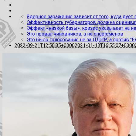
Ядерное заражение зависит от того, куда дует
Эффективность губернаторов должна оценивать
Эффект «низкой базы»: кризис указывает на н
Это провал чиновников, а не спортсменов
Это было голосование не за ЛДПР, а против "Е
2022-09-21T12:50:35+0300
2021-01-13T16:55:07+0300