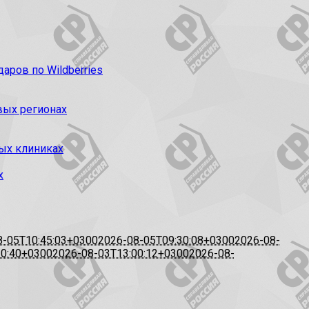
ров по Wildberries
вых регионах
ых клиниках
х
8-05T10:45:03+0300
2026-08-05T09:30:08+0300
2026-08-
20:40+0300
2026-08-03T13:00:12+0300
2026-08-