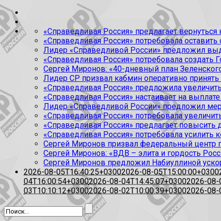
«Справедливая Россия» предлагает вернуться к
«Справедливая Россия» потребовала оставить
Лидер «Справедливой России» предложил выда
«Справедливая Россия» потребовала создать Г
Сергей Миронов: «40-дневный план Зеленского
Лидер СР призвал кабмин оперативно принять
«Справедливая Россия» предложила увеличить
«Справедливая Россия» настаивает на выплате 
Лидер «Справедливой России» предложил меры
«Справедливая Россия» потребовала увеличит
«Справедливая Россия» предлагает повысить 
«Справедливая Россия» потребовала усилить 
Сергей Миронов призвал федеральный центр п
Сергей Миронов: «ВДВ – элита и гордость Росс
Сергей Миронов предложил Набиуллиной уско
2026-08-05T16:40:25+0300
2026-08-05T15:00:00+0300
04T16:00:54+0300
2026-08-04T14:45:07+0300
2026-08-
03T10:10:12+0300
2026-08-02T10:00:39+0300
2026-08-