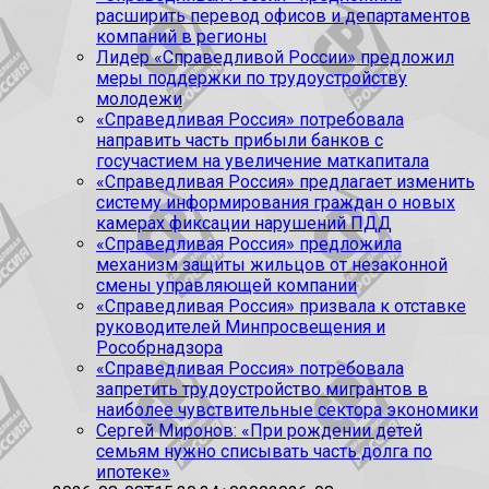
расширить перевод офисов и департаментов
компаний в регионы
Лидер «Справедливой России» предложил
меры поддержки по трудоустройству
молодежи
«Справедливая Россия» потребовала
направить часть прибыли банков с
госучастием на увеличение маткапитала
«Справедливая Россия» предлагает изменить
систему информирования граждан о новых
камерах фиксации нарушений ПДД
«Справедливая Россия» предложила
механизм защиты жильцов от незаконной
смены управляющей компании
«Справедливая Россия» призвала к отставке
руководителей Минпросвещения и
Рособрнадзора
«Справедливая Россия» потребовала
запретить трудоустройство мигрантов в
наиболее чувствительные сектора экономики
Сергей Миронов: «При рождении детей
семьям нужно списывать часть долга по
ипотеке»