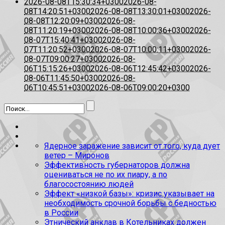
2026-08-08T15:30:34+0300
2026-08-
08T14:20:51+0300
2026-08-08T13:30:01+0300
2026-
08-08T12:20:09+0300
2026-08-
08T11:20:19+0300
2026-08-08T10:00:36+0300
2026-
08-07T15:40:41+0300
2026-08-
07T11:20:52+0300
2026-08-07T10:00:11+0300
2026-
08-07T09:00:27+0300
2026-08-
06T15:15:26+0300
2026-08-06T12:45:42+0300
2026-
08-06T11:45:50+0300
2026-08-
06T10:45:51+0300
2026-08-06T09:00:20+0300
Ядерное заражение зависит от того, куда дует
ветер – Миронов
Эффективность губернаторов должна
оцениваться не по их пиару, а по
благосостоянию людей
Эффект «низкой базы»: кризис указывает на
необходимость срочной борьбы с бедностью
в России
Этнический анклав в Котельниках должен