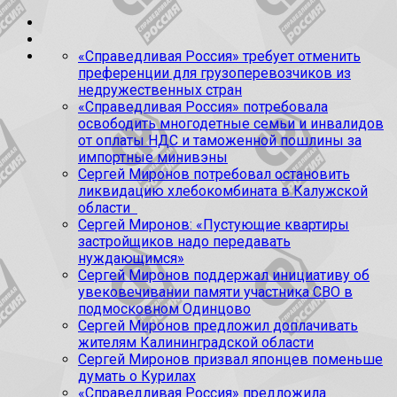
«Справедливая Россия» требует отменить
преференции для грузоперевозчиков из
недружественных стран
«Справедливая Россия» потребовала
освободить многодетные семьи и инвалидов
от оплаты НДС и таможенной пошлины за
импортные минивэны
Сергей Миронов потребовал остановить
ликвидацию хлебокомбината в Калужской
области
Сергей Миронов: «Пустующие квартиры
застройщиков надо передавать
нуждающимся»
Сергей Миронов поддержал инициативу об
увековечивании памяти участника СВО в
подмосковном Одинцово
Сергей Миронов предложил доплачивать
жителям Калининградской области
Сергей Миронов призвал японцев поменьше
думать о Курилах
«Справедливая Россия» предложила