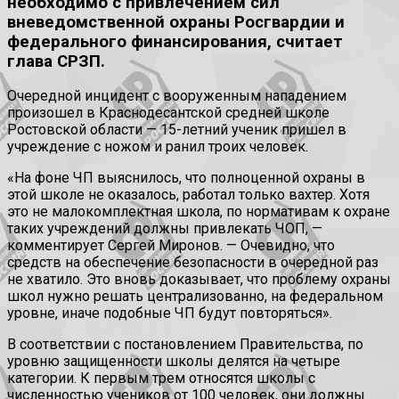
необходимо с привлечением сил
вневедомственной охраны Росгвардии и
федерального финансирования, считает
глава СРЗП.
Очередной инцидент с вооруженным нападением
произошел в Краснодесантской средней школе
Ростовской области — 15-летний ученик пришел в
учреждение с ножом и ранил троих человек.
«На фоне ЧП выяснилось, что полноценной охраны в
этой школе не оказалось, работал только вахтер. Хотя
это не малокомплектная школа, по нормативам к охране
таких учреждений должны привлекать ЧОП, —
комментирует Сергей Миронов. — Очевидно, что
средств на обеспечение безопасности в очередной раз
не хватило. Это вновь доказывает, что проблему охраны
школ нужно решать централизованно, на федеральном
уровне, иначе подобные ЧП будут повторяться».
В соответствии с постановлением Правительства, по
уровню защищенности школы делятся на четыре
категории. К первым трем относятся школы с
численностью учеников от 100 человек, они должны