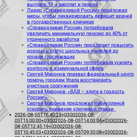
выплате 13-х зарплат и пенсий
Лидер «Справедливой России» предложил
меры, чтобы ликвидировать дефицит врачей
в государственных клиниках
«Справедливая Россия» потребовала
увеличить минимальную пенсию до 40% от
утраченного заработка
«Справедливая Россия» предлагает повысить
доходы и статус школьных учителей до
уровня госслужащих
«Справедливая Россия» потребовала усилить
контроль в коммунальной сфере
Сергей Миронов призвал федеральный центр
помочь городам Урала восстановить
очистные сооружения
Сергей Миронов: «ВДВ – элита и гордость
России!»
Сергей Миронов предложил Набиуллиной
ускорить снижение ключевой ставки
2026-08-05T16:40:25+0300
2026-08-
05T15:00:00+0300
2026-08-05T14:00:04+0300
2026-
08-05T12:45:19+0300
2026-08-
05T10:45:03+0300
2026-08-05T09:30:08+0300
2026-