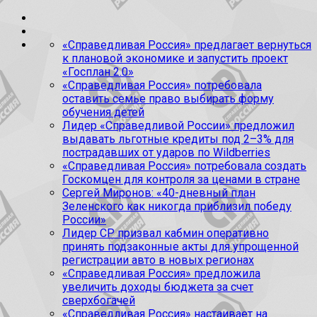
«Справедливая Россия» предлагает вернуться
к плановой экономике и запустить проект
«Госплан 2.0»
«Справедливая Россия» потребовала
оставить семье право выбирать форму
обучения детей
Лидер «Справедливой России» предложил
выдавать льготные кредиты под 2–3% для
пострадавших от ударов по Wildberries
«Справедливая Россия» потребовала создать
Госкомцен для контроля за ценами в стране
Сергей Миронов: «40-дневный план
Зеленского как никогда приблизил победу
России»
Лидер СР призвал кабмин оперативно
принять подзаконные акты для упрощенной
регистрации авто в новых регионах
«Справедливая Россия» предложила
увеличить доходы бюджета за счет
сверхбогачей
«Справедливая Россия» настаивает на