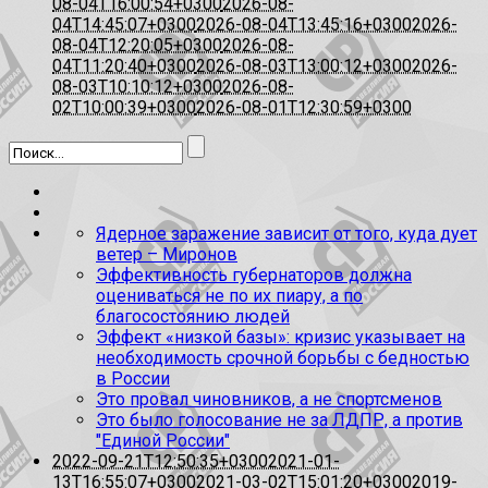
08-04T16:00:54+0300
2026-08-
04T14:45:07+0300
2026-08-04T13:45:16+0300
2026-
08-04T12:20:05+0300
2026-08-
04T11:20:40+0300
2026-08-03T13:00:12+0300
2026-
08-03T10:10:12+0300
2026-08-
02T10:00:39+0300
2026-08-01T12:30:59+0300
Ядерное заражение зависит от того, куда дует
ветер – Миронов
Эффективность губернаторов должна
оцениваться не по их пиару, а по
благосостоянию людей
Эффект «низкой базы»: кризис указывает на
необходимость срочной борьбы с бедностью
в России
Это провал чиновников, а не спортсменов
Это было голосование не за ЛДПР, а против
"Единой России"
2022-09-21T12:50:35+0300
2021-01-
13T16:55:07+0300
2021-03-02T15:01:20+0300
2019-