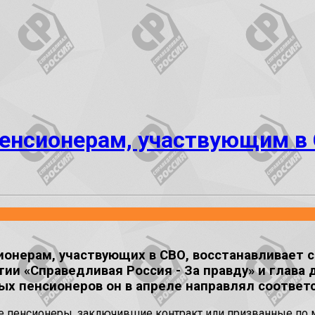
енсионерам, участвующим в 
онерам, участвующих в СВО, восстанавливает 
ии «Справедливая Россия - За правду» и глава
ных пенсионеров он в апреле направлял соотве
ые пенсионеры, заключившие контракт или призванные по 