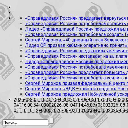
«Справедливая Россия» предлагает вернуться к
«Справедливая Россия» потребовала оставить
Лидер «Справедливой России» предложил выда
«Справедливая Россия» потребовала создать Г
Сергей Миронов: «40-дневный план Зеленского
Лидер СР призвал кабмин оперативно принять
«Справедливая Россия» предложила увеличить
«Справедливая Россия» настаивает на выплате 
Лидер «Справедливой России» предложил меры
«Справедливая Россия» потребовала увеличит
«Справедливая Россия» предлагает повысить 
«Справедливая Россия» потребовала усилить 
Сергей Миронов призвал федеральный центр п
Сергей Миронов: «ВДВ – элита и гордость Росс
Сергей Миронов предложил Набиуллиной уско
2026-08-05T16:40:25+0300
2026-08-05T15:00:00+0300
04T16:00:54+0300
2026-08-04T14:45:07+0300
2026-08-
03T10:10:12+0300
2026-08-02T10:00:39+0300
2026-08-