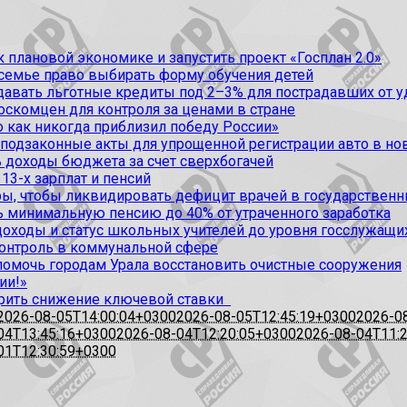
 плановой экономике и запустить проект «Госплан 2.0»
 семье право выбирать форму обучения детей
вать льготные кредиты под 2–3% для пострадавших от уда
оскомцен для контроля за ценами в стране
 как никогда приблизил победу России»
 подзаконные акты для упрощенной регистрации авто в но
 доходы бюджета за счет сверхбогачей
13-х зарплат и пенсий
, чтобы ликвидировать дефицит врачей в государственн
ь минимальную пенсию до 40% от утраченного заработка
доходы и статус школьных учителей до уровня госслужащи
контроль в коммунальной сфере
омочь городам Урала восстановить очистные сооружения
ии!»
рить снижение ключевой ставки
2026-08-05T14:00:04+0300
2026-08-05T12:45:19+0300
2026-0
04T13:45:16+0300
2026-08-04T12:20:05+0300
2026-08-04T11:
01T12:30:59+0300