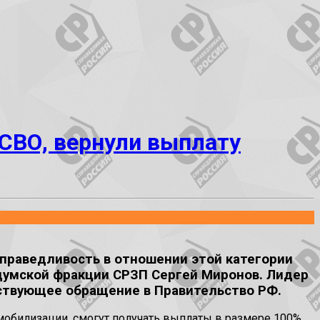
СВО, вернули выплату
справедливость в отношении этой категории
 думской фракции СРЗП Сергей Миронов. Лидер
тствующее обращение в Правительство РФ.
мобилизации, смогут получать выплаты в размере 100%