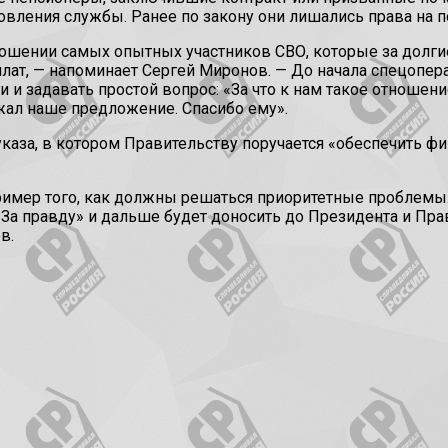
овления службы. Ранее по закону они лишались права на п
ошении самых опытных участников СВО, которые за долгие
лат, — напоминает Сергей Миронов. — До начала спецопера
и задавать простой вопрос: «За что к нам такое отношение
ал наше предложение. Спасибо ему».
каза, в котором Правительству поручается «обеспечить ф
пример того, как должны решаться приоритетные проблемы
— За правду» и дальше будет доносить до Президента и П
в.