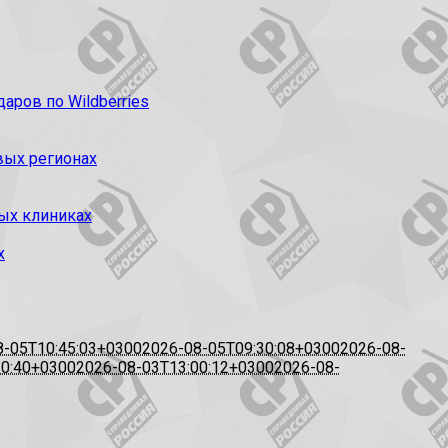
ров по Wildberries
вых регионах
ых клиниках
х
8-05T10:45:03+0300
2026-08-05T09:30:08+0300
2026-08-
20:40+0300
2026-08-03T13:00:12+0300
2026-08-