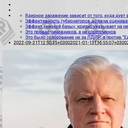
Ядерное заражение зависит от того, куда дует
Эффективность губернаторов должна оценивать
Эффект «низкой базы»: кризис указывает на н
Это провал чиновников, а не спортсменов
Это было голосование не за ЛДПР, а против "Е
2022-09-21T12:50:35+0300
2021-01-13T16:55:07+0300