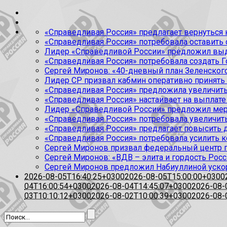
«Справедливая Россия» предлагает вернуться к
«Справедливая Россия» потребовала оставить
Лидер «Справедливой России» предложил выда
«Справедливая Россия» потребовала создать Г
Сергей Миронов: «40-дневный план Зеленского
Лидер СР призвал кабмин оперативно принять
«Справедливая Россия» предложила увеличить
«Справедливая Россия» настаивает на выплате 
Лидер «Справедливой России» предложил меры
«Справедливая Россия» потребовала увеличит
«Справедливая Россия» предлагает повысить 
«Справедливая Россия» потребовала усилить 
Сергей Миронов призвал федеральный центр п
Сергей Миронов: «ВДВ – элита и гордость Росс
Сергей Миронов предложил Набиуллиной уско
2026-08-05T16:40:25+0300
2026-08-05T15:00:00+0300
04T16:00:54+0300
2026-08-04T14:45:07+0300
2026-08-
03T10:10:12+0300
2026-08-02T10:00:39+0300
2026-08-