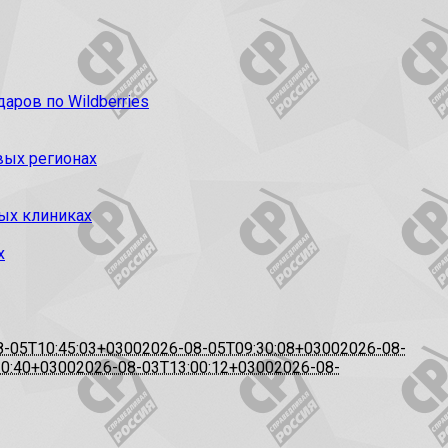
ров по Wildberries
вых регионах
ых клиниках
х
8-05T10:45:03+0300
2026-08-05T09:30:08+0300
2026-08-
20:40+0300
2026-08-03T13:00:12+0300
2026-08-