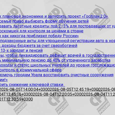
 плановой экономике и запустить проект «Госплан 2.0»
 семье право выбирать форму обучения детей
вать льготные кредиты под 2–3% для пострадавших от уда
оскомцен для контроля за ценами в стране
 как никогда приблизил победу России»
 подзаконные акты для упрощенной регистрации авто в но
 доходы бюджета за счет сверхбогачей
13-х зарплат и пенсий
, чтобы ликвидировать дефицит врачей в государственн
ь минимальную пенсию до 40% от утраченного заработка
доходы и статус школьных учителей до уровня госслужащи
контроль в коммунальной сфере
омочь городам Урала восстановить очистные сооружения
ии!»
рить снижение ключевой ставки
2026-08-05T14:00:04+0300
2026-08-05T12:45:19+0300
2026-0
04T13:45:16+0300
2026-08-04T12:20:05+0300
2026-08-04T11:
01T12:30:59+0300