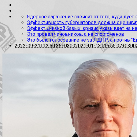
Ядерное заражение зависит от того, куда дует
Эффективность губернаторов должна оценивать
Эффект «низкой базы»: кризис указывает на н
Это провал чиновников, а не спортсменов
Это было голосование не за ЛДПР, а против "Е
2022-09-21T12:50:35+0300
2021-01-13T16:55:07+0300