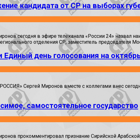
ение кандидата от СР на выборах гу
ов сегодня в эфире телеканала «России 24» назвал наиб
регионального отделения СР, заместитель председателя М
и Единый день голосования на октябр
ССИЯ» Сергей Миронов вместе с коллегами внес сегодня 
исимое, самостоятельное государство
онов прокомментировал признание Сирийской Арабской 