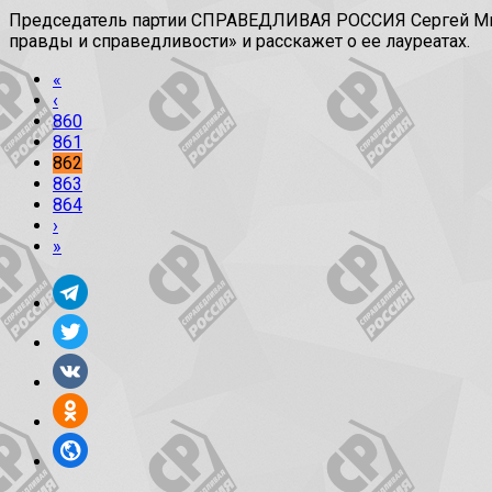
Председатель партии СПРАВЕДЛИВАЯ РОССИЯ Сергей Миро
правды и справедливости» и расскажет о ее лауреатах.
«
‹
860
861
862
863
864
›
»