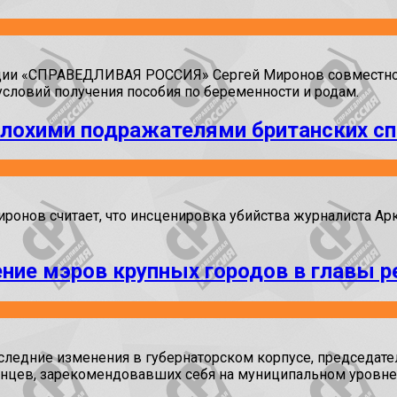
ции «СПРАВЕДЛИВАЯ РОССИЯ» Сергей Миронов совместно с
условий получения пособия по беременности и родам.
плохими подражателями британских с
ов считает, что инсценировка убийства журналиста Аркад
ие мэров крупных городов в главы р
последние изменения в губернаторском корпусе, председ
енцев, зарекомендовавших себя на муниципальном уровне