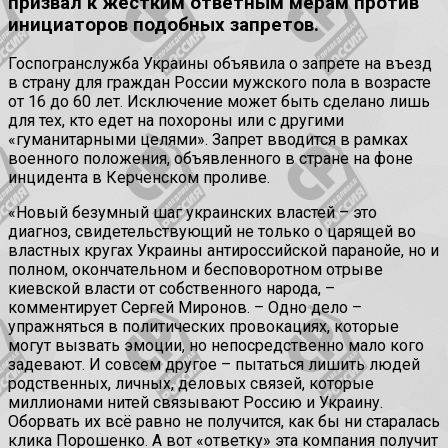
призвал к жестким ответным мерам против
инициаторов подобных запретов.
Госпогранслужба Украины объявила о запрете на въезд
в страну для граждан России мужского пола в возрасте
от 16 до 60 лет. Исключение может быть сделано лишь
для тех, кто едет на похороны или с другими
«гуманитарными целями». Запрет вводится в рамках
военного положения, объявленного в стране на фоне
инцидента в Керченском проливе.
«Новый безумный шаг украинских властей – это
диагноз, свидетельствующий не только о царящей во
властных кругах Украины антироссийской паранойе, но и
полном, окончательном и бесповоротном отрыве
киевской власти от собственного народа, –
комментирует Сергей Миронов. – Одно дело –
упражняться в политических провокациях, которые
могут вызвать эмоции, но непосредственно мало кого
задевают. И совсем другое – пытаться лишить людей
родственных, личных, деловых связей, которые
миллионами нитей связывают Россию и Украину.
Оборвать их всё равно не получится, как бы ни старалась
клика Порошенко. А вот «ответку» эта компания получит