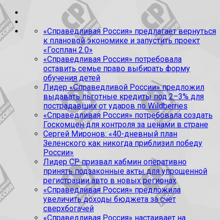
«Справедливая Россия» предлагает вернуться
к плановой экономике и запустить проект
«Госплан 2.0»
«Справедливая Россия» потребовала
оставить семье право выбирать форму
обучения детей
Лидер «Справедливой России» предложил
выдавать льготные кредиты под 2–3% для
пострадавших от ударов по Wildberries
«Справедливая Россия» потребовала создать
Госкомцен для контроля за ценами в стране
Сергей Миронов: «40-дневный план
Зеленского как никогда приблизил победу
России»
Лидер СР призвал кабмин оперативно
принять подзаконные акты для упрощенной
регистрации авто в новых регионах
«Справедливая Россия» предложила
увеличить доходы бюджета за счет
сверхбогачей
«Справедливая Россия» настаивает на