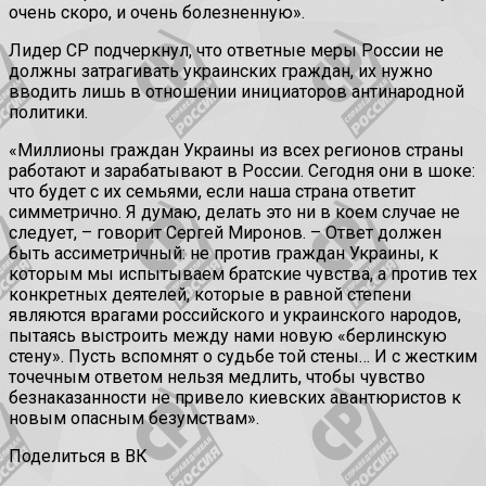
очень скоро, и очень болезненную».
Лидер СР подчеркнул, что ответные меры России не
должны затрагивать украинских граждан, их нужно
вводить лишь в отношении инициаторов антинародной
политики.
«Миллионы граждан Украины из всех регионов страны
работают и зарабатывают в России. Сегодня они в шоке:
что будет с их семьями, если наша страна ответит
симметрично. Я думаю, делать это ни в коем случае не
следует, – говорит Сергей Миронов. – Ответ должен
быть ассиметричный: не против граждан Украины, к
которым мы испытываем братские чувства, а против тех
конкретных деятелей, которые в равной степени
являются врагами российского и украинского народов,
пытаясь выстроить между нами новую «берлинскую
стену». Пусть вспомнят о судьбе той стены… И с жестким
точечным ответом нельзя медлить, чтобы чувство
безнаказанности не привело киевских авантюристов к
новым опасным безумствам».
Поделиться в ВК