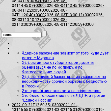
08-04T16:00:54+0300
2026-08-
04T14:45:07+0300
2026-08-04T13:45:16+0300
2026-
08-04T12:20:05+0300
2026-08-
04T11:20:40+0300
2026-08-03T13:00:12+0300
2026-
08-03T10:10:12+0300
2026-08-
02T10:00:39+0300
2026-08-01T12:30:59+0300
Ядерное заражение зависит от того, куда дует
ветер – Миронов
Эффективность губернаторов должна
оцениваться не по их пиару, а по
благосостоянию людей
Эффект «низкой базы»: кризис указывает на
необходимость срочной борьбы с бедностью
в России
Это провал чиновников, а не спортсменов
Это было голосование не за ЛДПР, а против
"Единой России"
2022-09-21T12:50:35+0300
2021-01-
13T16:55:07+0300
2021-03-02T15:01:20+0300
2019-