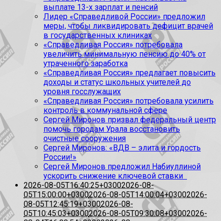
выплате 13-х зарплат и пенсий
Лидер «Справедливой России» предложил
меры, чтобы ликвидировать дефицит врачей
в государственных клиниках
«Справедливая Россия» потребовала
увеличить минимальную пенсию до 40% от
утраченного заработка
«Справедливая Россия» предлагает повысить
доходы и статус школьных учителей до
уровня госслужащих
«Справедливая Россия» потребовала усилить
контроль в коммунальной сфере
Сергей Миронов призвал федеральный центр
помочь городам Урала восстановить
очистные сооружения
Сергей Миронов: «ВДВ – элита и гордость
России!»
Сергей Миронов предложил Набиуллиной
ускорить снижение ключевой ставки
2026-08-05T16:40:25+0300
2026-08-
05T15:00:00+0300
2026-08-05T14:00:04+0300
2026-
08-05T12:45:19+0300
2026-08-
05T10:45:03+0300
2026-08-05T09:30:08+0300
2026-