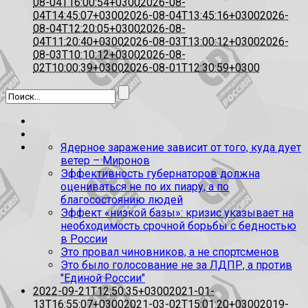
08-04T16:00:54+0300
2026-08-
04T14:45:07+0300
2026-08-04T13:45:16+0300
2026-
08-04T12:20:05+0300
2026-08-
04T11:20:40+0300
2026-08-03T13:00:12+0300
2026-
08-03T10:10:12+0300
2026-08-
02T10:00:39+0300
2026-08-01T12:30:59+0300
Ядерное заражение зависит от того, куда дует
ветер – Миронов
Эффективность губернаторов должна
оцениваться не по их пиару, а по
благосостоянию людей
Эффект «низкой базы»: кризис указывает на
необходимость срочной борьбы с бедностью
в России
Это провал чиновников, а не спортсменов
Это было голосование не за ЛДПР, а против
"Единой России"
2022-09-21T12:50:35+0300
2021-01-
13T16:55:07+0300
2021-03-02T15:01:20+0300
2019-