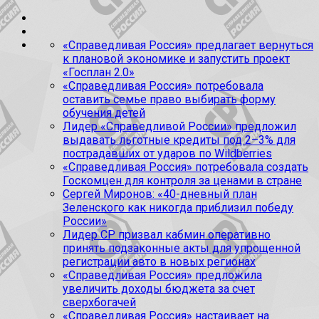
«Справедливая Россия» предлагает вернуться
к плановой экономике и запустить проект
«Госплан 2.0»
«Справедливая Россия» потребовала
оставить семье право выбирать форму
обучения детей
Лидер «Справедливой России» предложил
выдавать льготные кредиты под 2–3% для
пострадавших от ударов по Wildberries
«Справедливая Россия» потребовала создать
Госкомцен для контроля за ценами в стране
Сергей Миронов: «40-дневный план
Зеленского как никогда приблизил победу
России»
Лидер СР призвал кабмин оперативно
принять подзаконные акты для упрощенной
регистрации авто в новых регионах
«Справедливая Россия» предложила
увеличить доходы бюджета за счет
сверхбогачей
«Справедливая Россия» настаивает на