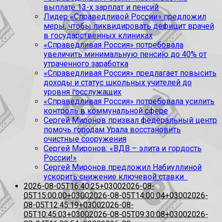
выплате 13-х зарплат и пенсий
Лидер «Справедливой России» предложил
меры, чтобы ликвидировать дефицит врачей
в государственных клиниках
«Справедливая Россия» потребовала
увеличить минимальную пенсию до 40% от
утраченного заработка
«Справедливая Россия» предлагает повысить
доходы и статус школьных учителей до
уровня госслужащих
«Справедливая Россия» потребовала усилить
контроль в коммунальной сфере
Сергей Миронов призвал федеральный центр
помочь городам Урала восстановить
очистные сооружения
Сергей Миронов: «ВДВ – элита и гордость
России!»
Сергей Миронов предложил Набиуллиной
ускорить снижение ключевой ставки
2026-08-05T16:40:25+0300
2026-08-
05T15:00:00+0300
2026-08-05T14:00:04+0300
2026-
08-05T12:45:19+0300
2026-08-
05T10:45:03+0300
2026-08-05T09:30:08+0300
2026-