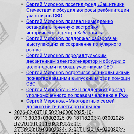
Сергей Миронов посетил фонд «Защитники
Отечества» и обсудил вопросы реабилитации
участников СВО
Сергей Миронов призвал немедленно
остановить точечную застройку
исторического центра Хабаровска
Сергей Миронов поддержал хабаровчан,
выступающих за сохранение популярного
рынка
Сергей Миронов передал тульским
десантникам электрогенератор и обсудил с
волонтерами помощь участникам СВО
Сергей Миронов встретился со школьниками,
пожертвовавшими выпускным ради помощи
СВО
Сергей Миронов: «СРЗП поддержит доклад
уполномоченного по правам человека в РФ»
Сергей Миронов: «Многодетных семей
должно быть вчетверо больше»
2026-02-03T18:50:23+0300
2025-10-
09T13:30:33+0300
2025-09-18T18:20:37+0300
2025-
07-20T10:00:11+0300
2025-01-
27T09:00:12+0300
2024-12-03T11:30:19+0300
2024-