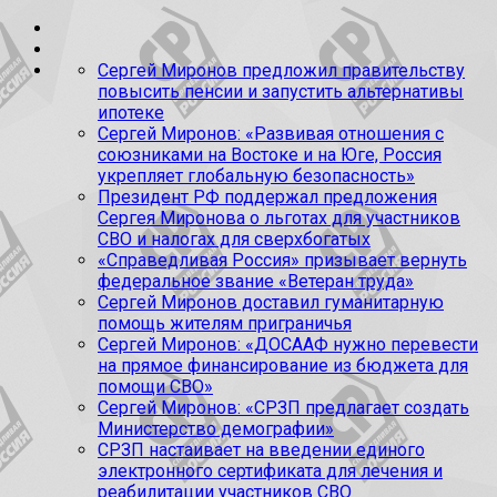
Сергей Миронов предложил правительству
повысить пенсии и запустить альтернативы
ипотеке
Сергей Миронов: «Развивая отношения с
союзниками на Востоке и на Юге, Россия
укрепляет глобальную безопасность»
Президент РФ поддержал предложения
Сергея Миронова о льготах для участников
СВО и налогах для сверхбогатых
«Справедливая Россия» призывает вернуть
федеральное звание «Ветеран труда»
Сергей Миронов доставил гуманитарную
помощь жителям приграничья
Сергей Миронов: «ДОСААФ нужно перевести
на прямое финансирование из бюджета для
помощи СВО»
Сергей Миронов: «СРЗП предлагает создать
Министерство демографии»
СРЗП настаивает на введении единого
электронного сертификата для лечения и
реабилитации участников СВО