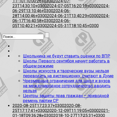
11-10T10:00:26+0300
2024-07-
23T14:30:10+0300
2024-07-05T16:20:19+0300
2024-
06-29T13:10:46+0300
2024-06-
28T14:00:46+0300
2024-06-21T13:40:29+0300
2024-
06-17T16:40:58+0300
2024-06-
05T10:40:21+0300
2024-05-31T18:10:45+0300
Школьника не будут ставить оценки по ВПР
Школы Первого сентября начнут работать в
общем режиме
Школы искусств и творческие вузы нельзя
переводить на дистанционку, считают в Думе
Чрезмерные ограничения для школ и вузов
на международное сотрудничество вводить
нельзя
Центры защиты прав граждан – приводной
ремень партии СР
2020-08-25T17:23:37+0300
2020-08-
25T17:17:41+0300
2020-12-09T11:19:05+0300
2021-
01-18T09:36:28+0300
2018-10-27T17:25:31+0300