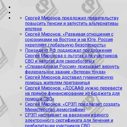
Сергей Миронов предложил правительству
повысить пенсии и запустить альтернативы
ипотеке
Сергей Миронов: «Развивая отношения с
союзниками на Востоке и на Юге, Россия
укрепляет глобальную безопасность»
Президент РФ поддержал предложения
Сергея Миронова о льготах для участников
СВО и налогах для сверхбогатых
«Справедливая Россия» призывает вернуть
федеральное звание «Ветеран труда»
Сергей Миронов доставил гуманитарную
помощь жителям приграничья
Сергей Миронов: «ДОСААФ нужно перевести
на прямое финансирование из бюджета для
помощи СВО»
Сергей Миронов: «СРЗП предлагает создать
Министерство демографии»
СРЗП настаивает на введении единого
электронного сертификата для лечения и
реабилитации участников СВО