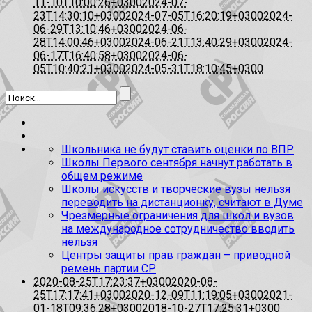
11-10T10:00:26+0300
2024-07-
23T14:30:10+0300
2024-07-05T16:20:19+0300
2024-
06-29T13:10:46+0300
2024-06-
28T14:00:46+0300
2024-06-21T13:40:29+0300
2024-
06-17T16:40:58+0300
2024-06-
05T10:40:21+0300
2024-05-31T18:10:45+0300
Школьника не будут ставить оценки по ВПР
Школы Первого сентября начнут работать в
общем режиме
Школы искусств и творческие вузы нельзя
переводить на дистанционку, считают в Думе
Чрезмерные ограничения для школ и вузов
на международное сотрудничество вводить
нельзя
Центры защиты прав граждан – приводной
ремень партии СР
2020-08-25T17:23:37+0300
2020-08-
25T17:17:41+0300
2020-12-09T11:19:05+0300
2021-
01-18T09:36:28+0300
2018-10-27T17:25:31+0300