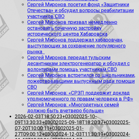
Сергей Миронов посетил фонд «Защитники
Отечества» и обсудил вопросы реабилитации
участников СВО
Сергей Миронов призвал немедленно
остановить точечную застройку
исторического центра Хабаровска
Сергей Миронов поддержал хабаровчан,
выступающих за сохранение популярного
рынка
Сергей Миронов передал тульским
десантникам электрогенератор и обсудил с
волонтерами помощь участникам СВО
Сергей Миронов встретился со школьниками,
пожертвовавшими выпускным ради помощи
СВО
Сергей Миронов: «СРЗП поддержит доклад
уполномоченного по правам человека в РФ»
Сергей Миронов: «Многодетных семей
должно быть вчетверо больше»
2026-02-03T18:50:23+0300
2025-10-
09T13:30:33+0300
2025-09-18T18:20:37+0300
2025-
07-20T10:00:11+0300
2025-01-
27T09:00:12+0300
2024-12-03T11:30:19+0300
2024-