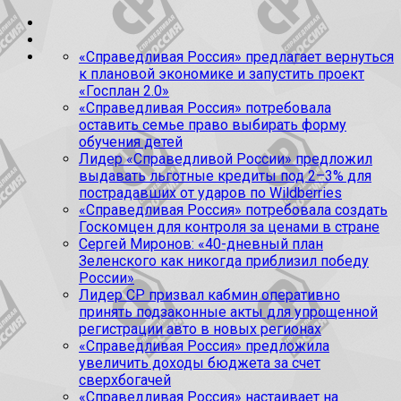
«Справедливая Россия» предлагает вернуться
к плановой экономике и запустить проект
«Госплан 2.0»
«Справедливая Россия» потребовала
оставить семье право выбирать форму
обучения детей
Лидер «Справедливой России» предложил
выдавать льготные кредиты под 2–3% для
пострадавших от ударов по Wildberries
«Справедливая Россия» потребовала создать
Госкомцен для контроля за ценами в стране
Сергей Миронов: «40-дневный план
Зеленского как никогда приблизил победу
России»
Лидер СР призвал кабмин оперативно
принять подзаконные акты для упрощенной
регистрации авто в новых регионах
«Справедливая Россия» предложила
увеличить доходы бюджета за счет
сверхбогачей
«Справедливая Россия» настаивает на