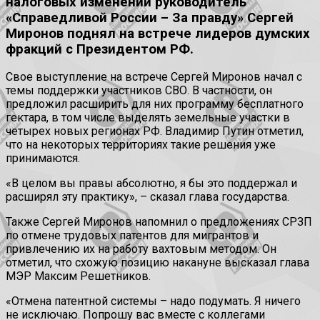
налоговых изменений руководитель
«Справедливой России – За правду» Сергей
Миронов поднял на встрече лидеров думских
фракций с Президентом РФ.
Свое выступление на встрече Сергей Миронов начал с
темы поддержки участников СВО. В частности, он
предложил расширить для них программу бесплатного
гектара, в том числе выделять земельные участки в
четырех новых регионах РФ. Владимир Путин отметил,
что на некоторых территориях такие решения уже
принимаются.
«В целом вы правы абсолютно, я бы это поддержал и
расширял эту практику», – сказал глава государства.
Также Сергей Миронов напомнил о предложениях СРЗП
по отмене трудовых патентов для мигрантов и
привлечению их на работу вахтовым методом. Он
отметил, что схожую позицию накануне высказал глава
МЭР Максим Решетников.
«Отмена патентной системы – надо подумать. Я ничего
не исключаю. Попрошу вас вместе с коллегами