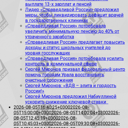
выплате 13-х зарплат и пенсий
Лидер «Справедливой России» предложил
меры, чтобы ликвидировать дефицит врачей
в государственных клиниках
«Справедливая Россия» потребовала
увеличить минимальную пенсию до 40% от
утраченного заработка
«Справедливая Россия» предлагает повысить
доходы и статус школьных учителей до
уровня госслужащих
«Справедливая Россия» потребовала усилить
контроль в коммунальной сфере
Сергей Миронов призвал федеральный центр
помочь городам Урала восстановить
очистные сооружения
Сергей Миронов: «ВДВ – элита и гордость
России!»
Сергей Миронов предложил Набиуллиной
ускорить снижение ключевой ставки
2026-08-05T16:40:25+0300
2026-08-
05T15:00:00+0300
2026-08-05T14:00:04+0300
2026-
08-05T12:45:19+0300
2026-08-
05T10:45:03+0300
2026-08-05T09:30:08+0300
2026-