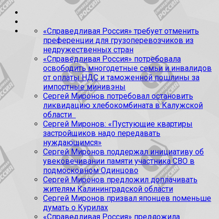
«Справедливая Россия» требует отменить
преференции для грузоперевозчиков из
недружественных стран
«Справедливая Россия» потребовала
освободить многодетные семьи и инвалидов
от оплаты НДС и таможенной пошлины за
импортные минивэны
Сергей Миронов потребовал остановить
ликвидацию хлебокомбината в Калужской
области
Сергей Миронов: «Пустующие квартиры
застройщиков надо передавать
нуждающимся»
Сергей Миронов поддержал инициативу об
увековечивании памяти участника СВО в
подмосковном Одинцово
Сергей Миронов предложил доплачивать
жителям Калининградской области
Сергей Миронов призвал японцев поменьше
думать о Курилах
«Справедливая Россия» предложила