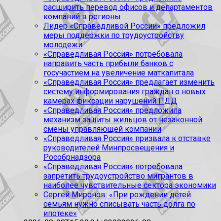
расширить перевод офисов и департаментов
компаний в регионы
Лидер «Справедливой России» предложил
меры поддержки по трудоустройству
молодежи
«Справедливая Россия» потребовала
направить часть прибыли банков с
госучастием на увеличение маткапитала
«Справедливая Россия» предлагает изменить
систему информирования граждан о новых
камерах фиксации нарушений ПДД
«Справедливая Россия» предложила
механизм защиты жильцов от незаконной
смены управляющей компании
«Справедливая Россия» призвала к отставке
руководителей Минпросвещения и
Рособрнадзора
«Справедливая Россия» потребовала
запретить трудоустройство мигрантов в
наиболее чувствительные сектора экономики
Сергей Миронов: «При рождении детей
семьям нужно списывать часть долга по
ипотеке»