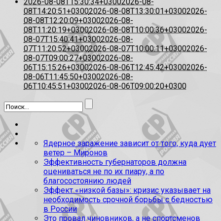
2026-08-08T15:30:34+0300
2026-08-
08T14:20:51+0300
2026-08-08T13:30:01+0300
2026-
08-08T12:20:09+0300
2026-08-
08T11:20:19+0300
2026-08-08T10:00:36+0300
2026-
08-07T15:40:41+0300
2026-08-
07T11:20:52+0300
2026-08-07T10:00:11+0300
2026-
08-07T09:00:27+0300
2026-08-
06T15:15:26+0300
2026-08-06T12:45:42+0300
2026-
08-06T11:45:50+0300
2026-08-
06T10:45:51+0300
2026-08-06T09:00:20+0300
Ядерное заражение зависит от того, куда дует
ветер – Миронов
Эффективность губернаторов должна
оцениваться не по их пиару, а по
благосостоянию людей
Эффект «низкой базы»: кризис указывает на
необходимость срочной борьбы с бедностью
в России
Это провал чиновников, а не спортсменов