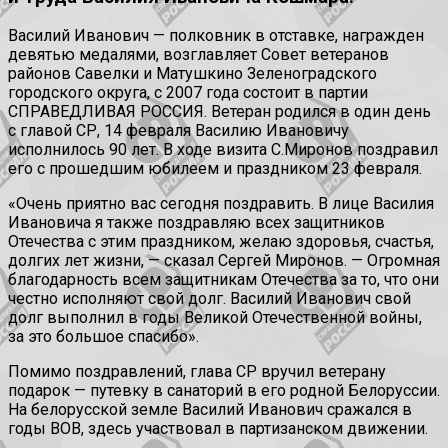
Василий Иванович — полковник в отставке, награжден
девятью медалями, возглавляет Совет ветеранов
районов Савелки и Матушкино Зеленоградского
городского округа, с 2007 года состоит в партии
СПРАВЕДЛИВАЯ РОССИЯ. Ветеран родился в один день
с главой СР, 14 февраля Василию Ивановичу
исполнилось 90 лет. В ходе визита С.Миронов поздравил
его с прошедшим юбилеем и праздником 23 февраля.
«Очень приятно вас сегодня поздравить. В лице Василия
Ивановича я также поздравляю всех защитников
Отечества с этим праздником, желаю здоровья, счастья,
долгих лет жизни, — сказал Сергей Миронов. — Огромная
благодарность всем защитникам Отечества за то, что они
честно исполняют свой долг. Василий Иванович свой
долг выполнил в годы Великой Отечественной войны,
за это большое спасибо».
Помимо поздравлений, глава СР вручил ветерану
подарок — путевку в санаторий в его родной Белоруссии.
На белорусской земле Василий Иванович сражался в
годы ВОВ, здесь участвовал в партизанском движении.