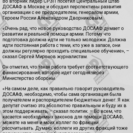
Во вторник лидер СРЗП посетил Центральный штаб
ДОСААФ в Москве и обсудил перспективы развития
организации с ее председателем, генералом армии,
Героем России Александром Дворниковым.
«Очень рад, что новое руководство ДОСААФ думает о
развитии и реальной помощи армии. Потому что
подготовка должна идти не только молодежи. Должна
идти постоянная работа с теми, кто уже в запасе, они
должны регулярно проходить специальное обучение», –
сказал Сергей Миронов журналистам.
Он отметил, что такая работа требует соответствующего
финансирования, которое идет сегодня через
Министерство обороны.
«На самом деле, как правильно говорит руководитель
ДОСААФ, необходимо, чтобы сама организация была
получателем и распорядителем бюджетных денег. Я как
депутат считаю это абсолютно правильным и буду их в
этом поддерживать, – сказал политик. – Во всем, что
касается необходимых законов для помощи ДОСААФ,
можете на меня и моих коллег по фракции
рассчитывать. Думаю, коллеги из других фракций тоже