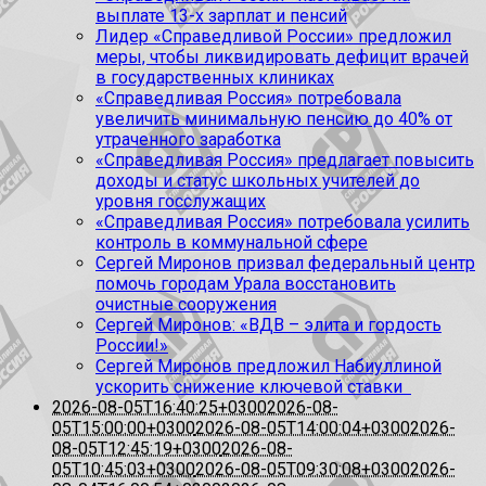
выплате 13-х зарплат и пенсий
Лидер «Справедливой России» предложил
меры, чтобы ликвидировать дефицит врачей
в государственных клиниках
«Справедливая Россия» потребовала
увеличить минимальную пенсию до 40% от
утраченного заработка
«Справедливая Россия» предлагает повысить
доходы и статус школьных учителей до
уровня госслужащих
«Справедливая Россия» потребовала усилить
контроль в коммунальной сфере
Сергей Миронов призвал федеральный центр
помочь городам Урала восстановить
очистные сооружения
Сергей Миронов: «ВДВ – элита и гордость
России!»
Сергей Миронов предложил Набиуллиной
ускорить снижение ключевой ставки
2026-08-05T16:40:25+0300
2026-08-
05T15:00:00+0300
2026-08-05T14:00:04+0300
2026-
08-05T12:45:19+0300
2026-08-
05T10:45:03+0300
2026-08-05T09:30:08+0300
2026-