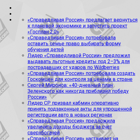
«Справедливая Россия» предлагает вернуться
к плановой экономике и запустить проект
«Госплан 2.0»
«Справедливая Россия» потребовала
оставить семье право выбирать форму
обучения детей
Лидер «Справедливой России» предложил
выдавать льготные кредиты под 2–3% для
пострадавших от ударов по Wildberries
«Справедливая Россия» потребовала создать
Госкомцен для контроля за ценами в стране
Сергей Миронов: «40-дневный план
Зеленского как никогда приблизил победу
России»
Лидер СР призвал кабмин оперативно
принять подзаконные акты для упрощенной
регистрации авто в новых регионах
«Справедливая Россия» предложила
увеличить доходы бюджета за счет
сверхбогачей
«Справедливая Россия» настаивает на