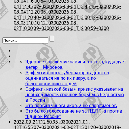
08-04T16:00:54+0300
2026-08-
04T14:45:07+0300
2026-08-04T13:45:16+0300
2026-
08-04T12:20:05+0300
2026-08-
04T11:20:40+0300
2026-08-03T13:00:12+0300
2026-
08-03T10:10:12+0300
2026-08-
02T10:00:39+0300
2026-08-01T12:30:59+0300
Ядерное заражение зависит от того, куда дует
ветер – Миронов
Эффективность губернаторов должна
оцениваться не по их пиару, а по
благосостоянию людей
Эффект «низкой базы»: кризис указывает на
необходимость срочной борьбы с бедностью
в России
Это провал чиновников, а не спортсменов
Это было голосование не за ЛДПР, а против
"Единой России"
2022-09-21T12:50:35+0300
2021-01-
13T16:55:07+0300
2021-03-02T15:01:20+0300
2019-