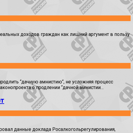
альных доходов граждан как лишний аргумент в пользу
одлить “дачную амнистию“, не усложняя процесс
законопроекта о продлении “дачной амнистии…
рт
овал данные доклада Росалкогольрегулирования,