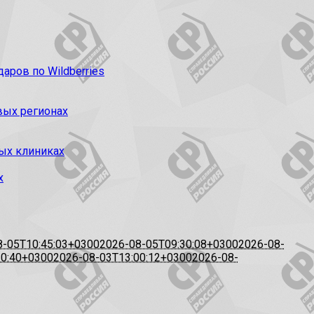
ров по Wildberries
вых регионах
ых клиниках
х
8-05T10:45:03+0300
2026-08-05T09:30:08+0300
2026-08-
20:40+0300
2026-08-03T13:00:12+0300
2026-08-