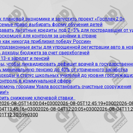
 плановой экономике и запустить проект «Госплан 2.0»
 семье право выбирать форму обучения детей
вать льготные кредиты под 2–3% для пострадавших от уда
оскомцен для контроля за ценами в стране
 как никогда приблизил победу России»
 подзаконные акты для упрощенной регистрации авто в но
 доходы бюджета за счет сверхбогачей
13-х зарплат и пенсий
, чтобы ликвидировать дефицит врачей в государственн
ь минимальную пенсию до 40% от утраченного заработка
доходы и статус школьных учителей до уровня госслужащи
контроль в коммунальной сфере
омочь городам Урала восстановить очистные сооружения
ии!»
рить снижение ключевой ставки
2026-08-05T14:00:04+0300
2026-08-05T12:45:19+0300
2026-0
04T13:45:16+0300
2026-08-04T12:20:05+0300
2026-08-04T11:
01T12:30:59+0300