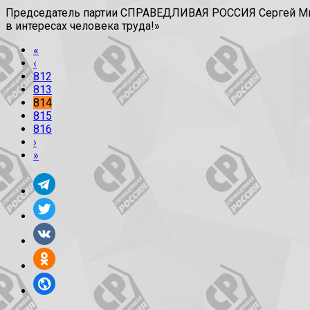
Председатель партии СПРАВЕДЛИВАЯ РОССИЯ Сергей Миро
в интересах человека труда!»
«
‹
812
813
814
815
816
›
»