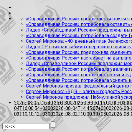
«Справедливая Россия» предлагает вернуться к
«Справедливая Россия» потребовала оставить
Лидер «Справедливой России» предложил выда
«Справедливая Россия» потребовала создать Г
Сергей Миронов: «40-дневный план Зеленского
Лидер СР призвал кабмин оперативно принять
«Справедливая Россия» предложила увеличить
«Справедливая Россия» настаивает на выплате 
Лидер «Справедливой России» предложил меры
«Справедливая Россия» потребовала увеличит
«Справедливая Россия» предлагает повысить 
«Справедливая Россия» потребовала усилить 
Сергей Миронов призвал федеральный центр п
Сергей Миронов: «ВДВ – элита и гордость Росс
Сергей Миронов предложил Набиуллиной уско
2026-08-05T16:40:25+0300
2026-08-05T15:00:00+0300
04T16:00:54+0300
2026-08-04T14:45:07+0300
2026-08-
03T10:10:12+0300
2026-08-02T10:00:39+0300
2026-08-