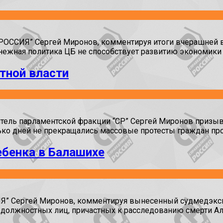
ССИЯ” Сергей Миронов, комментируя итоги вчерашней вс
нежная политика ЦБ не способствует развитию экономики и
тной власти
ль парламентской фракции “СР” Сергей Миронов призыва
лько дней не прекращались массовые протесты граждан пр
ребенка в Балашихе
” Сергей Миронов, комментируя вынесенный судмедэксп
х должностных лиц, причастных к расследованию смерти 