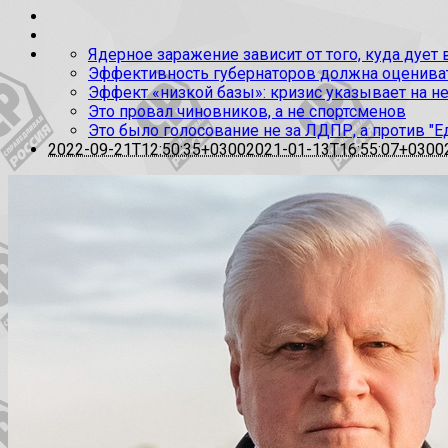
Ядерное заражение зависит от того, куда дует
Эффективность губернаторов должна оценивать
Эффект «низкой базы»: кризис указывает на н
Это провал чиновников, а не спортсменов
Это было голосование не за ЛДПР, а против "Е
2022-09-21T12:50:35+0300
2021-01-13T16:55:07+0300