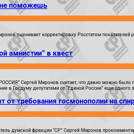
 не поможешь
нов оценивает корректировку Росстатом показателей ре
ой амнистии” в квест
ССИЯ” Сергей Миронов считает, что давно можно было пр
ние в Госдуму депутатами от “Единой России” еще одного 
 от требования госмонополии на спи
ель думской фракции “СР” Сергей Миронов прокомментир