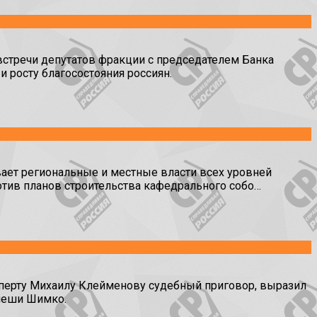
тречи депутатов фракции с председателем Банка
 росту благосостояния россиян.
ет региональные и местные власти всех уровней
отив планов строительства кафедрального собо…
ерту Михаилу Клейменову судебный приговор, выразил
Алеши Шимко.