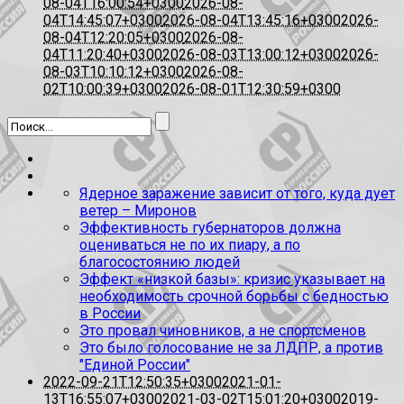
08-04T16:00:54+0300
2026-08-
04T14:45:07+0300
2026-08-04T13:45:16+0300
2026-
08-04T12:20:05+0300
2026-08-
04T11:20:40+0300
2026-08-03T13:00:12+0300
2026-
08-03T10:10:12+0300
2026-08-
02T10:00:39+0300
2026-08-01T12:30:59+0300
Ядерное заражение зависит от того, куда дует
ветер – Миронов
Эффективность губернаторов должна
оцениваться не по их пиару, а по
благосостоянию людей
Эффект «низкой базы»: кризис указывает на
необходимость срочной борьбы с бедностью
в России
Это провал чиновников, а не спортсменов
Это было голосование не за ЛДПР, а против
"Единой России"
2022-09-21T12:50:35+0300
2021-01-
13T16:55:07+0300
2021-03-02T15:01:20+0300
2019-