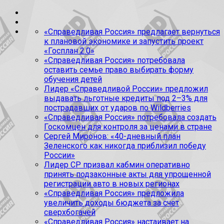
«Справедливая Россия» предлагает вернуться
к плановой экономике и запустить проект
«Госплан 2.0»
«Справедливая Россия» потребовала
оставить семье право выбирать форму
обучения детей
Лидер «Справедливой России» предложил
выдавать льготные кредиты под 2–3% для
пострадавших от ударов по Wildberries
«Справедливая Россия» потребовала создать
Госкомцен для контроля за ценами в стране
Сергей Миронов: «40-дневный план
Зеленского как никогда приблизил победу
России»
Лидер СР призвал кабмин оперативно
принять подзаконные акты для упрощенной
регистрации авто в новых регионах
«Справедливая Россия» предложила
увеличить доходы бюджета за счет
сверхбогачей
«Справедливая Россия» настаивает на