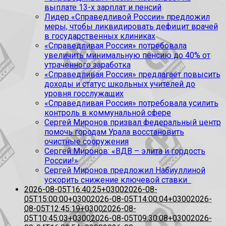
выплате 13-х зарплат и пенсий
Лидер «Справедливой России» предложил
меры, чтобы ликвидировать дефицит врачей
в государственных клиниках
«Справедливая Россия» потребовала
увеличить минимальную пенсию до 40% от
утраченного заработка
«Справедливая Россия» предлагает повысить
доходы и статус школьных учителей до
уровня госслужащих
«Справедливая Россия» потребовала усилить
контроль в коммунальной сфере
Сергей Миронов призвал федеральный центр
помочь городам Урала восстановить
очистные сооружения
Сергей Миронов: «ВДВ – элита и гордость
России!»
Сергей Миронов предложил Набиуллиной
ускорить снижение ключевой ставки
2026-08-05T16:40:25+0300
2026-08-
05T15:00:00+0300
2026-08-05T14:00:04+0300
2026-
08-05T12:45:19+0300
2026-08-
05T10:45:03+0300
2026-08-05T09:30:08+0300
2026-