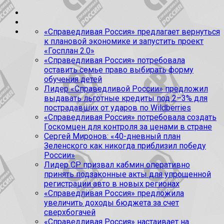
«Справедливая Россия» предлагает вернуться
к плановой экономике и запустить проект
«Госплан 2.0»
«Справедливая Россия» потребовала
оставить семье право выбирать форму
обучения детей
Лидер «Справедливой России» предложил
выдавать льготные кредиты под 2–3% для
пострадавших от ударов по Wildberries
«Справедливая Россия» потребовала создать
Госкомцен для контроля за ценами в стране
Сергей Миронов: «40-дневный план
Зеленского как никогда приблизил победу
России»
Лидер СР призвал кабмин оперативно
принять подзаконные акты для упрощенной
регистрации авто в новых регионах
«Справедливая Россия» предложила
увеличить доходы бюджета за счет
сверхбогачей
«Справедливая Россия» настаивает на