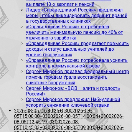
выплате 13-х зарплат и пенсий
Лидер «Справедливой России» предложил
меры, чтобы ликвидировать дефицит врачей
в государственных клиниках
«Справедливая Россия» потребовала
увеличить минимальную пенсию до 40% от
утраченного заработка
«Справедливая Россия» предлагает повысить
доходы и статус школьных учителей до
уровня госслужащих
«Справедливая Россия» потребовала усилить
контроль в коммунальной сфере
Сергей Миронов призвал федеральный центр
помочь городам Урала восстановить
очистные сооружения
Сергей Миронов: «ВДВ – элита и гордость
России!»
Сергей Миронов предложил Набиуллиной
ускорить снижение ключевой ставки
2026-08-05T16:40:25+0300
2026-08-
05T15:00:00+0300
2026-08-05T14:00:04+0300
2026-
08-05T12:45:19+0300
2026-08-
05T10:45:03+0300
2026-08-05T09:30:08+0300
2026-