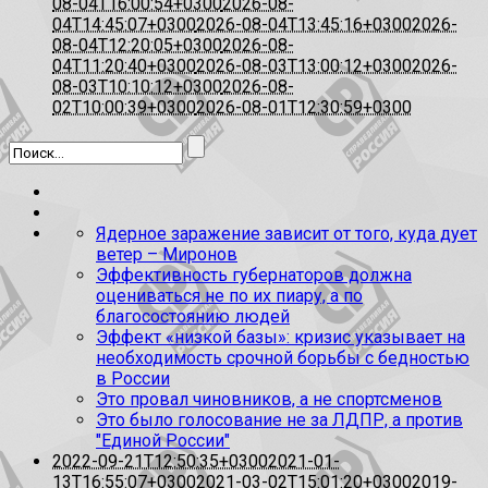
08-04T16:00:54+0300
2026-08-
04T14:45:07+0300
2026-08-04T13:45:16+0300
2026-
08-04T12:20:05+0300
2026-08-
04T11:20:40+0300
2026-08-03T13:00:12+0300
2026-
08-03T10:10:12+0300
2026-08-
02T10:00:39+0300
2026-08-01T12:30:59+0300
Ядерное заражение зависит от того, куда дует
ветер – Миронов
Эффективность губернаторов должна
оцениваться не по их пиару, а по
благосостоянию людей
Эффект «низкой базы»: кризис указывает на
необходимость срочной борьбы с бедностью
в России
Это провал чиновников, а не спортсменов
Это было голосование не за ЛДПР, а против
"Единой России"
2022-09-21T12:50:35+0300
2021-01-
13T16:55:07+0300
2021-03-02T15:01:20+0300
2019-