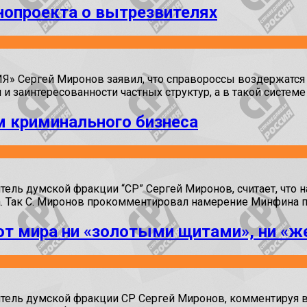
онопроекта о вытрезвителях
Сергей Миронов заявил, что справороссы воздержатся от
и заинтересованности частных структур, а в такой систем
м криминального бизнеса
ь думской фракции “СР” Сергей Миронов, считает, что н
а. Так С. Миронов прокомментировал намерение Минфина п
 от мира ни «золотыми щитами», ни «
ль думской фракции СР Сергей Миронов, комментируя вст