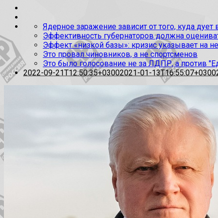
Ядерное заражение зависит от того, куда дует
Эффективность губернаторов должна оценивать
Эффект «низкой базы»: кризис указывает на н
Это провал чиновников, а не спортсменов
Это было голосование не за ЛДПР, а против "Е
2022-09-21T12:50:35+0300
2021-01-13T16:55:07+0300