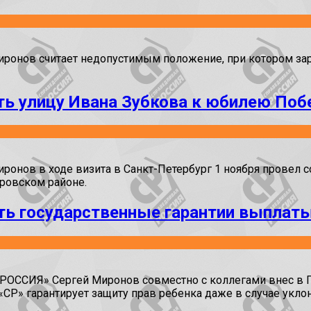
нов считает недопустимым положение, при котором зарпл
ить улицу Ивана Зубкова к юбилею По
ов в ходе визита в Санкт-Петербург 1 ноября провел со
ровском районе.
ить государственные гарантии выплат
ОССИЯ» Сергей Миронов совместно с коллегами внес в 
СР» гарантирует защиту прав ребенка даже в случае укло