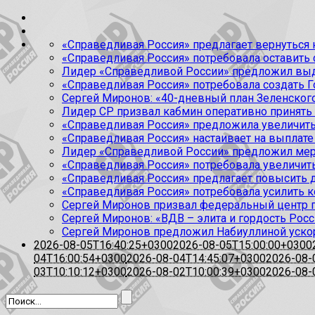
«Справедливая Россия» предлагает вернуться к
«Справедливая Россия» потребовала оставить
Лидер «Справедливой России» предложил выда
«Справедливая Россия» потребовала создать Г
Сергей Миронов: «40-дневный план Зеленского
Лидер СР призвал кабмин оперативно принять
«Справедливая Россия» предложила увеличить
«Справедливая Россия» настаивает на выплате 
Лидер «Справедливой России» предложил меры
«Справедливая Россия» потребовала увеличит
«Справедливая Россия» предлагает повысить 
«Справедливая Россия» потребовала усилить 
Сергей Миронов призвал федеральный центр п
Сергей Миронов: «ВДВ – элита и гордость Росс
Сергей Миронов предложил Набиуллиной уско
2026-08-05T16:40:25+0300
2026-08-05T15:00:00+0300
04T16:00:54+0300
2026-08-04T14:45:07+0300
2026-08-
03T10:10:12+0300
2026-08-02T10:00:39+0300
2026-08-