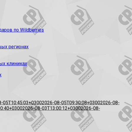
ров по Wildberries
вых регионах
ых клиниках
х
8-05T10:45:03+0300
2026-08-05T09:30:08+0300
2026-08-
20:40+0300
2026-08-03T13:00:12+0300
2026-08-