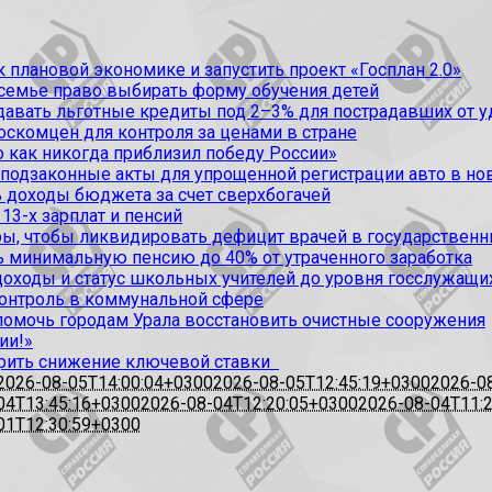
 плановой экономике и запустить проект «Госплан 2.0»
 семье право выбирать форму обучения детей
вать льготные кредиты под 2–3% для пострадавших от уда
оскомцен для контроля за ценами в стране
 как никогда приблизил победу России»
 подзаконные акты для упрощенной регистрации авто в но
 доходы бюджета за счет сверхбогачей
13-х зарплат и пенсий
, чтобы ликвидировать дефицит врачей в государственн
ь минимальную пенсию до 40% от утраченного заработка
доходы и статус школьных учителей до уровня госслужащи
контроль в коммунальной сфере
омочь городам Урала восстановить очистные сооружения
ии!»
рить снижение ключевой ставки
2026-08-05T14:00:04+0300
2026-08-05T12:45:19+0300
2026-0
04T13:45:16+0300
2026-08-04T12:20:05+0300
2026-08-04T11:
01T12:30:59+0300