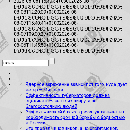
2026-08-08T15:30:34+0300
2026-08-
08T14:20:51+0300
2026-08-08T13:30:01+0300
2026-
08-08T12:20:09+0300
2026-08-
08T11:20:19+0300
2026-08-08T10:00:36+0300
2026-
08-07T15:40:41+0300
2026-08-
07T11:20:52+0300
2026-08-07T10:00:11+0300
2026-
08-07T09:00:27+0300
2026-08-
06T15:15:26+0300
2026-08-06T12:45:42+0300
2026-
08-06T11:45:50+0300
2026-08-
06T10:45:51+0300
2026-08-06T09:00:20+0300
Ядерное заражение зависит от того, куда дует
ветер – Миронов
Эффективность губернаторов должна
оцениваться не по их пиару, а по
благосостоянию людей
Эффект «низкой базы»: кризис указывает на
необходимость срочной борьбы с бедностью
в России
Это провал чиновников, а не спортсменов