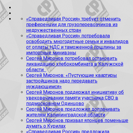
«Справедливая Россия» требует отменить
преференции для грузоперевозчиков из
недружественных стран
«Справедливая Россия» потребовала
освободить многодетные семьи и инвалидов
от оплаты НДС и таможенной пошлины за
импортные минивэны
Сергей Миронов потребовал остановить
ликвидацию хлебокомбината в Калужской
области
Сергей Миронов: «Пустующие квартиры
застройщиков надо передавать
нуждающимся»
Сергей Миронов поддержал инициативу об
увековечивании памяти участника СВО в
подмосковном Одинцово
Сергей Миронов предложил доплачивать
жителям Калининградской области
Сергей Миронов призвал японцев поменьше
думать о Курилах
«Справедливая Россия» предложила