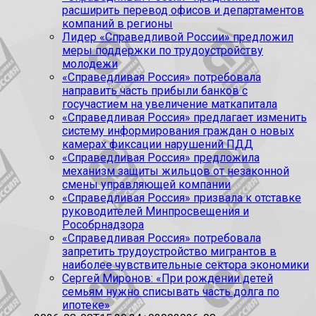
расширить перевод офисов и департаментов
компаний в регионы
Лидер «Справедливой России» предложил
меры поддержки по трудоустройству
молодежи
«Справедливая Россия» потребовала
направить часть прибыли банков с
госучастием на увеличение маткапитала
«Справедливая Россия» предлагает изменить
систему информирования граждан о новых
камерах фиксации нарушений ПДД
«Справедливая Россия» предложила
механизм защиты жильцов от незаконной
смены управляющей компании
«Справедливая Россия» призвала к отставке
руководителей Минпросвещения и
Рособрнадзора
«Справедливая Россия» потребовала
запретить трудоустройство мигрантов в
наиболее чувствительные сектора экономики
Сергей Миронов: «При рождении детей
семьям нужно списывать часть долга по
ипотеке»