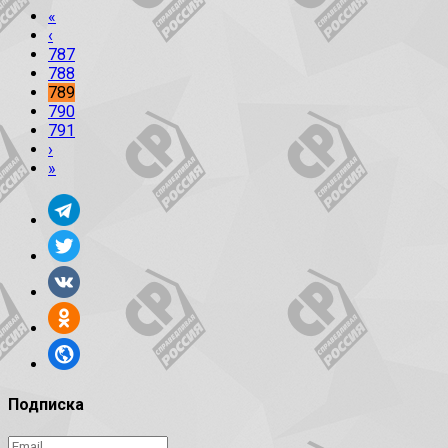
«
‹
787
788
789
790
791
›
»
Подписка