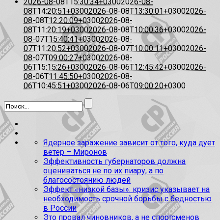
2026-08-08T15:30:34+0300
2026-08-
08T14:20:51+0300
2026-08-08T13:30:01+0300
2026-
08-08T12:20:09+0300
2026-08-
08T11:20:19+0300
2026-08-08T10:00:36+0300
2026-
08-07T15:40:41+0300
2026-08-
07T11:20:52+0300
2026-08-07T10:00:11+0300
2026-
08-07T09:00:27+0300
2026-08-
06T15:15:26+0300
2026-08-06T12:45:42+0300
2026-
08-06T11:45:50+0300
2026-08-
06T10:45:51+0300
2026-08-06T09:00:20+0300
Ядерное заражение зависит от того, куда дует
ветер – Миронов
Эффективность губернаторов должна
оцениваться не по их пиару, а по
благосостоянию людей
Эффект «низкой базы»: кризис указывает на
необходимость срочной борьбы с бедностью
в России
Это провал чиновников, а не спортсменов