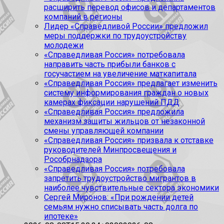
расширить перевод офисов и департаментов
компаний в регионы
Лидер «Справедливой России» предложил
меры поддержки по трудоустройству
молодежи
«Справедливая Россия» потребовала
направить часть прибыли банков с
госучастием на увеличение маткапитала
«Справедливая Россия» предлагает изменить
систему информирования граждан о новых
камерах фиксации нарушений ПДД
«Справедливая Россия» предложила
механизм защиты жильцов от незаконной
смены управляющей компании
«Справедливая Россия» призвала к отставке
руководителей Минпросвещения и
Рособрнадзора
«Справедливая Россия» потребовала
запретить трудоустройство мигрантов в
наиболее чувствительные сектора экономики
Сергей Миронов: «При рождении детей
семьям нужно списывать часть долга по
ипотеке»