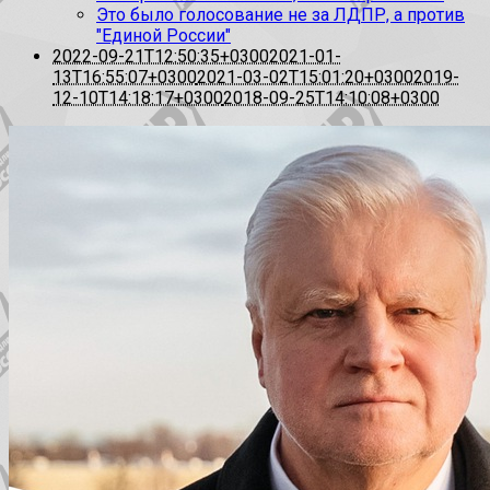
Это было голосование не за ЛДПР, а против
"Единой России"
2022-09-21T12:50:35+0300
2021-01-
13T16:55:07+0300
2021-03-02T15:01:20+0300
2019-
12-10T14:18:17+0300
2018-09-25T14:10:08+0300