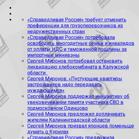
«Справедливая Россия» требует отменить
преференции для грузоперевозчиков из
недружественных стран
«Справедливая Россия» потребовала
освободить многодетные семьи и инвалидов
от оплаты НДС и таможенной пошлины за
импортные минивэны
Сергей Миронов потребовал остановить
ликвидацию хлебокомбината в Калужской
области
Сергей Миронов: «Пустующие квартиры
застройщиков надо передавать
нуждающимся»
Сергей Миронов поддержал инициативу об
увековечивании памяти участника СВО в
подмосковном Одинцово
Сергей Миронов предложил доплачивать
жителям Калининградской области
Сергей Миронов призвал японцев поменьше
думать о Курилах
«Справедливая Россия» предложила