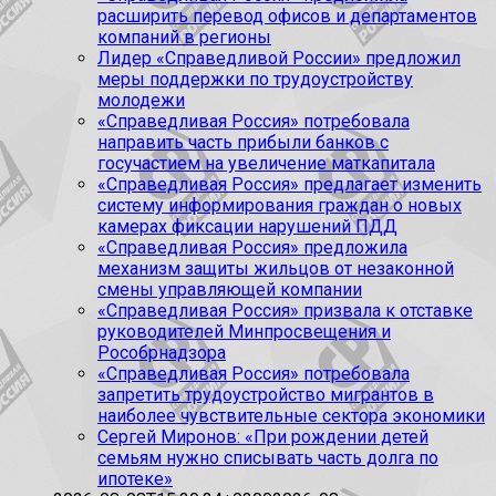
расширить перевод офисов и департаментов
компаний в регионы
Лидер «Справедливой России» предложил
меры поддержки по трудоустройству
молодежи
«Справедливая Россия» потребовала
направить часть прибыли банков с
госучастием на увеличение маткапитала
«Справедливая Россия» предлагает изменить
систему информирования граждан о новых
камерах фиксации нарушений ПДД
«Справедливая Россия» предложила
механизм защиты жильцов от незаконной
смены управляющей компании
«Справедливая Россия» призвала к отставке
руководителей Минпросвещения и
Рособрнадзора
«Справедливая Россия» потребовала
запретить трудоустройство мигрантов в
наиболее чувствительные сектора экономики
Сергей Миронов: «При рождении детей
семьям нужно списывать часть долга по
ипотеке»