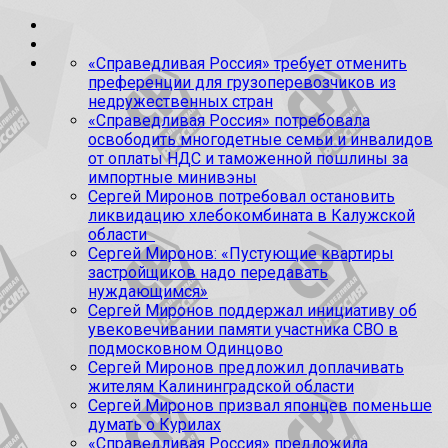
«Справедливая Россия» требует отменить
преференции для грузоперевозчиков из
недружественных стран
«Справедливая Россия» потребовала
освободить многодетные семьи и инвалидов
от оплаты НДС и таможенной пошлины за
импортные минивэны
Сергей Миронов потребовал остановить
ликвидацию хлебокомбината в Калужской
области
Сергей Миронов: «Пустующие квартиры
застройщиков надо передавать
нуждающимся»
Сергей Миронов поддержал инициативу об
увековечивании памяти участника СВО в
подмосковном Одинцово
Сергей Миронов предложил доплачивать
жителям Калининградской области
Сергей Миронов призвал японцев поменьше
думать о Курилах
«Справедливая Россия» предложила