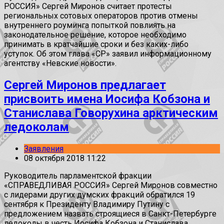
РОССИЯ» Сергей Миронов считает протесты
региональных сотовых операторов против отмены
внутреннего роуминга попыткой повлиять на
законодательное решение, которое необходимо
принимать в кратчайшие сроки и без каких-либо
уступок. Об этом глава «СР» заявил информационному
агентству «Невские новости».
Сергей Миронов предлагает
присвоить имена Иосифа Кобзона и
Станислава Говорухина арктическим
ледоколам
Заявления
08 октября 2018 11:22
Руководитель парламентской фракции
«СПРАВЕДЛИВАЯ РОССИЯ» Сергей Миронов совместно
с лидерами других думских фракций обратился 19
сентября к Президенту Владимиру Путину с
предложением назвать строящиеся в Санкт-Петербурге
ледоколы в честь Иосифа Кобзона и Станислава