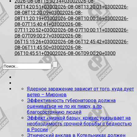
2026-08-08T15:30:34+0300
2026-08-
08T14:20:51+0300
2026-08-08T13:30:01+0300
2026-
08-08T12:20:09+0300
2026-08-
08T11:20:19+0300
2026-08-08T10:00:36+0300
2026-
08-07T15:40:41+0300
2026-08-
07T11:20:52+0300
2026-08-07T10:00:11+0300
2026-
08-07T09:00:27+0300
2026-08-
06T15:15:26+0300
2026-08-06T12:45:42+0300
2026-
08-06T11:45:50+0300
2026-08-
06T10:45:51+0300
2026-08-06T09:00:20+0300
Ядерное заражение зависит от того, куда дует
ветер – Миронов
Эффективность губернаторов должна
оцениваться не по их пиару, а по
благосостоянию людей
Эффект «низкой базы»: кризис указывает на
необходимость срочной борьбы с бедностью
в России
Этнический анклав в Котельниках должен