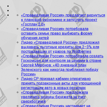
«Справедливая Россия» предлагает вернуться
к плановой экономике и запустить проект
«Госплан 2.0»
«Справедливая Россия» потребовала
оставить семье право выбирать форму
обучения детей
Лидер «Справедливой России» предложил
выдавать льготные кредиты под 2–3% для
пострадавших от ударов по Wildberries
«Справедливая Россия» потребовала создать
Госкомцен для контроля за ценами в стране
Сергей Миронов: «40-дневный план
Зеленского как никогда приблизил победу
России»
Лидер СР призвал кабмин оперативно
принять подзаконные акты для упрощенной
регистрации авто в новых регионах
«Справедливая Россия» предложила
увеличить доходы бюджета за счет
сверхбогачей
«Справедливая Россия» настаивает на