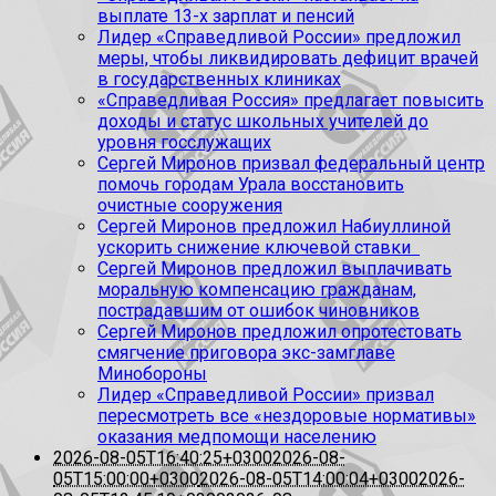
выплате 13-х зарплат и пенсий
Лидер «Справедливой России» предложил
меры, чтобы ликвидировать дефицит врачей
в государственных клиниках
«Справедливая Россия» предлагает повысить
доходы и статус школьных учителей до
уровня госслужащих
Сергей Миронов призвал федеральный центр
помочь городам Урала восстановить
очистные сооружения
Сергей Миронов предложил Набиуллиной
ускорить снижение ключевой ставки
Сергей Миронов предложил выплачивать
моральную компенсацию гражданам,
пострадавшим от ошибок чиновников
Сергей Миронов предложил опротестовать
смягчение приговора экс-замглаве
Минобороны
Лидер «Справедливой России» призвал
пересмотреть все «нездоровые нормативы»
оказания медпомощи населению
2026-08-05T16:40:25+0300
2026-08-
05T15:00:00+0300
2026-08-05T14:00:04+0300
2026-