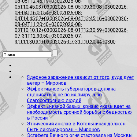
08-05T12:45:19+0300
2026-08-
05T10:45:03+0300
2026-08-05T09:30:08+0300
2026-
08-04T16:00:54+0300
2026-08-
04T14:45:07+0300
2026-08-04T13:45:16+0300
2026-
08-04T11:20:40+0300
2026-08-
03T10:10:12+0300
2026-08-01T12:30:59+0300
2026-
07-31T12:30:50+0300
2026-07-
31T11:30:31+0300
2026-07-31T10:20:44+0300
Ядерное заражение зависит от того, куда дует
ветер – Миронов
Эффективность губернаторов должна
оцениваться не по их пиару, а по
благосостоянию людей
Эффект «низкой базы»: кризис указывает на
необходимость срочной борьбы с бедностью
в России
Этнический анклав в Котельниках должен
быть ликвидирован – Миронов
Эстафета Вечного огня стартовала из Москвы