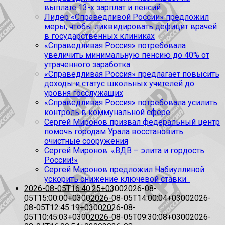
выплате 13-х зарплат и пенсий
Лидер «Справедливой России» предложил
меры, чтобы ликвидировать дефицит врачей
в государственных клиниках
«Справедливая Россия» потребовала
увеличить минимальную пенсию до 40% от
утраченного заработка
«Справедливая Россия» предлагает повысить
доходы и статус школьных учителей до
уровня госслужащих
«Справедливая Россия» потребовала усилить
контроль в коммунальной сфере
Сергей Миронов призвал федеральный центр
помочь городам Урала восстановить
очистные сооружения
Сергей Миронов: «ВДВ – элита и гордость
России!»
Сергей Миронов предложил Набиуллиной
ускорить снижение ключевой ставки
2026-08-05T16:40:25+0300
2026-08-
05T15:00:00+0300
2026-08-05T14:00:04+0300
2026-
08-05T12:45:19+0300
2026-08-
05T10:45:03+0300
2026-08-05T09:30:08+0300
2026-