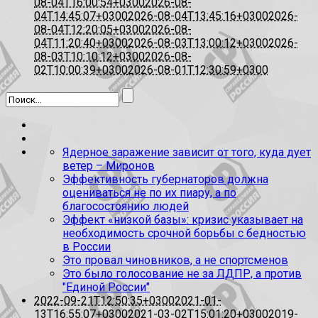
08-04T16:00:54+0300
2026-08-
04T14:45:07+0300
2026-08-04T13:45:16+0300
2026-
08-04T12:20:05+0300
2026-08-
04T11:20:40+0300
2026-08-03T13:00:12+0300
2026-
08-03T10:10:12+0300
2026-08-
02T10:00:39+0300
2026-08-01T12:30:59+0300
Ядерное заражение зависит от того, куда дует
ветер – Миронов
Эффективность губернаторов должна
оцениваться не по их пиару, а по
благосостоянию людей
Эффект «низкой базы»: кризис указывает на
необходимость срочной борьбы с бедностью
в России
Это провал чиновников, а не спортсменов
Это было голосование не за ЛДПР, а против
"Единой России"
2022-09-21T12:50:35+0300
2021-01-
13T16:55:07+0300
2021-03-02T15:01:20+0300
2019-