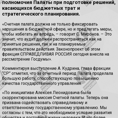
полномочия Палаты при подготовке решений,
касающихся бюджетных трат и
стратегического планирования.
«Счетная палата должна не только фиксировать
нарушения в бюджетной сфере, но и предлагать меры,
чтобы избегать их впредь, – говорит С. Миронов. – Это
значит, что аудит должен распространяться как на
принятые решения, так и на планируемые
правительством действия. Законопроект об этом
фракция СПРАВЕДЛИВАЯ РОССИЯ сегодня внесла на
рассмотрение Госдумы».
Комментируя выступление А. Кудрина, глава фракции
“СР” отметил, что за отчетный период Палата проделала
большую работу, способствующую повышению
качества государственного управления.
«По инициативе Алексея Леонидовича была
скорректирована миссия Счетной палаты. Теперь она
призвана содействовать справедливому и
ответственному государственному управлению. Мы
согласны с тем, что это необходимое условие развития
общества и достойной жизни человека. И это более