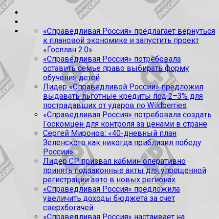
«Справедливая Россия» предлагает вернуться
к плановой экономике и запустить проект
«Госплан 2.0»
«Справедливая Россия» потребовала
оставить семье право выбирать форму
обучения детей
Лидер «Справедливой России» предложил
выдавать льготные кредиты под 2–3% для
пострадавших от ударов по Wildberries
«Справедливая Россия» потребовала создать
Госкомцен для контроля за ценами в стране
Сергей Миронов: «40-дневный план
Зеленского как никогда приблизил победу
России»
Лидер СР призвал кабмин оперативно
принять подзаконные акты для упрощенной
регистрации авто в новых регионах
«Справедливая Россия» предложила
увеличить доходы бюджета за счет
сверхбогачей
«Справедливая Россия» настаивает на