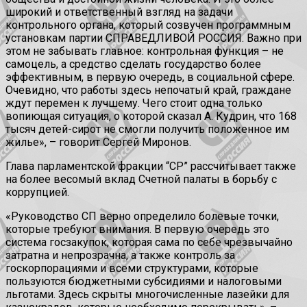
широкий и ответственный взгляд на задачи
контрольного органа, который созвучен программным
установкам партии СПРАВЕДЛИВОЙ РОССИЯ. Важно при
этом не забывать главное: контрольная функция – не
самоцель, а средство сделать государство более
эффективным, в первую очередь, в социальной сфере.
Очевидно, что работы здесь непочатый край, граждане
ждут перемен к лучшему. Чего стоит одна только
вопиющая ситуация, о которой сказал А. Кудрин, что 168
тысяч детей-сирот не смогли получить положенное им
жилье», – говорит Сергей Миронов.
Глава парламентской фракции “СР” рассчитывает также
на более весомый вклад Счетной палаты в борьбу с
коррупцией.
«Руководство СП верно определило болевые точки,
которые требуют внимания. В первую очередь это
система госзакупок, которая сама по себе чрезвычайно
затратна и непрозрачна, а также контроль за
госкорпорациями и всеми структурами, которые
пользуются бюджетными субсидиями и налоговыми
льготами. Здесь скрыты многочисленные лазейки для