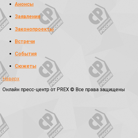
Анонсы
Заявления
Законопроекты
Встречи
События
Сюжеты
Наверх
Онлайн пресс-центр от PREX © Все права защищены