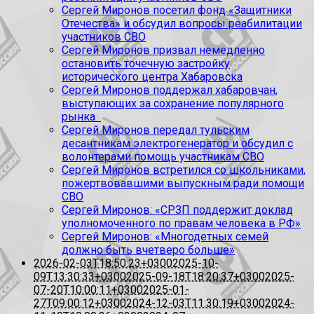
Сергей Миронов посетил фонд «Защитники
Отечества» и обсудил вопросы реабилитации
участников СВО
Сергей Миронов призвал немедленно
остановить точечную застройку
исторического центра Хабаровска
Сергей Миронов поддержал хабаровчан,
выступающих за сохранение популярного
рынка
Сергей Миронов передал тульским
десантникам электрогенератор и обсудил с
волонтерами помощь участникам СВО
Сергей Миронов встретился со школьниками,
пожертвовавшими выпускным ради помощи
СВО
Сергей Миронов: «СРЗП поддержит доклад
уполномоченного по правам человека в РФ»
Сергей Миронов: «Многодетных семей
должно быть вчетверо больше»
2026-02-03T18:50:23+0300
2025-10-
09T13:30:33+0300
2025-09-18T18:20:37+0300
2025-
07-20T10:00:11+0300
2025-01-
27T09:00:12+0300
2024-12-03T11:30:19+0300
2024-