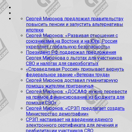
Сергей Миронов предложил правительству
повысить пенсии и запустить альтернативы
ипотеке
Сергей Миронов: «Развивая отношения с
союзниками на Востоке и на Юге, Россия
укрепляет глобальную безопасность»
Президент РФ поддержал предложения
Сергея Миронова о льготах для участников
СВО и налогах для сверхбогатых
«Справедливая Россия» призывает вернуть
федеральное звание «Ветеран труда»
Сергей Миронов доставил гуманитарную
помощь жителям приграничья
Сергей Миронов: «ДОСААФ нужно перевести
на прямое финансирование из бюджета для
помощи СВО»
Сергей Миронов: «СРЗП предлагает создать
Министерство демографии»
СРЗП настаивает на введении единого
электронного сертификата для лечения и
реабилитации участников СВО