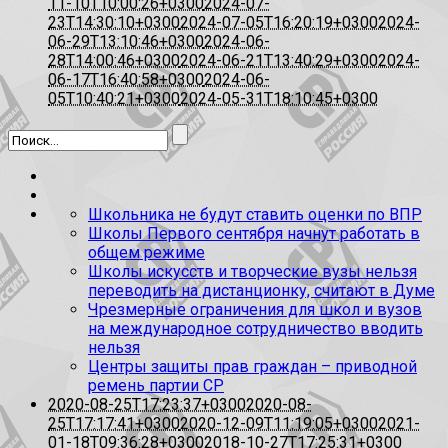
11-10T10:00:26+0300
2024-07-
23T14:30:10+0300
2024-07-05T16:20:19+0300
2024-
06-29T13:10:46+0300
2024-06-
28T14:00:46+0300
2024-06-21T13:40:29+0300
2024-
06-17T16:40:58+0300
2024-06-
05T10:40:21+0300
2024-05-31T18:10:45+0300
Школьника не будут ставить оценки по ВПР
Школы Первого сентября начнут работать в
общем режиме
Школы искусств и творческие вузы нельзя
переводить на дистанционку, считают в Думе
Чрезмерные ограничения для школ и вузов
на международное сотрудничество вводить
нельзя
Центры защиты прав граждан – приводной
ремень партии СР
2020-08-25T17:23:37+0300
2020-08-
25T17:17:41+0300
2020-12-09T11:19:05+0300
2021-
01-18T09:36:28+0300
2018-10-27T17:25:31+0300