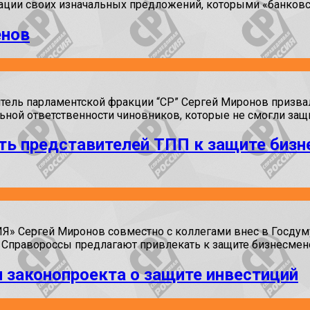
зации своих изначальных предложений, которыми «банковс
енов
ль парламентской фракции “СР” Сергей Миронов призвал
льной ответственности чиновников, которые не смогли защ
ть представителей ТПП к защите бизн
Сергей Миронов совместно с коллегами внес в Госдуму 
 Справороссы предлагают привлекать к защите бизнесмено
и законопроекта о защите инвестиций