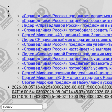
«Справедливая Россия» предлагает вернуться к
«Справедливая Россия» потребовала оставить
Лидер «Справедливой России» предложил выда
«Справедливая Россия» потребовала создать Г
Сергей Миронов: «40-дневный план Зеленского
Лидер СР призвал кабмин оперативно принять
«Справедливая Россия» предложила увеличить
«Справедливая Россия» настаивает на выплате 
Лидер «Справедливой России» предложил меры
«Справедливая Россия» потребовала увеличит
«Справедливая Россия» предлагает повысить 
«Справедливая Россия» потребовала усилить 
Сергей Миронов призвал федеральный центр п
Сергей Миронов: «ВДВ – элита и гордость Росс
Сергей Миронов предложил Набиуллиной уско
2026-08-05T16:40:25+0300
2026-08-05T15:00:00+0300
04T16:00:54+0300
2026-08-04T14:45:07+0300
2026-08-
03T10:10:12+0300
2026-08-02T10:00:39+0300
2026-08-