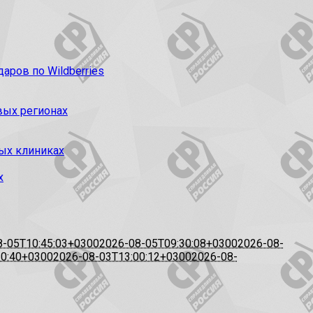
ров по Wildberries
вых регионах
ых клиниках
х
8-05T10:45:03+0300
2026-08-05T09:30:08+0300
2026-08-
20:40+0300
2026-08-03T13:00:12+0300
2026-08-