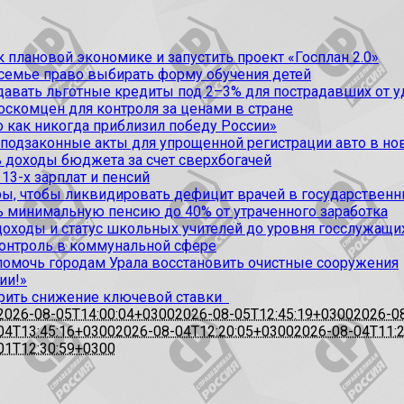
 плановой экономике и запустить проект «Госплан 2.0»
 семье право выбирать форму обучения детей
вать льготные кредиты под 2–3% для пострадавших от уда
оскомцен для контроля за ценами в стране
 как никогда приблизил победу России»
 подзаконные акты для упрощенной регистрации авто в но
 доходы бюджета за счет сверхбогачей
13-х зарплат и пенсий
, чтобы ликвидировать дефицит врачей в государственн
ь минимальную пенсию до 40% от утраченного заработка
доходы и статус школьных учителей до уровня госслужащи
контроль в коммунальной сфере
омочь городам Урала восстановить очистные сооружения
ии!»
рить снижение ключевой ставки
2026-08-05T14:00:04+0300
2026-08-05T12:45:19+0300
2026-0
04T13:45:16+0300
2026-08-04T12:20:05+0300
2026-08-04T11:
01T12:30:59+0300