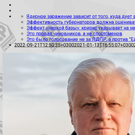
Ядерное заражение зависит от того, куда дует
Эффективность губернаторов должна оценивать
Эффект «низкой базы»: кризис указывает на н
Это провал чиновников, а не спортсменов
Это было голосование не за ЛДПР, а против "Е
2022-09-21T12:50:35+0300
2021-01-13T16:55:07+0300