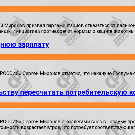
иронов призвал парламентариев отказаться от дальнейше
нш». Инициатива противоречит нормам о защите животных,
днюю зарплату
ССИЯ» Сергей Миронов отметил, что накануне Госдума от
ьству пересчитать потребительскую к
ОССИЯ» Сергей Миронов с коллегами внес в Госдуму про
тоимость возрастает втрое, что потребует соответствующе