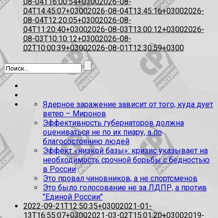
08-04T16:00:54+0300
2026-08-
04T14:45:07+0300
2026-08-04T13:45:16+0300
2026-
08-04T12:20:05+0300
2026-08-
04T11:20:40+0300
2026-08-03T13:00:12+0300
2026-
08-03T10:10:12+0300
2026-08-
02T10:00:39+0300
2026-08-01T12:30:59+0300
Ядерное заражение зависит от того, куда дует
ветер – Миронов
Эффективность губернаторов должна
оцениваться не по их пиару, а по
благосостоянию людей
Эффект «низкой базы»: кризис указывает на
необходимость срочной борьбы с бедностью
в России
Это провал чиновников, а не спортсменов
Это было голосование не за ЛДПР, а против
"Единой России"
2022-09-21T12:50:35+0300
2021-01-
13T16:55:07+0300
2021-03-02T15:01:20+0300
2019-