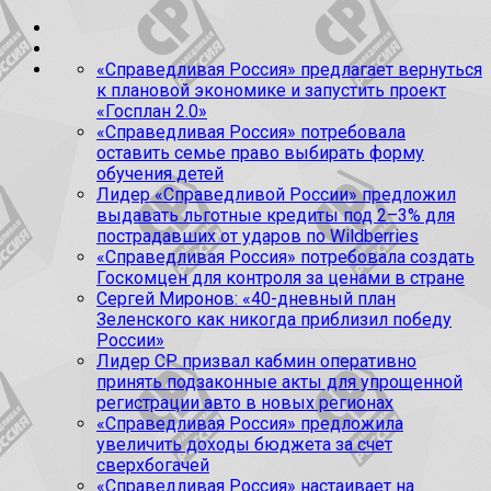
«Справедливая Россия» предлагает вернуться
к плановой экономике и запустить проект
«Госплан 2.0»
«Справедливая Россия» потребовала
оставить семье право выбирать форму
обучения детей
Лидер «Справедливой России» предложил
выдавать льготные кредиты под 2–3% для
пострадавших от ударов по Wildberries
«Справедливая Россия» потребовала создать
Госкомцен для контроля за ценами в стране
Сергей Миронов: «40-дневный план
Зеленского как никогда приблизил победу
России»
Лидер СР призвал кабмин оперативно
принять подзаконные акты для упрощенной
регистрации авто в новых регионах
«Справедливая Россия» предложила
увеличить доходы бюджета за счет
сверхбогачей
«Справедливая Россия» настаивает на