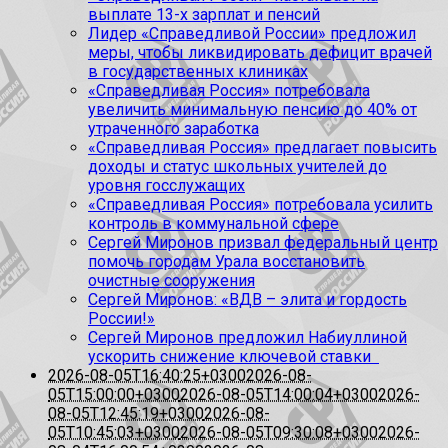
выплате 13-х зарплат и пенсий
Лидер «Справедливой России» предложил
меры, чтобы ликвидировать дефицит врачей
в государственных клиниках
«Справедливая Россия» потребовала
увеличить минимальную пенсию до 40% от
утраченного заработка
«Справедливая Россия» предлагает повысить
доходы и статус школьных учителей до
уровня госслужащих
«Справедливая Россия» потребовала усилить
контроль в коммунальной сфере
Сергей Миронов призвал федеральный центр
помочь городам Урала восстановить
очистные сооружения
Сергей Миронов: «ВДВ – элита и гордость
России!»
Сергей Миронов предложил Набиуллиной
ускорить снижение ключевой ставки
2026-08-05T16:40:25+0300
2026-08-
05T15:00:00+0300
2026-08-05T14:00:04+0300
2026-
08-05T12:45:19+0300
2026-08-
05T10:45:03+0300
2026-08-05T09:30:08+0300
2026-