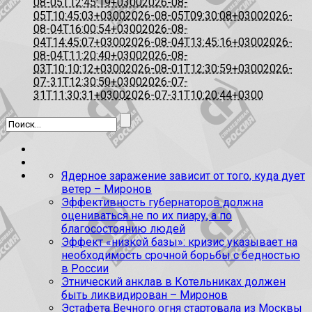
08-05T12:45:19+0300
2026-08-
05T10:45:03+0300
2026-08-05T09:30:08+0300
2026-
08-04T16:00:54+0300
2026-08-
04T14:45:07+0300
2026-08-04T13:45:16+0300
2026-
08-04T11:20:40+0300
2026-08-
03T10:10:12+0300
2026-08-01T12:30:59+0300
2026-
07-31T12:30:50+0300
2026-07-
31T11:30:31+0300
2026-07-31T10:20:44+0300
Ядерное заражение зависит от того, куда дует
ветер – Миронов
Эффективность губернаторов должна
оцениваться не по их пиару, а по
благосостоянию людей
Эффект «низкой базы»: кризис указывает на
необходимость срочной борьбы с бедностью
в России
Этнический анклав в Котельниках должен
быть ликвидирован – Миронов
Эстафета Вечного огня стартовала из Москвы