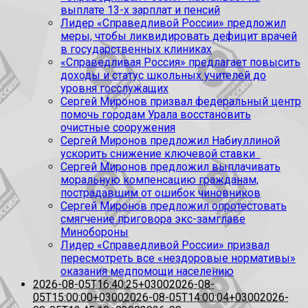
выплате 13-х зарплат и пенсий
Лидер «Справедливой России» предложил
меры, чтобы ликвидировать дефицит врачей
в государственных клиниках
«Справедливая Россия» предлагает повысить
доходы и статус школьных учителей до
уровня госслужащих
Сергей Миронов призвал федеральный центр
помочь городам Урала восстановить
очистные сооружения
Сергей Миронов предложил Набиуллиной
ускорить снижение ключевой ставки
Сергей Миронов предложил выплачивать
моральную компенсацию гражданам,
пострадавшим от ошибок чиновников
Сергей Миронов предложил опротестовать
смягчение приговора экс-замглаве
Минобороны
Лидер «Справедливой России» призвал
пересмотреть все «нездоровые нормативы»
оказания медпомощи населению
2026-08-05T16:40:25+0300
2026-08-
05T15:00:00+0300
2026-08-05T14:00:04+0300
2026-