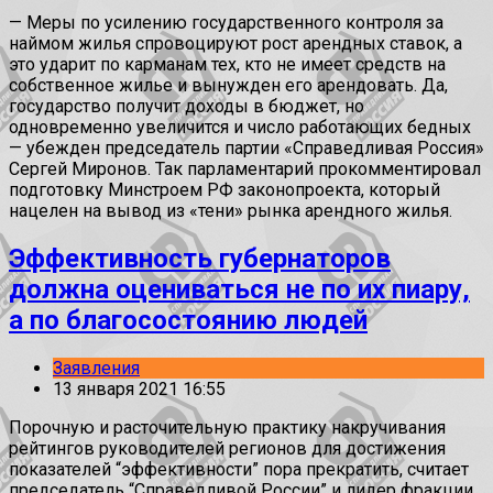
— Меры по усилению государственного контроля за
наймом жилья спровоцируют рост арендных ставок, а
это ударит по карманам тех, кто не имеет средств на
собственное жилье и вынужден его арендовать. Да,
государство получит доходы в бюджет, но
одновременно увеличится и число работающих бедных
— убежден председатель партии «Справедливая Россия»
Сергей Миронов. Так парламентарий прокомментировал
подготовку Минстроем РФ законопроекта, который
нацелен на вывод из «тени» рынка арендного жилья.
Эффективность губернаторов
должна оцениваться не по их пиару,
а по благосостоянию людей
Заявления
13 января 2021 16:55
Порочную и расточительную практику накручивания
рейтингов руководителей регионов для достижения
показателей “эффективности” пора прекратить, считает
председатель “Справедливой России” и лидер фракции