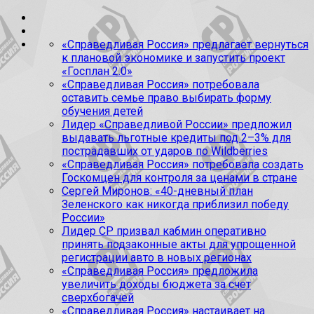
«Справедливая Россия» предлагает вернуться
к плановой экономике и запустить проект
«Госплан 2.0»
«Справедливая Россия» потребовала
оставить семье право выбирать форму
обучения детей
Лидер «Справедливой России» предложил
выдавать льготные кредиты под 2–3% для
пострадавших от ударов по Wildberries
«Справедливая Россия» потребовала создать
Госкомцен для контроля за ценами в стране
Сергей Миронов: «40-дневный план
Зеленского как никогда приблизил победу
России»
Лидер СР призвал кабмин оперативно
принять подзаконные акты для упрощенной
регистрации авто в новых регионах
«Справедливая Россия» предложила
увеличить доходы бюджета за счет
сверхбогачей
«Справедливая Россия» настаивает на