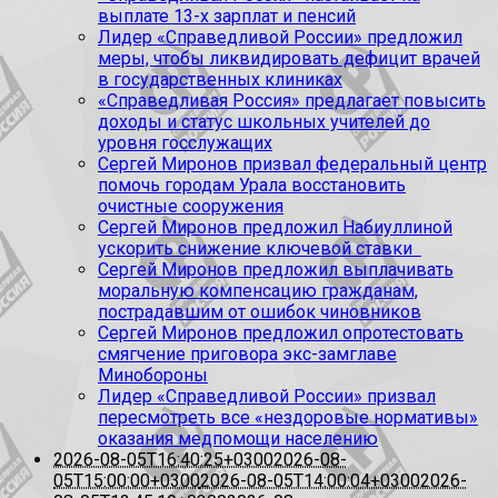
выплате 13-х зарплат и пенсий
Лидер «Справедливой России» предложил
меры, чтобы ликвидировать дефицит врачей
в государственных клиниках
«Справедливая Россия» предлагает повысить
доходы и статус школьных учителей до
уровня госслужащих
Сергей Миронов призвал федеральный центр
помочь городам Урала восстановить
очистные сооружения
Сергей Миронов предложил Набиуллиной
ускорить снижение ключевой ставки
Сергей Миронов предложил выплачивать
моральную компенсацию гражданам,
пострадавшим от ошибок чиновников
Сергей Миронов предложил опротестовать
смягчение приговора экс-замглаве
Минобороны
Лидер «Справедливой России» призвал
пересмотреть все «нездоровые нормативы»
оказания медпомощи населению
2026-08-05T16:40:25+0300
2026-08-
05T15:00:00+0300
2026-08-05T14:00:04+0300
2026-