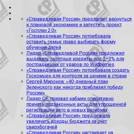
«Справедливая Россия» предлагает вернуться
к плановой экономике и запустить проект
«Госплан 2.0»
«Справедливая Россия» потребовала
оставить семье право выбирать форму
обучения детей
Лидер «Справедливой России» предложил
выдавать льготные кредиты под 2–3% для
пострадавших от ударов по Wildberries
«Справедливая Россия» потребовала создать
Госкомцен для контроля за ценами в стране
Сергей Миронов: «40-дневный план
Зеленского как никогда приблизил победу
России»
Лидер СР призвал кабмин оперативно
принять подзаконные акты для упрощенной
регистрации авто в новых регионах
«Справедливая Россия» предложила
увеличить доходы бюджета за счет
сверхбогачей
«Справедливая Россия» настаивает на