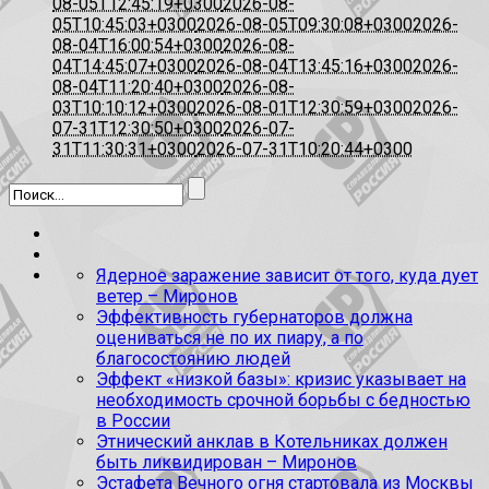
08-05T12:45:19+0300
2026-08-
05T10:45:03+0300
2026-08-05T09:30:08+0300
2026-
08-04T16:00:54+0300
2026-08-
04T14:45:07+0300
2026-08-04T13:45:16+0300
2026-
08-04T11:20:40+0300
2026-08-
03T10:10:12+0300
2026-08-01T12:30:59+0300
2026-
07-31T12:30:50+0300
2026-07-
31T11:30:31+0300
2026-07-31T10:20:44+0300
Ядерное заражение зависит от того, куда дует
ветер – Миронов
Эффективность губернаторов должна
оцениваться не по их пиару, а по
благосостоянию людей
Эффект «низкой базы»: кризис указывает на
необходимость срочной борьбы с бедностью
в России
Этнический анклав в Котельниках должен
быть ликвидирован – Миронов
Эстафета Вечного огня стартовала из Москвы