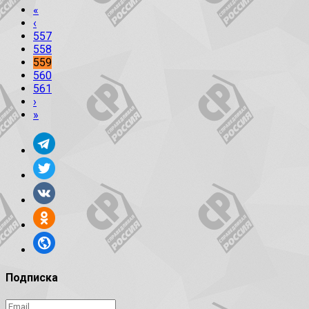
«
‹
557
558
559
560
561
›
»
Подписка