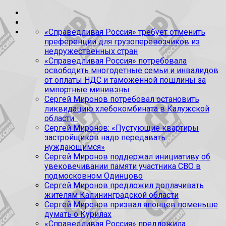
«Справедливая Россия» требует отменить
преференции для грузоперевозчиков из
недружественных стран
«Справедливая Россия» потребовала
освободить многодетные семьи и инвалидов
от оплаты НДС и таможенной пошлины за
импортные минивэны
Сергей Миронов потребовал остановить
ликвидацию хлебокомбината в Калужской
области
Сергей Миронов: «Пустующие квартиры
застройщиков надо передавать
нуждающимся»
Сергей Миронов поддержал инициативу об
увековечивании памяти участника СВО в
подмосковном Одинцово
Сергей Миронов предложил доплачивать
жителям Калининградской области
Сергей Миронов призвал японцев поменьше
думать о Курилах
«Справедливая Россия» предложила