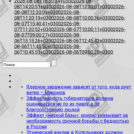
2026-08-08T15:30:34+0300
2026-08-
08T14:20:51+0300
2026-08-08T13:30:01+0300
2026-
08-08T12:20:09+0300
2026-08-
08T11:20:19+0300
2026-08-08T10:00:36+0300
2026-
08-07T15:40:41+0300
2026-08-
07T11:20:52+0300
2026-08-07T10:00:11+0300
2026-
08-07T09:00:27+0300
2026-08-
06T15:15:26+0300
2026-08-06T12:45:42+0300
2026-
08-06T11:45:50+0300
2026-08-
06T10:45:51+0300
2026-08-06T09:00:20+0300
Ядерное заражение зависит от того, куда дует
ветер – Миронов
Эффективность губернаторов должна
оцениваться не по их пиару, а по
благосостоянию людей
Эффект «низкой базы»: кризис указывает на
необходимость срочной борьбы с бедностью
в России
Этнический анклав в Котельниках должен