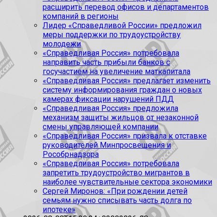
расширить перевод офисов и департаментов
компаний в регионы
Лидер «Справедливой России» предложил
меры поддержки по трудоустройству
молодежи
«Справедливая Россия» потребовала
направить часть прибыли банков с
госучастием на увеличение маткапитала
«Справедливая Россия» предлагает изменить
систему информирования граждан о новых
камерах фиксации нарушений ПДД
«Справедливая Россия» предложила
механизм защиты жильцов от незаконной
смены управляющей компании
«Справедливая Россия» призвала к отставке
руководителей Минпросвещения и
Рособрнадзора
«Справедливая Россия» потребовала
запретить трудоустройство мигрантов в
наиболее чувствительные сектора экономики
Сергей Миронов: «При рождении детей
семьям нужно списывать часть долга по
ипотеке»