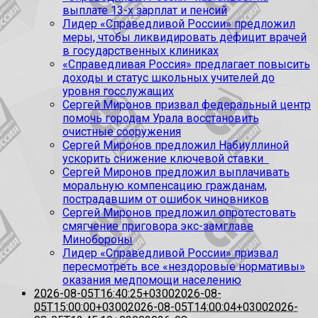
выплате 13-х зарплат и пенсий
Лидер «Справедливой России» предложил
меры, чтобы ликвидировать дефицит врачей
в государственных клиниках
«Справедливая Россия» предлагает повысить
доходы и статус школьных учителей до
уровня госслужащих
Сергей Миронов призвал федеральный центр
помочь городам Урала восстановить
очистные сооружения
Сергей Миронов предложил Набиуллиной
ускорить снижение ключевой ставки
Сергей Миронов предложил выплачивать
моральную компенсацию гражданам,
пострадавшим от ошибок чиновников
Сергей Миронов предложил опротестовать
смягчение приговора экс-замглаве
Минобороны
Лидер «Справедливой России» призвал
пересмотреть все «нездоровые нормативы»
оказания медпомощи населению
2026-08-05T16:40:25+0300
2026-08-
05T15:00:00+0300
2026-08-05T14:00:04+0300
2026-