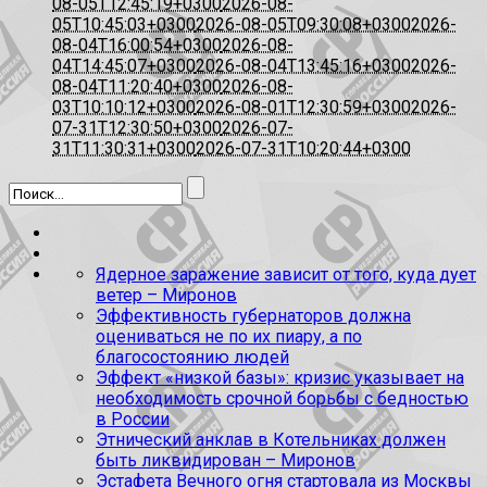
08-05T12:45:19+0300
2026-08-
05T10:45:03+0300
2026-08-05T09:30:08+0300
2026-
08-04T16:00:54+0300
2026-08-
04T14:45:07+0300
2026-08-04T13:45:16+0300
2026-
08-04T11:20:40+0300
2026-08-
03T10:10:12+0300
2026-08-01T12:30:59+0300
2026-
07-31T12:30:50+0300
2026-07-
31T11:30:31+0300
2026-07-31T10:20:44+0300
Ядерное заражение зависит от того, куда дует
ветер – Миронов
Эффективность губернаторов должна
оцениваться не по их пиару, а по
благосостоянию людей
Эффект «низкой базы»: кризис указывает на
необходимость срочной борьбы с бедностью
в России
Этнический анклав в Котельниках должен
быть ликвидирован – Миронов
Эстафета Вечного огня стартовала из Москвы