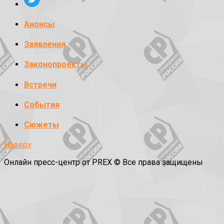
Анонсы
Заявления
Законопроекты
Встречи
События
Сюжеты
Наверх
Онлайн пресс-центр от PREX © Все права защищены