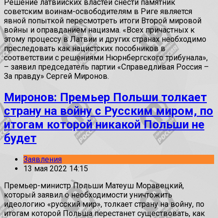
Решение латвийских властей снести памятник
советским воинам-освободителям в Риге является
явной попыткой пересмотреть итоги Второй мировой
войны и оправданием нацизма. «Всех причастных к
этому процессу в Латвии и других странах необходимо
преследовать как нацистских пособников в
соответствии с решениями Нюрнбергского трибунала»,
– заявил председатель партии «Справедливая Россия –
За правду» Сергей Миронов.
Миронов: Премьер Польши толкает
страну на войну с Русским миром, по
итогам которой никакой Польши не
будет
Заявления
13 мая 2022 14:15
Премьер-министр Польши Матеуш Моравецкий,
который заявил о необходимости уничтожить
идеологию «русский мир», толкает страну на войну, по
итогам которой Польша перестанет существовать, как