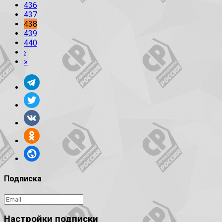
436
437
438
439
440
›
»
Подписка
Настройки подписки