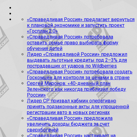
«Справедливая Россия» предлагает вернуться
к плановой экономике и запустить проект
«Госплан 2.0»
«Справедливая Россия» потребовала
оставить семье право выбирать форму
обучения детей
Лидер «Справедливой России» предложил
выдавать льготные кредиты под 2–3% для
пострадавших от ударов по Wildberries
«Справедливая Россия» потребовала создать
Госкомцен для контроля за ценами в стране
Сергей Миронов: «40-дневный план
Зеленского как никогда приблизил победу
России»
Лидер СР призвал кабмин оперативно
принять подзаконные акты для упрощенной
регистрации авто в новых регионах
«Справедливая Россия» предложила
увеличить доходы бюджета за счет
сверхбогачей
«Справедливая Россия» настаивает на