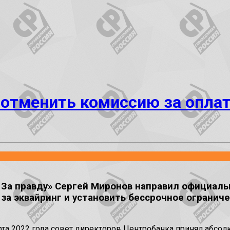
отменить комиссию за оплат
 За правду» Сергей Миронов направил официаль
а эквайринг и установить бессрочное ограниче
арта 2022 года совет директоров Центробанка принял абс