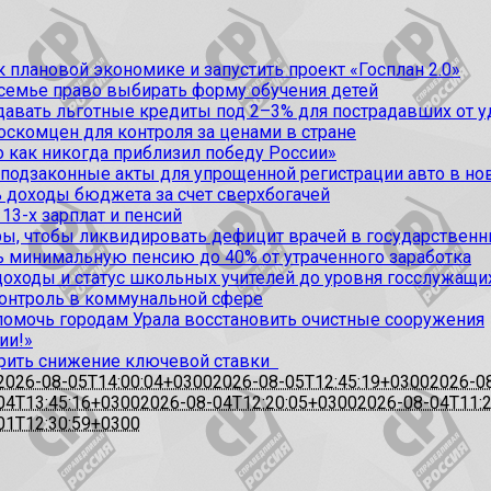
 плановой экономике и запустить проект «Госплан 2.0»
 семье право выбирать форму обучения детей
вать льготные кредиты под 2–3% для пострадавших от уда
оскомцен для контроля за ценами в стране
 как никогда приблизил победу России»
 подзаконные акты для упрощенной регистрации авто в но
 доходы бюджета за счет сверхбогачей
13-х зарплат и пенсий
, чтобы ликвидировать дефицит врачей в государственн
ь минимальную пенсию до 40% от утраченного заработка
доходы и статус школьных учителей до уровня госслужащи
контроль в коммунальной сфере
омочь городам Урала восстановить очистные сооружения
ии!»
рить снижение ключевой ставки
2026-08-05T14:00:04+0300
2026-08-05T12:45:19+0300
2026-0
04T13:45:16+0300
2026-08-04T12:20:05+0300
2026-08-04T11:
01T12:30:59+0300