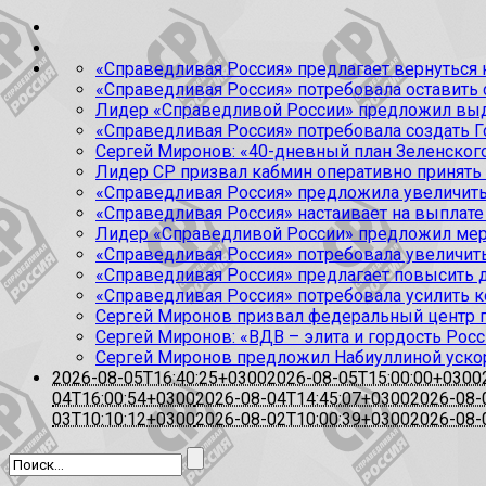
«Справедливая Россия» предлагает вернуться к
«Справедливая Россия» потребовала оставить
Лидер «Справедливой России» предложил выда
«Справедливая Россия» потребовала создать Г
Сергей Миронов: «40-дневный план Зеленского
Лидер СР призвал кабмин оперативно принять
«Справедливая Россия» предложила увеличить
«Справедливая Россия» настаивает на выплате 
Лидер «Справедливой России» предложил меры
«Справедливая Россия» потребовала увеличит
«Справедливая Россия» предлагает повысить 
«Справедливая Россия» потребовала усилить 
Сергей Миронов призвал федеральный центр п
Сергей Миронов: «ВДВ – элита и гордость Росс
Сергей Миронов предложил Набиуллиной уско
2026-08-05T16:40:25+0300
2026-08-05T15:00:00+0300
04T16:00:54+0300
2026-08-04T14:45:07+0300
2026-08-
03T10:10:12+0300
2026-08-02T10:00:39+0300
2026-08-