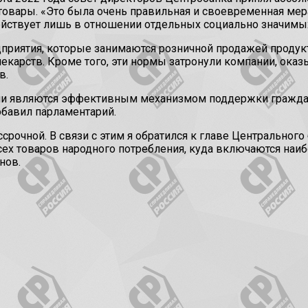
вары. «Это была очень правильная и своевременная мера.
действует лишь в отношении отдельных социально значимых
приятия, которые занимаются розничной продажей продукт
лекарств. Кроме того, эти нормы затронули компании, ока
в.
ии являются эффективным механизмом поддержки граждан
бавил парламентарий.
ссрочной. В связи с этим я обратился к главе Центрально
сех товаров народного потребления, куда включаются на
нов.