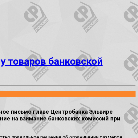
у товаров банковской
ное письмо главе Центробанка Эльвире
ние на взимание банковских комиссий при
олютно правильное решение об ограничении размеров