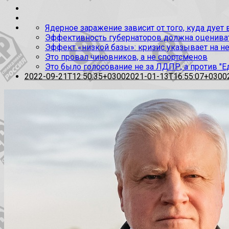
Ядерное заражение зависит от того, куда дует
Эффективность губернаторов должна оценивать
Эффект «низкой базы»: кризис указывает на н
Это провал чиновников, а не спортсменов
Это было голосование не за ЛДПР, а против "Е
2022-09-21T12:50:35+0300
2021-01-13T16:55:07+0300