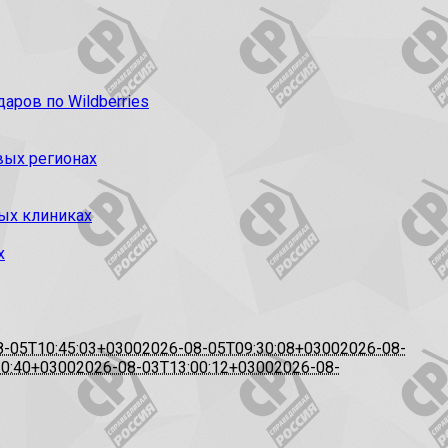
ров по Wildberries
вых регионах
ых клиниках
х
8-05T10:45:03+0300
2026-08-05T09:30:08+0300
2026-08-
20:40+0300
2026-08-03T13:00:12+0300
2026-08-