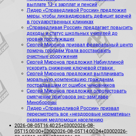
выплате 13-х зарплат и пенсий
Лидер «Справедливой России» предложил
меры, чтобы ликвидировать дефицит врачей
в государственных клиниках
«Справедливая Россия» предлагает повысить
доходы и статус школьных учителей до
уровня госслужащих
Сергей Миронов призвал федеральный центр
помочь городам Урала восстановить
очистные сооружения
Сергей Миронов предложил Набиуллиной
ускорить снижение ключевой ставки
Сергей Миронов предложил выплачивать
моральную компенсацию гражданам,
пострадавшим от ошибок чиновников
Сергей Миронов предложил опротестовать
смягчение приговора экс-замглаве
Минобороны
Лидер «Справедливой России» призвал
пересмотреть все «нездоровые нормативы»
оказания медпомощи населению
2026-08-05T16:40:25+0300
2026-08-
05T15:00:00+0300
2026-08-05T14:00:04+0300
2026-