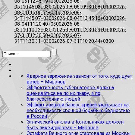
08-05T12:45:19+0300
2026-08-
05T10:45:03+0300
2026-08-05T09:30:08+0300
2026-
08-04T16:00:54+0300
2026-08-
04T14:45:07+0300
2026-08-04T13:45:16+0300
2026-
08-04T11:20:40+0300
2026-08-
03T10:10:12+0300
2026-08-01T12:30:59+0300
2026-
07-31T12:30:50+0300
2026-07-
31T11:30:31+0300
2026-07-31T10:20:44+0300
Ядерное заражение зависит от того, куда дует
ветер – Миронов
Эффективность губернаторов должна
оцениваться не по их пиару, а по
благосостоянию людей
Эффект «низкой базы»: кризис указывает на
необходимость срочной борьбы с бедностью
в России
Этнический анклав в Котельниках должен
быть ликвидирован – Миронов
Эстафета Вечного огня стартовала из Москвы