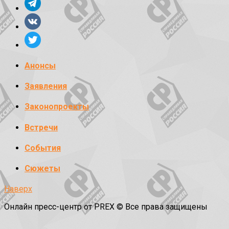
Анонсы
Заявления
Законопроекты
Встречи
События
Сюжеты
Наверх
Онлайн пресс-центр от PREX © Все права защищены