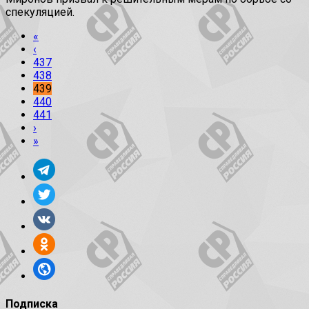
спекуляцией.
«
‹
437
438
439
440
441
›
»
Подписка