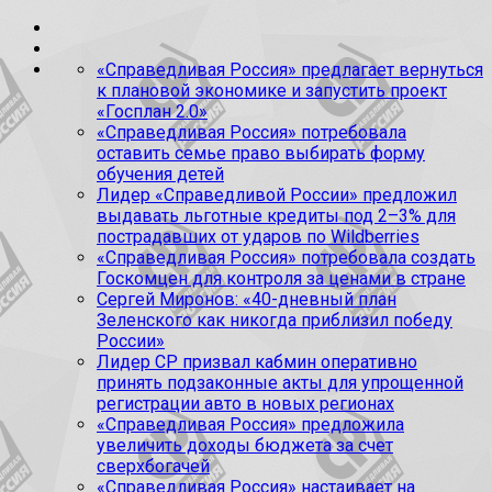
«Справедливая Россия» предлагает вернуться
к плановой экономике и запустить проект
«Госплан 2.0»
«Справедливая Россия» потребовала
оставить семье право выбирать форму
обучения детей
Лидер «Справедливой России» предложил
выдавать льготные кредиты под 2–3% для
пострадавших от ударов по Wildberries
«Справедливая Россия» потребовала создать
Госкомцен для контроля за ценами в стране
Сергей Миронов: «40-дневный план
Зеленского как никогда приблизил победу
России»
Лидер СР призвал кабмин оперативно
принять подзаконные акты для упрощенной
регистрации авто в новых регионах
«Справедливая Россия» предложила
увеличить доходы бюджета за счет
сверхбогачей
«Справедливая Россия» настаивает на