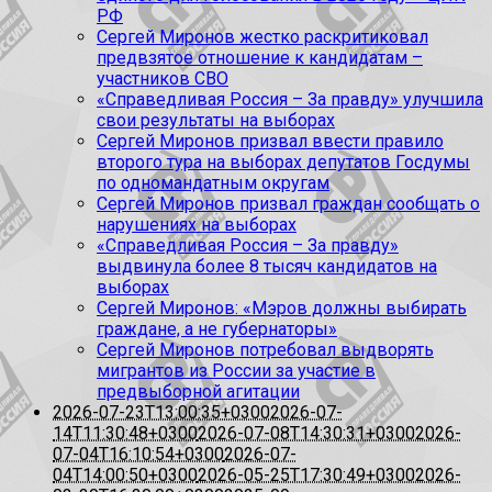
РФ
Сергей Миронов жестко раскритиковал
предвзятое отношение к кандидатам –
участников СВО
«Справедливая Россия – За правду» улучшила
свои результаты на выборах
Сергей Миронов призвал ввести правило
второго тура на выборах депутатов Госдумы
по одномандатным округам
Сергей Миронов призвал граждан сообщать о
нарушениях на выборах
«Справедливая Россия – За правду»
выдвинула более 8 тысяч кандидатов на
выборах
Сергей Миронов: «Мэров должны выбирать
граждане, а не губернаторы»
Сергей Миронов потребовал выдворять
мигрантов из России за участие в
предвыборной агитации
2026-07-23T13:00:35+0300
2026-07-
14T11:30:48+0300
2026-07-08T14:30:31+0300
2026-
07-04T16:10:54+0300
2026-07-
04T14:00:50+0300
2026-05-25T17:30:49+0300
2026-