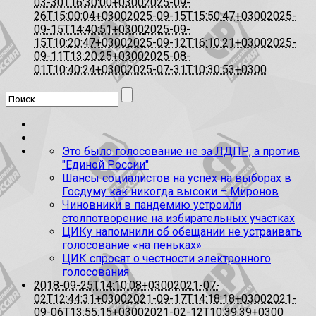
03-30T16:30:00+0300
2025-09-
26T15:00:04+0300
2025-09-15T15:50:47+0300
2025-
09-15T14:40:51+0300
2025-09-
15T10:20:47+0300
2025-09-12T16:10:21+0300
2025-
09-11T13:20:25+0300
2025-08-
01T10:40:24+0300
2025-07-31T10:30:53+0300
Это было голосование не за ЛДПР, а против
"Единой России"
Шансы социалистов на успех на выборах в
Госдуму как никогда высоки – Миронов
Чиновники в пандемию устроили
столпотворение на избирательных участках
ЦИКу напомнили об обещании не устраивать
голосование «на пеньках»
ЦИК спросят о честности электронного
голосования
2018-09-25T14:10:08+0300
2021-07-
02T12:44:31+0300
2021-09-17T14:18:18+0300
2021-
09-06T13:55:15+0300
2021-02-12T10:39:39+0300