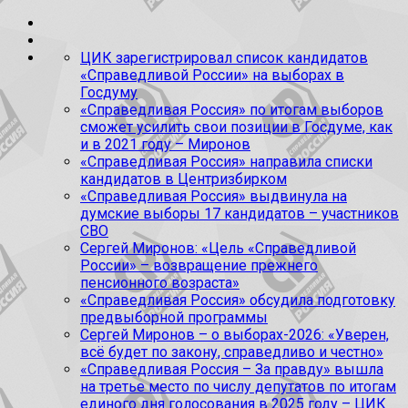
ЦИК зарегистрировал список кандидатов
«Справедливой России» на выборах в
Госдуму
«Справедливая Россия» по итогам выборов
сможет усилить свои позиции в Госдуме, как
и в 2021 году – Миронов
«Справедливая Россия» направила списки
кандидатов в Центризбирком
«Справедливая Россия» выдвинула на
думские выборы 17 кандидатов – участников
СВО
Сергей Миронов: «Цель «Справедливой
России» – возвращение прежнего
пенсионного возраста»
«Справедливая Россия» обсудила подготовку
предвыборной программы
Сергей Миронов – о выборах-2026: «Уверен,
всё будет по закону, справедливо и честно»
«Справедливая Россия – За правду» вышла
на третье место по числу депутатов по итогам
единого дня голосования в 2025 году – ЦИК