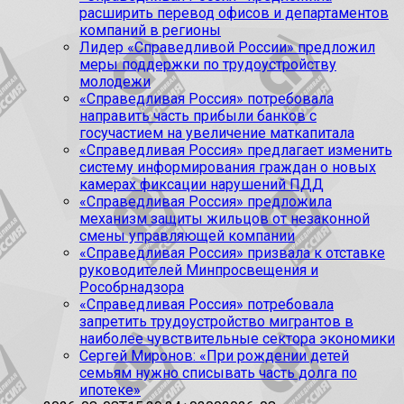
расширить перевод офисов и департаментов
компаний в регионы
Лидер «Справедливой России» предложил
меры поддержки по трудоустройству
молодежи
«Справедливая Россия» потребовала
направить часть прибыли банков с
госучастием на увеличение маткапитала
«Справедливая Россия» предлагает изменить
систему информирования граждан о новых
камерах фиксации нарушений ПДД
«Справедливая Россия» предложила
механизм защиты жильцов от незаконной
смены управляющей компании
«Справедливая Россия» призвала к отставке
руководителей Минпросвещения и
Рособрнадзора
«Справедливая Россия» потребовала
запретить трудоустройство мигрантов в
наиболее чувствительные сектора экономики
Сергей Миронов: «При рождении детей
семьям нужно списывать часть долга по
ипотеке»