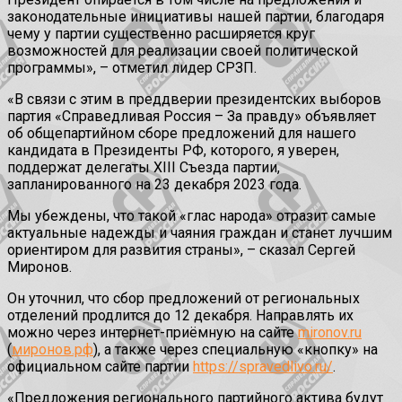
законодательные инициативы нашей партии, благодаря
чему у партии существенно расширяется круг
возможностей для реализации своей политической
программы», – отметил лидер СРЗП.
«В связи с этим в преддверии президентских выборов
партия «Справедливая Россия – За правду» объявляет
об общепартийном сборе предложений для нашего
кандидата в Президенты РФ, которого, я уверен,
поддержат делегаты XIII Съезда партии,
запланированного на 23 декабря 2023 года.
Мы убеждены, что такой «глас народа» отразит самые
актуальные надежды и чаяния граждан и станет лучшим
ориентиром для развития страны», – сказал Сергей
Миронов.
Он уточнил, что сбор предложений от региональных
отделений продлится до 12 декабря. Направлять их
можно через интернет-приёмную на сайте
mironov.ru
(
миронов.рф
), а также через специальную «кнопку» на
официальном сайте партии
https://spravedlivo.ru/
.
«Предложения регионального партийного актива будут