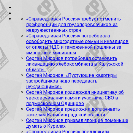
«Справедливая Россия» требует отменить
преференции для грузоперевозчиков из
недружественных стран
«Справедливая Россия» потребовала
освободить многодетные семьи и инвалидов
от оплаты НДС и таможенной пошлины за
импортные минивэны
Сергей Миронов потребовал остановить
ликвидацию хлебокомбината в Калужской
области
Сергей Миронов: «Пустующие квартиры
застройщиков надо передавать
нуждающимся»
Сергей Миронов поддержал инициативу об
увековечивании памяти участника СВО в
подмосковном Одинцово
Сергей Миронов предложил доплачивать
жителям Калининградской области
Сергей Миронов призвал японцев поменьше
думать о Курилах
«Справедливая Россия» предложила