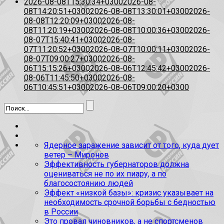
2026-08-08T15:30:34+0300
2026-08-
08T14:20:51+0300
2026-08-08T13:30:01+0300
2026-
08-08T12:20:09+0300
2026-08-
08T11:20:19+0300
2026-08-08T10:00:36+0300
2026-
08-07T15:40:41+0300
2026-08-
07T11:20:52+0300
2026-08-07T10:00:11+0300
2026-
08-07T09:00:27+0300
2026-08-
06T15:15:26+0300
2026-08-06T12:45:42+0300
2026-
08-06T11:45:50+0300
2026-08-
06T10:45:51+0300
2026-08-06T09:00:20+0300
Ядерное заражение зависит от того, куда дует
ветер – Миронов
Эффективность губернаторов должна
оцениваться не по их пиару, а по
благосостоянию людей
Эффект «низкой базы»: кризис указывает на
необходимость срочной борьбы с бедностью
в России
Это провал чиновников, а не спортсменов