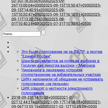
03-30T16:30:00+0300
2025-09-
26T15:00:04+0300
2025-09-15T15:50:47+0300
2025-
09-15T14:40:51+0300
2025-09-
15T10:20:47+0300
2025-09-12T16:10:21+0300
2025-
09-11T13:20:25+0300
2025-08-
01T10:40:24+0300
2025-07-31T10:30:53+0300
Это было голосование не за ЛДПР, а против
"Единой России"
Шансы социалистов на успех на выборах в
Госдуму как никогда высоки – Миронов
Чиновники в пандемию устроили
столпотворение на избирательных участках
ЦИКу напомнили об обещании не устраивать
голосование «на пеньках»
ЦИК спросят о честности электронного
голосования
2018-09-25T14:10:08+0300
2021-07-
02T12:44:31+0300
2021-09-17T14:18:18+0300
2021-
09-06T13:55:15+0300
2021-02-12T10:39:39+0300