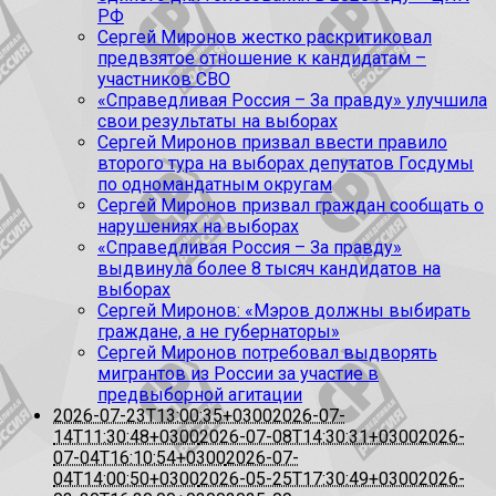
РФ
Сергей Миронов жестко раскритиковал
предвзятое отношение к кандидатам –
участников СВО
«Справедливая Россия – За правду» улучшила
свои результаты на выборах
Сергей Миронов призвал ввести правило
второго тура на выборах депутатов Госдумы
по одномандатным округам
Сергей Миронов призвал граждан сообщать о
нарушениях на выборах
«Справедливая Россия – За правду»
выдвинула более 8 тысяч кандидатов на
выборах
Сергей Миронов: «Мэров должны выбирать
граждане, а не губернаторы»
Сергей Миронов потребовал выдворять
мигрантов из России за участие в
предвыборной агитации
2026-07-23T13:00:35+0300
2026-07-
14T11:30:48+0300
2026-07-08T14:30:31+0300
2026-
07-04T16:10:54+0300
2026-07-
04T14:00:50+0300
2026-05-25T17:30:49+0300
2026-