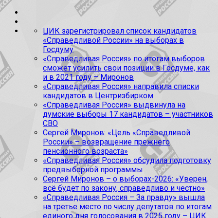
ЦИК зарегистрировал список кандидатов
«Справедливой России» на выборах в
Госдуму
«Справедливая Россия» по итогам выборов
сможет усилить свои позиции в Госдуме, как
и в 2021 году – Миронов
«Справедливая Россия» направила списки
кандидатов в Центризбирком
«Справедливая Россия» выдвинула на
думские выборы 17 кандидатов – участников
СВО
Сергей Миронов: «Цель «Справедливой
России» – возвращение прежнего
пенсионного возраста»
«Справедливая Россия» обсудила подготовку
предвыборной программы
Сергей Миронов – о выборах-2026: «Уверен,
всё будет по закону, справедливо и честно»
«Справедливая Россия – За правду» вышла
на третье место по числу депутатов по итогам
единого дня голосования в 2025 году – ЦИК