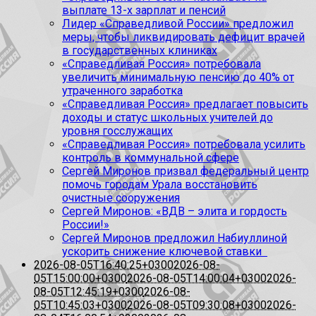
выплате 13-х зарплат и пенсий
Лидер «Справедливой России» предложил
меры, чтобы ликвидировать дефицит врачей
в государственных клиниках
«Справедливая Россия» потребовала
увеличить минимальную пенсию до 40% от
утраченного заработка
«Справедливая Россия» предлагает повысить
доходы и статус школьных учителей до
уровня госслужащих
«Справедливая Россия» потребовала усилить
контроль в коммунальной сфере
Сергей Миронов призвал федеральный центр
помочь городам Урала восстановить
очистные сооружения
Сергей Миронов: «ВДВ – элита и гордость
России!»
Сергей Миронов предложил Набиуллиной
ускорить снижение ключевой ставки
2026-08-05T16:40:25+0300
2026-08-
05T15:00:00+0300
2026-08-05T14:00:04+0300
2026-
08-05T12:45:19+0300
2026-08-
05T10:45:03+0300
2026-08-05T09:30:08+0300
2026-