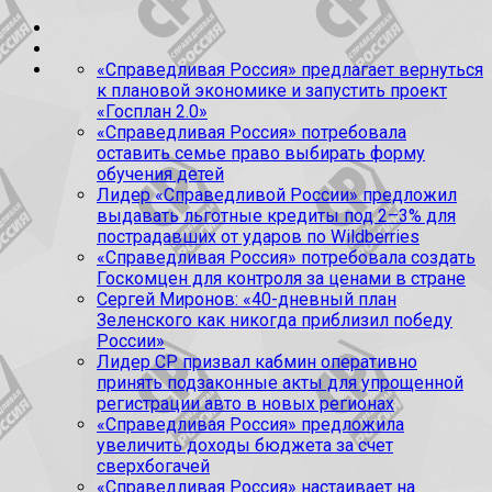
«Справедливая Россия» предлагает вернуться
к плановой экономике и запустить проект
«Госплан 2.0»
«Справедливая Россия» потребовала
оставить семье право выбирать форму
обучения детей
Лидер «Справедливой России» предложил
выдавать льготные кредиты под 2–3% для
пострадавших от ударов по Wildberries
«Справедливая Россия» потребовала создать
Госкомцен для контроля за ценами в стране
Сергей Миронов: «40-дневный план
Зеленского как никогда приблизил победу
России»
Лидер СР призвал кабмин оперативно
принять подзаконные акты для упрощенной
регистрации авто в новых регионах
«Справедливая Россия» предложила
увеличить доходы бюджета за счет
сверхбогачей
«Справедливая Россия» настаивает на