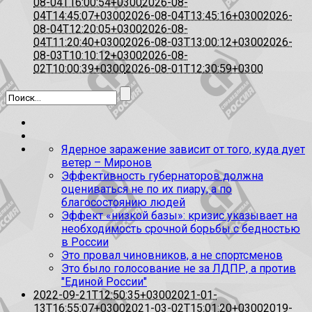
08-04T16:00:54+0300
2026-08-
04T14:45:07+0300
2026-08-04T13:45:16+0300
2026-
08-04T12:20:05+0300
2026-08-
04T11:20:40+0300
2026-08-03T13:00:12+0300
2026-
08-03T10:10:12+0300
2026-08-
02T10:00:39+0300
2026-08-01T12:30:59+0300
Ядерное заражение зависит от того, куда дует
ветер – Миронов
Эффективность губернаторов должна
оцениваться не по их пиару, а по
благосостоянию людей
Эффект «низкой базы»: кризис указывает на
необходимость срочной борьбы с бедностью
в России
Это провал чиновников, а не спортсменов
Это было голосование не за ЛДПР, а против
"Единой России"
2022-09-21T12:50:35+0300
2021-01-
13T16:55:07+0300
2021-03-02T15:01:20+0300
2019-