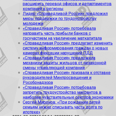
расширить перевод офисов и департаментов
компаний в регионы
Лидер «Справедливой России» предложил
меры поддержки по трудоустройству
молодежи
«Справедливая Россия» потребовала
направить часть прибыли банков с
госучастием на увеличение маткапитала
«Справедливая Россия» предлагает изменить
систему информирования граждан о новых
камерах фиксации нарушений ПДД
«Справедливая Россия» предложила
механизм защиты жильцов от незаконной
смены управляющей компании
«Справедливая Россия» призвала к отставке
руководителей Минпросвещения и
Рособрнадзора
«Справедливая Россия» потребовала
запретить трудоустройство мигрантов в
наиболее чувствительные сектора экономики
Сергей Миронов: «При рождении детей
семьям нужно списывать часть долга по
ипотеке»