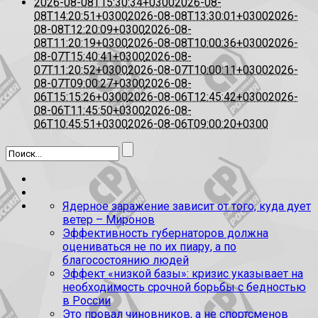
2026-08-08T15:30:34+0300
2026-08-
08T14:20:51+0300
2026-08-08T13:30:01+0300
2026-
08-08T12:20:09+0300
2026-08-
08T11:20:19+0300
2026-08-08T10:00:36+0300
2026-
08-07T15:40:41+0300
2026-08-
07T11:20:52+0300
2026-08-07T10:00:11+0300
2026-
08-07T09:00:27+0300
2026-08-
06T15:15:26+0300
2026-08-06T12:45:42+0300
2026-
08-06T11:45:50+0300
2026-08-
06T10:45:51+0300
2026-08-06T09:00:20+0300
Ядерное заражение зависит от того, куда дует
ветер – Миронов
Эффективность губернаторов должна
оцениваться не по их пиару, а по
благосостоянию людей
Эффект «низкой базы»: кризис указывает на
необходимость срочной борьбы с бедностью
в России
Это провал чиновников, а не спортсменов