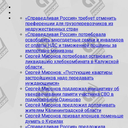
«Справедливая Россия» требует отменить
преференции для грузоперевозчиков из
недружественных стран
«Справедливая Россия» потребовала
освободить многодетные семьи и инвалидов
от оплаты НДС и таможенной пошлины за
импортные минивэны
Сергей Миронов потребовал остановить
ликвидацию хлебокомбината в Калужской
области
Сергей Миронов: «Пустующие квартиры
застройщиков надо передавать
нуждающимся»
Сергей Миронов поддержал инициативу об
увековечивании памяти участника СВО в
подмосковном Одинцово
Сергей Миронов предложил доплачивать
жителям Калининградской области
Сергей Миронов призвал японцев поменьше
думать о Курилах
«Справедливая Россия» предложила