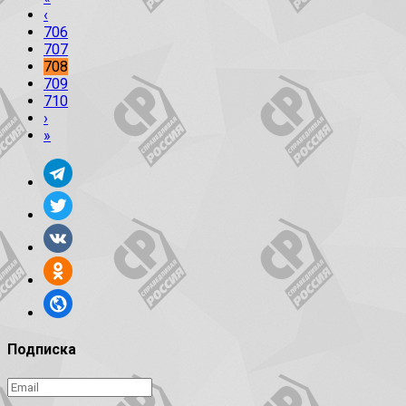
‹
706
707
708
709
710
›
»
Подписка