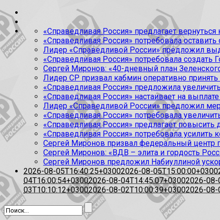
«Справедливая Россия» предлагает вернуться к
«Справедливая Россия» потребовала оставить
Лидер «Справедливой России» предложил выда
«Справедливая Россия» потребовала создать Г
Сергей Миронов: «40-дневный план Зеленского
Лидер СР призвал кабмин оперативно принять
«Справедливая Россия» предложила увеличить
«Справедливая Россия» настаивает на выплате 
Лидер «Справедливой России» предложил меры
«Справедливая Россия» потребовала увеличит
«Справедливая Россия» предлагает повысить 
«Справедливая Россия» потребовала усилить 
Сергей Миронов призвал федеральный центр п
Сергей Миронов: «ВДВ – элита и гордость Росс
Сергей Миронов предложил Набиуллиной уско
2026-08-05T16:40:25+0300
2026-08-05T15:00:00+0300
04T16:00:54+0300
2026-08-04T14:45:07+0300
2026-08-
03T10:10:12+0300
2026-08-02T10:00:39+0300
2026-08-