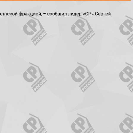
ментской фракцией, – сообщил лидер «СР» Сергей