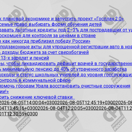
 плановой экономике и запустить проект «Госплан 2.0»
 семье право выбирать форму обучения детей
вать льготные кредиты под 2–3% для пострадавших от уда
оскомцен для контроля за ценами в стране
 как никогда приблизил победу России»
 подзаконные акты для упрощенной регистрации авто в но
 доходы бюджета за счет сверхбогачей
13-х зарплат и пенсий
, чтобы ликвидировать дефицит врачей в государственн
ь минимальную пенсию до 40% от утраченного заработка
доходы и статус школьных учителей до уровня госслужащи
контроль в коммунальной сфере
омочь городам Урала восстановить очистные сооружения
ии!»
рить снижение ключевой ставки
2026-08-05T14:00:04+0300
2026-08-05T12:45:19+0300
2026-0
04T13:45:16+0300
2026-08-04T12:20:05+0300
2026-08-04T11:
01T12:30:59+0300