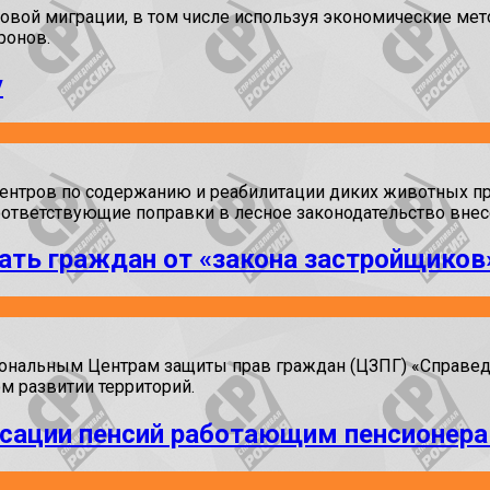
вой миграции, в том числе используя экономические мето
ронов.
у
центров по содержанию и реабилитации диких животных пр
оответствующие поправки в лесное законодательство вне
ать граждан от «закона застройщиков
иональным Центрам защиты прав граждан (ЦЗПГ) «Справе
м развитии территорий.
сации пенсий работающим пенсионер