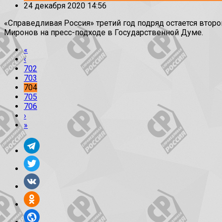
24 декабря 2020 14:56
«Справедливая Россия» третий год подряд остается втор
Миронов на пресс-подходе в Государственной Думе.
«
‹
702
703
704
705
706
›
»