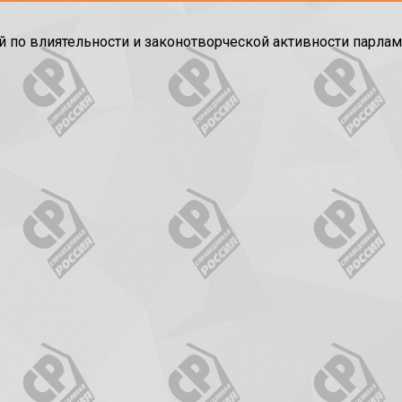
ой по влиятельности и законотворческой активности парла