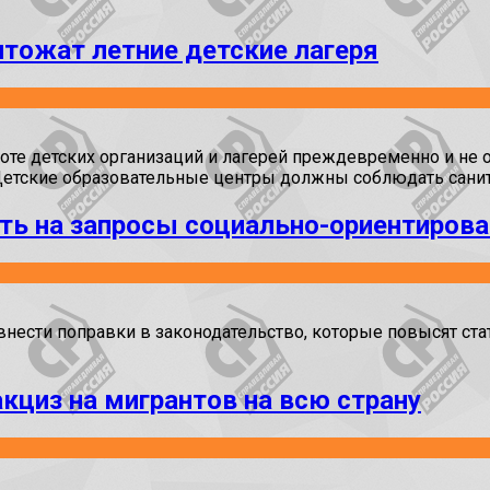
тожат летние детские лагеря
те детских организаций и лагерей преждевременно и не о
Детские образовательные центры должны соблюдать санит
ть на запросы социально-ориентиров
ести поправки в законодательство, которые повысят ста
кциз на мигрантов на всю страну