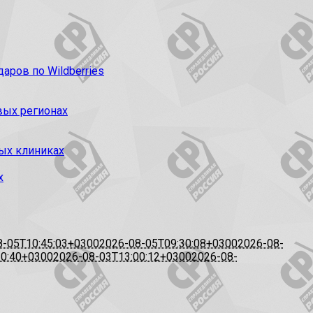
ров по Wildberries
вых регионах
ых клиниках
х
8-05T10:45:03+0300
2026-08-05T09:30:08+0300
2026-08-
20:40+0300
2026-08-03T13:00:12+0300
2026-08-