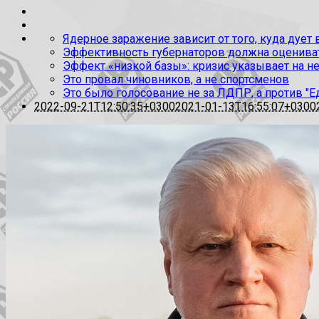
Ядерное заражение зависит от того, куда дует
Эффективность губернаторов должна оценивать
Эффект «низкой базы»: кризис указывает на н
Это провал чиновников, а не спортсменов
Это было голосование не за ЛДПР, а против "Е
2022-09-21T12:50:35+0300
2021-01-13T16:55:07+0300