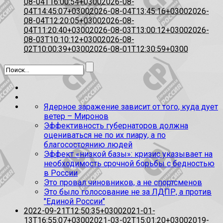
08-04T16:00:54+0300
2026-08-
04T14:45:07+0300
2026-08-04T13:45:16+0300
2026-
08-04T12:20:05+0300
2026-08-
04T11:20:40+0300
2026-08-03T13:00:12+0300
2026-
08-03T10:10:12+0300
2026-08-
02T10:00:39+0300
2026-08-01T12:30:59+0300
Ядерное заражение зависит от того, куда дует
ветер – Миронов
Эффективность губернаторов должна
оцениваться не по их пиару, а по
благосостоянию людей
Эффект «низкой базы»: кризис указывает на
необходимость срочной борьбы с бедностью
в России
Это провал чиновников, а не спортсменов
Это было голосование не за ЛДПР, а против
"Единой России"
2022-09-21T12:50:35+0300
2021-01-
13T16:55:07+0300
2021-03-02T15:01:20+0300
2019-