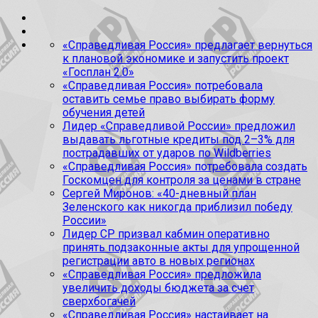
«Справедливая Россия» предлагает вернуться
к плановой экономике и запустить проект
«Госплан 2.0»
«Справедливая Россия» потребовала
оставить семье право выбирать форму
обучения детей
Лидер «Справедливой России» предложил
выдавать льготные кредиты под 2–3% для
пострадавших от ударов по Wildberries
«Справедливая Россия» потребовала создать
Госкомцен для контроля за ценами в стране
Сергей Миронов: «40-дневный план
Зеленского как никогда приблизил победу
России»
Лидер СР призвал кабмин оперативно
принять подзаконные акты для упрощенной
регистрации авто в новых регионах
«Справедливая Россия» предложила
увеличить доходы бюджета за счет
сверхбогачей
«Справедливая Россия» настаивает на