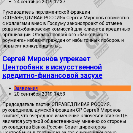
24 сентября 2019 12:37
Руководитель парламентской фракции
«СПРАВЕДЛИВАЯ РОССИЯ» Сергей Миронов совместно
с коллегами внес в Госдуму законопроект об отмене
ряда межбанковских комиссий для клиентов кредитных
организаций. Отказ от подобного «банковского
роуминга» избавит граждан от избыточных поборов и
повысит конкуренцию в …
Сергей Миронов упрекает
Центробанк в искусственной
кредитно-финансовой засухе
Заявления
20 сентября 2019 14:53
Председатель партии СПРАВЕДЛИВАЯ РОССИЯ,
руководитель думской фракции СР Сергей Миронов
считает, что очередное изменение ключевой ставки ЦБ
является уступкой общественному мнению со стороны
руководства Банка России. Совет директоров
Центробанка в третий раз за год снизил ключевую