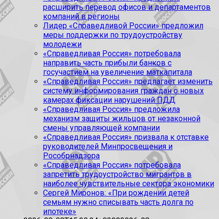
расширить перевод офисов и департаментов
компаний в регионы
Лидер «Справедливой России» предложил
меры поддержки по трудоустройству
молодежи
«Справедливая Россия» потребовала
направить часть прибыли банков с
госучастием на увеличение маткапитала
«Справедливая Россия» предлагает изменить
систему информирования граждан о новых
камерах фиксации нарушений ПДД
«Справедливая Россия» предложила
механизм защиты жильцов от незаконной
смены управляющей компании
«Справедливая Россия» призвала к отставке
руководителей Минпросвещения и
Рособрнадзора
«Справедливая Россия» потребовала
запретить трудоустройство мигрантов в
наиболее чувствительные сектора экономики
Сергей Миронов: «При рождении детей
семьям нужно списывать часть долга по
ипотеке»