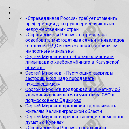
«Справедливая Россия» требует отменить
преференции для грузоперевозчиков из
недружественных стран
«Справедливая Россия» потребовала
освободить многодетные семьи и инвалидов
от оплаты НДС и таможенной пошлины за
импортные минивэны
Сергей Миронов потребовал остановить
ликвидацию хлебокомбината в Калужской
области
Сергей Миронов: «Пустующие квартиры
застройщиков надо передавать
нуждающимся»
Сергей Миронов поддержал инициативу об
увековечивании памяти участника СВО в
подмосковном Одинцово
Сергей Миронов предложил доплачивать
жителям Калининградской области
Сергей Миронов призвал японцев поменьше
думать о Курилах
«Справедливая Россия» предложила