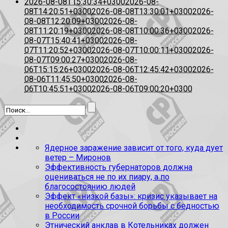
2026-08-08T15:30:34+0300
2026-08-
08T14:20:51+0300
2026-08-08T13:30:01+0300
2026-
08-08T12:20:09+0300
2026-08-
08T11:20:19+0300
2026-08-08T10:00:36+0300
2026-
08-07T15:40:41+0300
2026-08-
07T11:20:52+0300
2026-08-07T10:00:11+0300
2026-
08-07T09:00:27+0300
2026-08-
06T15:15:26+0300
2026-08-06T12:45:42+0300
2026-
08-06T11:45:50+0300
2026-08-
06T10:45:51+0300
2026-08-06T09:00:20+0300
Ядерное заражение зависит от того, куда дует
ветер – Миронов
Эффективность губернаторов должна
оцениваться не по их пиару, а по
благосостоянию людей
Эффект «низкой базы»: кризис указывает на
необходимость срочной борьбы с бедностью
в России
Этнический анклав в Котельниках должен