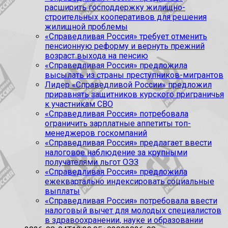
расширить господдержку жилищно-
строительных кооперативов для решения
жилищной проблемы
«Справедливая Россия» требует отменить
пенсионную реформу и вернуть прежний
возраст выхода на пенсию
«Справедливая Россия» предложила
высылать из страны преступников-мигрантов
Лидер «Справедливой России» предложил
приравнять защитников курского приграничья
к участникам СВО
«Справедливая Россия» потребовала
ограничить зарплатные аппетиты топ-
менеджеров госкомпаний
«Справедливая Россия» предлагает ввести
налоговое наблюдение за крупными
получателями льгот ОЭЗ
«Справедливая Россия» предложила
ежеквартально индексировать социальные
выплаты
«Справедливая Россия» потребовала ввести
налоговый вычет для молодых специалистов
в здравоохранении, науке и образовании