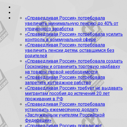
«Справедливая Россия» потребовала
увеличить минимальную пенсию до 40% от
утраченного заработка
«Справедливая Россия» потребовала усилить
контроль в коммунальной сфере
«Справедливая Россия» потребовала
увеличить пенсии детям, оставшимся без
родителей
«Справедливая Россия» потребовала создать
Госкомцен и ограничить торговую надбавку
на товары первой необходимости
«Справедливая Россия» потребовала
запретить коттеджное рабство
«Справедливая Россия» требует не выдавать
мигрантам пособия до истечения 20 лет
проживания в РФ
«Справедливая Россия» потребовала
установить ежемесячную доплату
«Заслуженным учителям Российской
Федерации»
«Справедливая Россия» предлагает