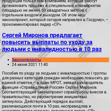
продукции только тем компаниям, которые смогут
организовать продажу в специальных алкомаркетах
площадью не менее 50 квадратных метров с
отдельным входом и выходом. Об этом наш
законопроект, который сегодня направлен в Госдуму», –
прокомментировал лидер «СР».
Сергей Миронов предлагает
повысить выплаты по уходу за
людьми с инвалидностью в 10 раз
Законопроекты
24 июня 2021 11:40
Пособия по уходу за людьми с инвалидностью I группы
для разных категорий граждан необходимо повысить до
единой отметки — в один МРОТ, заявил руководитель
фракции «Справедливая Россия» Сергей Миронов.
Соответствующий законопроект справороссы внесли в
правительство, но рассмотрение инициативы
затянулось. Действующий порядок выплат,
различающихся почти в 10 раз, несправедлив и
ущемляет права граждан, подчеркнул лидер «СР».