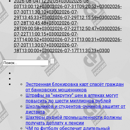
2026-08-04T12:20:05+0300
2026-08-
03T13:00:12+0300
2026-07-31T09:20:52+0300
2026-
07-30T11:30:10+0300
2026-07-
29T13:45:33+0300
2026-07-29T12:15:59+0300
2026-
07-28T10:45:48+0300
2026-07-
28T09:00:58+0300
2026-07-22T12:50:47+0300
2026-
07-22T11:00:15+0300
2026-07-
21T14:00:52+0300
2026-07-21T13:00:31+0300
2026-
07-20T11:30:07+0300
2026-07-
18T13:00:00+0300
2026-07-17T11:30:13+0300
Экстренная блокировка карт спасёт граждан
от банковских мошенников
Штрафы за "накрутку" цен в аптеках могут
повысить до шести миллионов рублей
Школьников и студентов-очников защитят от
дистанта
Шахтёры рудной промышленности должны
получать доплату к пенсии
ЧМ по футболу обеспечит длительный