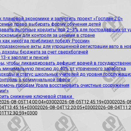
 плановой экономике и запустить проект «Госплан 2.0»
 семье право выбирать форму обучения детей
вать льготные кредиты под 2–3% для пострадавших от уда
оскомцен для контроля за ценами в стране
 как никогда приблизил победу России»
 подзаконные акты для упрощенной регистрации авто в но
 доходы бюджета за счет сверхбогачей
13-х зарплат и пенсий
, чтобы ликвидировать дефицит врачей в государственн
ь минимальную пенсию до 40% от утраченного заработка
доходы и статус школьных учителей до уровня госслужащи
контроль в коммунальной сфере
омочь городам Урала восстановить очистные сооружения
ии!»
рить снижение ключевой ставки
2026-08-05T14:00:04+0300
2026-08-05T12:45:19+0300
2026-0
04T13:45:16+0300
2026-08-04T12:20:05+0300
2026-08-04T11:
01T12:30:59+0300