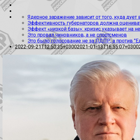
Ядерное заражение зависит от того, куда дует
Эффективность губернаторов должна оценивать
Эффект «низкой базы»: кризис указывает на н
Это провал чиновников, а не спортсменов
Это было голосование не за ЛДПР, а против "Е
2022-09-21T12:50:35+0300
2021-01-13T16:55:07+0300