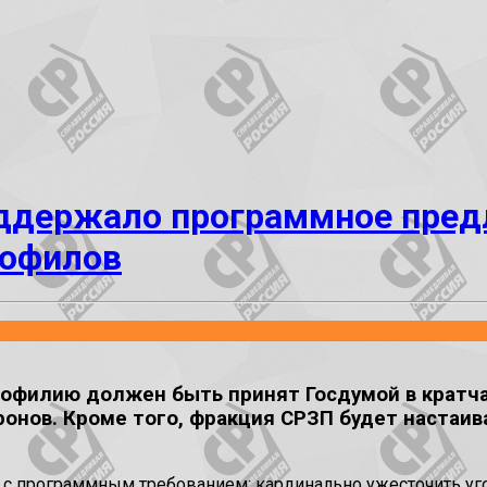
оддержало программное пред
дофилов
дофилию должен быть принят Госдумой в кратча
онов. Кроме того, фракция СРЗП будет настаива
 с программным требованием: кардинально ужесточить уго