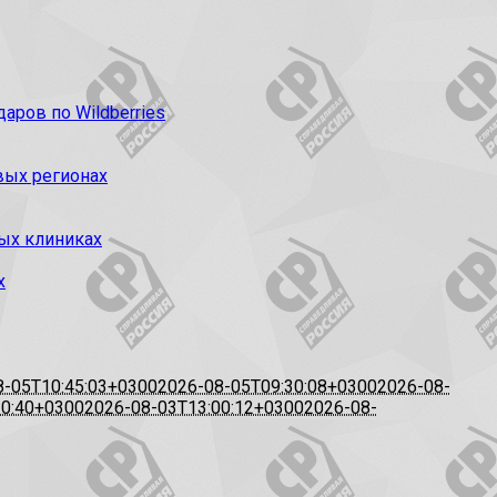
ров по Wildberries
вых регионах
ых клиниках
х
8-05T10:45:03+0300
2026-08-05T09:30:08+0300
2026-08-
20:40+0300
2026-08-03T13:00:12+0300
2026-08-