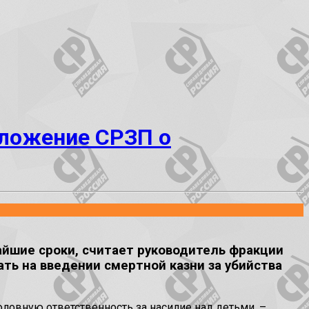
ложение СРЗП о
йшие сроки, считает руководитель фракции
ть на введении смертной казни за убийства
ловную ответственность за насилие над детьми, –