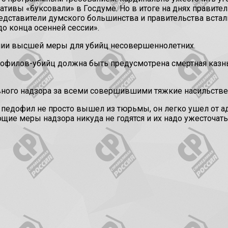
тивы «буксовали» в Госдуме. Но в итоге на днях правите
едставители думского большинства и правительства встал
до конца осенней сессии».
нии высшей меры для убийц несовершеннолетних.
дофилов-убийц должна быть предусмотрена смертная казнь
вного надзора за всеми совершившими тяжкие насильстве
едофил не просто вышел из тюрьмы, он легко ушел от адм
ющие меры надзора никуда не годятся и их надо ужесточа