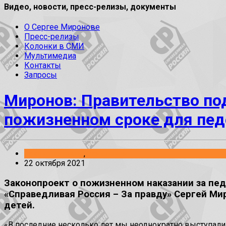
Видео, новости, пресс-релизы, документы
О Сергее Миронове
Пресс-релизы
Колонки в СМИ
Мультимедиа
Контакты
Запросы
Миронов: Правительство п
пожизненном сроке для пе
Законопроекты
,
Заявления
22 октября 2021
Законопроект о пожизненном наказании за пе
«Справедливая Россия – За правду» Сергей Мир
детей.
«В последние несколько лет мы неоднократно выступали