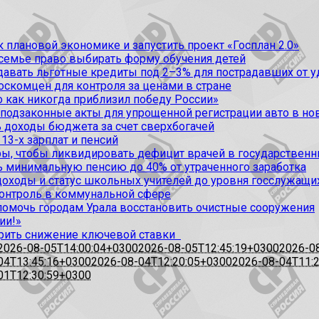
 плановой экономике и запустить проект «Госплан 2.0»
 семье право выбирать форму обучения детей
вать льготные кредиты под 2–3% для пострадавших от уда
оскомцен для контроля за ценами в стране
 как никогда приблизил победу России»
 подзаконные акты для упрощенной регистрации авто в но
 доходы бюджета за счет сверхбогачей
13-х зарплат и пенсий
, чтобы ликвидировать дефицит врачей в государственн
ь минимальную пенсию до 40% от утраченного заработка
доходы и статус школьных учителей до уровня госслужащи
контроль в коммунальной сфере
омочь городам Урала восстановить очистные сооружения
ии!»
рить снижение ключевой ставки
2026-08-05T14:00:04+0300
2026-08-05T12:45:19+0300
2026-0
04T13:45:16+0300
2026-08-04T12:20:05+0300
2026-08-04T11:
01T12:30:59+0300