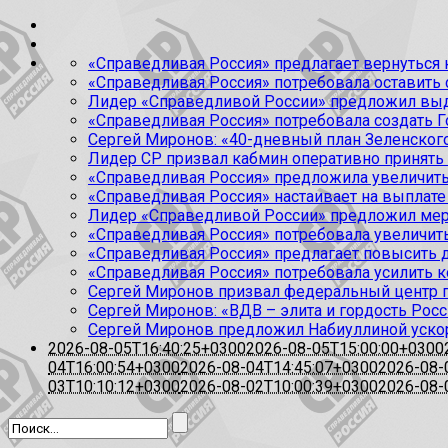
«Справедливая Россия» предлагает вернуться к
«Справедливая Россия» потребовала оставить
Лидер «Справедливой России» предложил выда
«Справедливая Россия» потребовала создать Г
Сергей Миронов: «40-дневный план Зеленского
Лидер СР призвал кабмин оперативно принять
«Справедливая Россия» предложила увеличить
«Справедливая Россия» настаивает на выплате 
Лидер «Справедливой России» предложил меры
«Справедливая Россия» потребовала увеличит
«Справедливая Россия» предлагает повысить 
«Справедливая Россия» потребовала усилить 
Сергей Миронов призвал федеральный центр п
Сергей Миронов: «ВДВ – элита и гордость Росс
Сергей Миронов предложил Набиуллиной уско
2026-08-05T16:40:25+0300
2026-08-05T15:00:00+0300
04T16:00:54+0300
2026-08-04T14:45:07+0300
2026-08-
03T10:10:12+0300
2026-08-02T10:00:39+0300
2026-08-