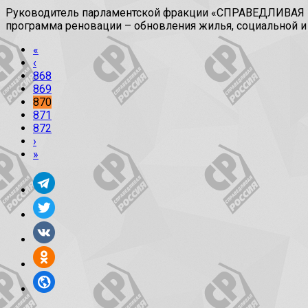
Руководитель парламентской фракции «СПРАВЕДЛИВАЯ РО
программа реновации – обновления жилья, социальной 
«
‹
868
869
870
871
872
›
»