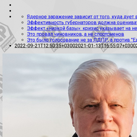
Ядерное заражение зависит от того, куда дует
Эффективность губернаторов должна оценивать
Эффект «низкой базы»: кризис указывает на н
Это провал чиновников, а не спортсменов
Это было голосование не за ЛДПР, а против "Е
2022-09-21T12:50:35+0300
2021-01-13T16:55:07+0300