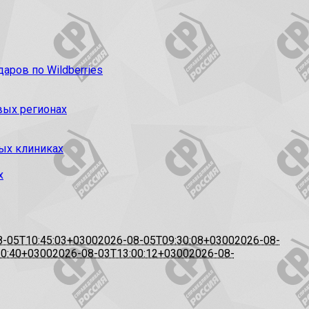
ров по Wildberries
вых регионах
ых клиниках
х
8-05T10:45:03+0300
2026-08-05T09:30:08+0300
2026-08-
20:40+0300
2026-08-03T13:00:12+0300
2026-08-