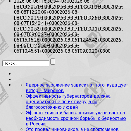
2026-08-08T15:30:34+0300
2026-08-
08T14:20:51+0300
2026-08-08T13:30:01+0300
2026-
08-08T12:20:09+0300
2026-08-
08T11:20:19+0300
2026-08-08T10:00:36+0300
2026-
08-07T15:40:41+0300
2026-08-
07T11:20:52+0300
2026-08-07T10:00:11+0300
2026-
08-07T09:00:27+0300
2026-08-
06T15:15:26+0300
2026-08-06T12:45:42+0300
2026-
08-06T11:45:50+0300
2026-08-
06T10:45:51+0300
2026-08-06T09:00:20+0300
Ядерное заражение зависит от того, куда дует
ветер – Миронов
Эффективность губернаторов должна
оцениваться не по их пиару, а по
благосостоянию людей
Эффект «низкой базы»: кризис указывает на
необходимость срочной борьбы с бедностью
в России
Это провал чиновников, а не спортсменов