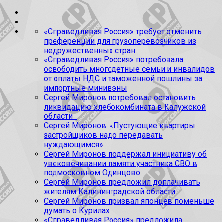
«Справедливая Россия» требует отменить
преференции для грузоперевозчиков из
недружественных стран
«Справедливая Россия» потребовала
освободить многодетные семьи и инвалидов
от оплаты НДС и таможенной пошлины за
импортные минивэны
Сергей Миронов потребовал остановить
ликвидацию хлебокомбината в Калужской
области
Сергей Миронов: «Пустующие квартиры
застройщиков надо передавать
нуждающимся»
Сергей Миронов поддержал инициативу об
увековечивании памяти участника СВО в
подмосковном Одинцово
Сергей Миронов предложил доплачивать
жителям Калининградской области
Сергей Миронов призвал японцев поменьше
думать о Курилах
«Справедливая Россия» предложила