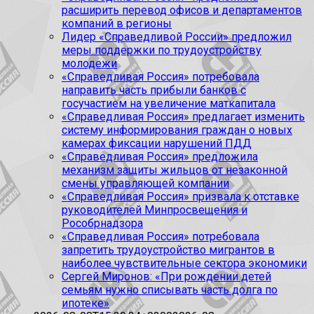
расширить перевод офисов и департаментов
компаний в регионы
Лидер «Справедливой России» предложил
меры поддержки по трудоустройству
молодежи
«Справедливая Россия» потребовала
направить часть прибыли банков с
госучастием на увеличение маткапитала
«Справедливая Россия» предлагает изменить
систему информирования граждан о новых
камерах фиксации нарушений ПДД
«Справедливая Россия» предложила
механизм защиты жильцов от незаконной
смены управляющей компании
«Справедливая Россия» призвала к отставке
руководителей Минпросвещения и
Рособрнадзора
«Справедливая Россия» потребовала
запретить трудоустройство мигрантов в
наиболее чувствительные сектора экономики
Сергей Миронов: «При рождении детей
семьям нужно списывать часть долга по
ипотеке»